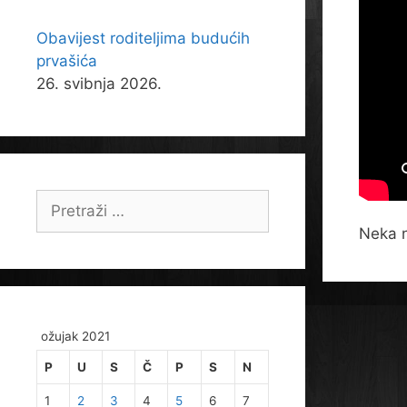
Obavijest roditeljima budućih
prvašića
26. svibnja 2026.
Pretraži:
Neka n
ožujak 2021
P
U
S
Č
P
S
N
1
2
3
4
5
6
7