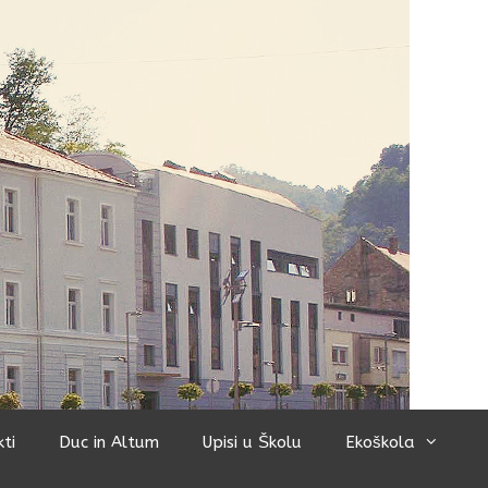
kti
Duc in Altum
Upisi u Školu
Ekoškola