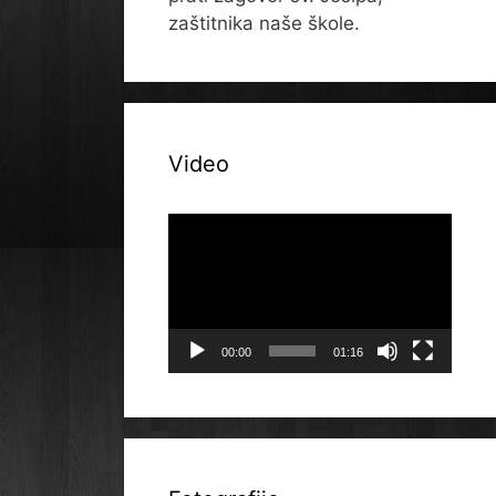
zaštitnika naše škole.
Video
Reproduktor
videozapisa
00:00
01:16