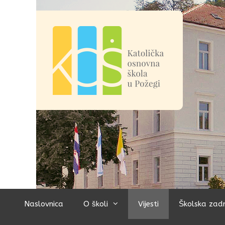
Preskoči
na
sadržaj
Naslovnica
O školi
Vijesti
Školska zad