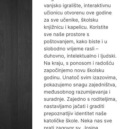
vanjsko igralište, interaktivnu
učionicu otvorenu ove godine
za sve učenike, školsku
knjižnicu i kapelicu. Koristite
sve naše prostore s
poštovanjem, kako biste i u
slobodno vrijeme rasli –
duhovno, intelektualno i ljudski.
Na kraju, s ponosom i radošću
započinjemo novu školsku
godinu. Unatoč svim izazovima,
pokazujemo snagu zajedništva,
međusobnog razumijevanja i
suradnje. Zajedno s roditeljima,
nastavljamo jačati i graditi
prepoznatljiv identitet naše
katoličke škole. Neka nas sve
prati zagovor sv. Josipa,