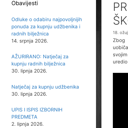
Obavijesti
PR
ŠK
Odluke o odabiru najpovoljnijih
ponuda za kupnju udžbenika i
18. ožu
radnih bilježnica
Zbog 
14. srpnja 2026.
uobiča
svojim
AŽURIRANO: Natječaj za
uredio
kupnju radnih bilježnica
30. lipnja 2026.
Natječaj za kupnju udžbenika
30. lipnja 2026.
UPIS I ISPIS IZBORNIH
PREDMETA
2. lipnja 2026.