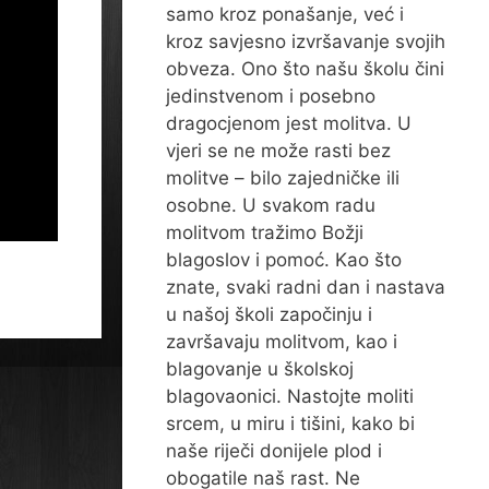
samo kroz ponašanje, već i
kroz savjesno izvršavanje svojih
obveza. Ono što našu školu čini
jedinstvenom i posebno
dragocjenom jest molitva. U
vjeri se ne može rasti bez
molitve – bilo zajedničke ili
osobne. U svakom radu
molitvom tražimo Božji
blagoslov i pomoć. Kao što
znate, svaki radni dan i nastava
u našoj školi započinju i
završavaju molitvom, kao i
blagovanje u školskoj
blagovaonici. Nastojte moliti
srcem, u miru i tišini, kako bi
naše riječi donijele plod i
obogatile naš rast. Ne