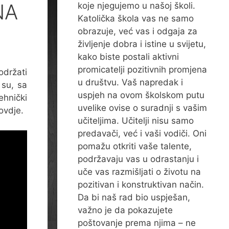
NA
koje njegujemo u našoj školi.
Katolička škola vas ne samo
obrazuje, već vas i odgaja za
življenje dobra i istine u svijetu,
kako biste postali aktivni
promicatelji pozitivnih promjena
držati
u društvu. Vaš napredak i
 su, sa
uspjeh na ovom školskom putu
ehnički
uvelike ovise o suradnji s vašim
ovdje.
učiteljima. Učitelji nisu samo
predavači, već i vaši vodiči. Oni
pomažu otkriti vaše talente,
podržavaju vas u odrastanju i
uče vas razmišljati o životu na
pozitivan i konstruktivan način.
Da bi naš rad bio uspješan,
važno je da pokazujete
poštovanje prema njima – ne