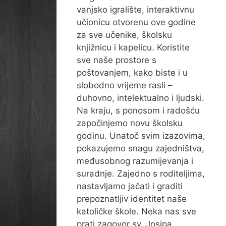
vanjsko igralište, interaktivnu
učionicu otvorenu ove godine
za sve učenike, školsku
knjižnicu i kapelicu. Koristite
sve naše prostore s
poštovanjem, kako biste i u
slobodno vrijeme rasli –
duhovno, intelektualno i ljudski.
Na kraju, s ponosom i radošću
započinjemo novu školsku
godinu. Unatoč svim izazovima,
pokazujemo snagu zajedništva,
međusobnog razumijevanja i
suradnje. Zajedno s roditeljima,
nastavljamo jačati i graditi
prepoznatljiv identitet naše
katoličke škole. Neka nas sve
prati zagovor sv. Josipa,