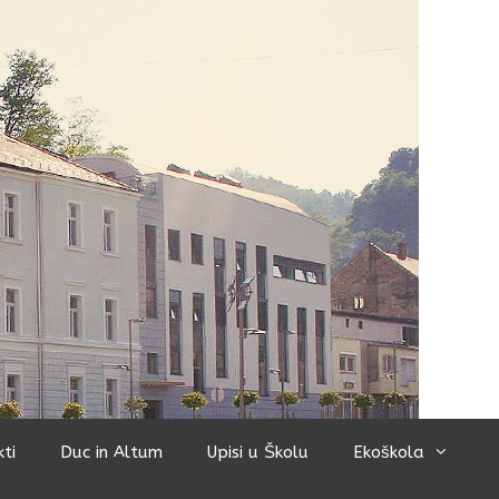
kti
Duc in Altum
Upisi u Školu
Ekoškola