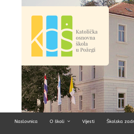
Preskoči
na
sadržaj
Naslovnica
O školi
Vijesti
Školska zad