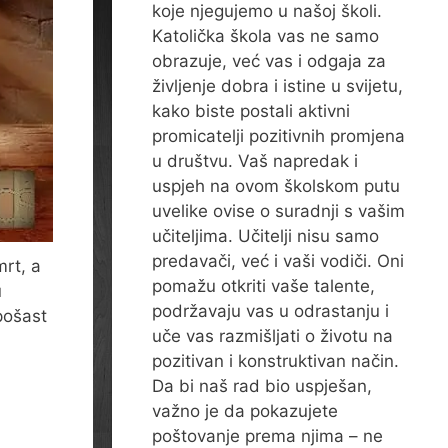
koje njegujemo u našoj školi.
Katolička škola vas ne samo
obrazuje, već vas i odgaja za
življenje dobra i istine u svijetu,
kako biste postali aktivni
promicatelji pozitivnih promjena
u društvu. Vaš napredak i
uspjeh na ovom školskom putu
uvelike ovise o suradnji s vašim
učiteljima. Učitelji nisu samo
predavači, već i vaši vodiči. Oni
mrt, a
pomažu otkriti vaše talente,
u
podržavaju vas u odrastanju i
pošast
uče vas razmišljati o životu na
pozitivan i konstruktivan način.
Da bi naš rad bio uspješan,
važno je da pokazujete
poštovanje prema njima – ne