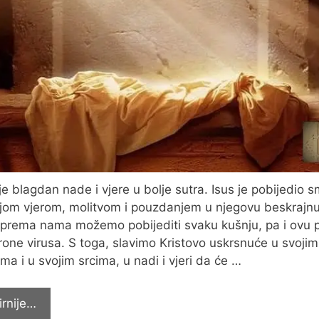
je blagdan nade i vjere u bolje sutra. Isus je pobijedio s
jom vjerom, molitvom i pouzdanjem u njegovu beskrajn
 prema nama možemo pobijediti svaku kušnju, pa i ovu 
one virusa. S toga, slavimo Kristovo uskrsnuće u svojim
ima i u svojim srcima, u nadi i vjeri da će …
Čestitka
irnije…