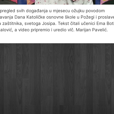
pregled svih događanja u mjesecu ožujku povodom
žavanja Dana Katoličke osnovne škole u Požegi i proslav
a zaštitnika, svetoga Josipa. Tekst čitali učenici Ema Boti
alović, a video pripremio i uredio vlč. Marijan Pavelić.