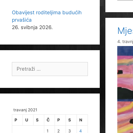
Obavijest roditeljima budućih
prvašića
26. svibnja 2026.
Mje
4. travn
Pretraži:
travanj 2021
P
U
S
Č
P
S
N
1
2
3
4