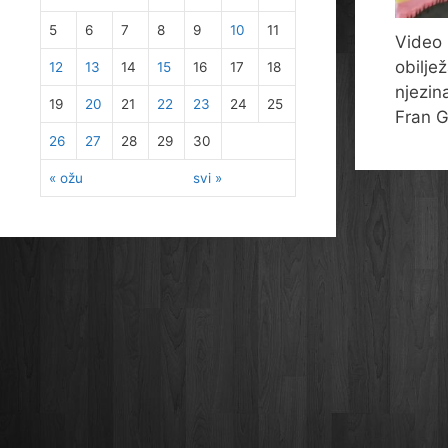
5
6
7
8
9
10
11
Video 
obilje
12
13
14
15
16
17
18
njezin
19
20
21
22
23
24
25
Fran G
26
27
28
29
30
« ožu
svi »