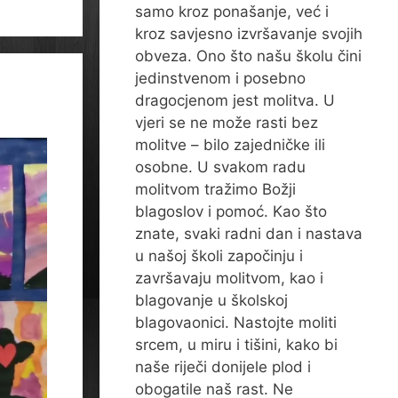
samo kroz ponašanje, već i
kroz savjesno izvršavanje svojih
obveza. Ono što našu školu čini
jedinstvenom i posebno
dragocjenom jest molitva. U
vjeri se ne može rasti bez
molitve – bilo zajedničke ili
osobne. U svakom radu
molitvom tražimo Božji
blagoslov i pomoć. Kao što
znate, svaki radni dan i nastava
u našoj školi započinju i
završavaju molitvom, kao i
blagovanje u školskoj
blagovaonici. Nastojte moliti
srcem, u miru i tišini, kako bi
naše riječi donijele plod i
obogatile naš rast. Ne