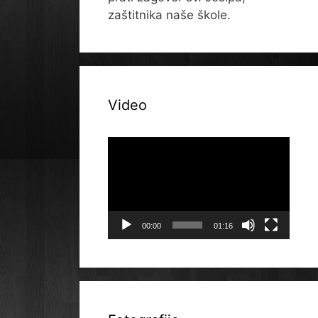
zaštitnika naše škole.
Video
Reproduktor
videozapisa
00:00
01:16