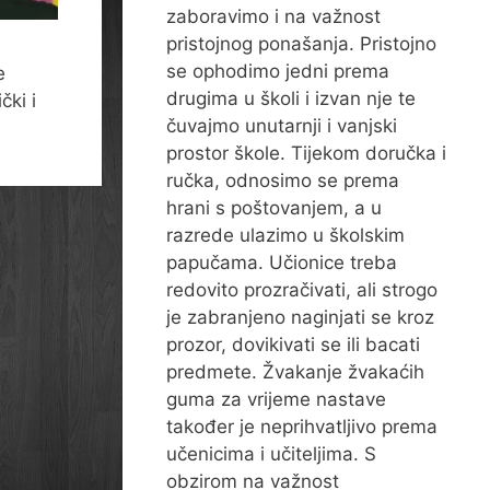
zaboravimo i na važnost
pristojnog ponašanja. Pristojno
se ophodimo jedni prema
e
drugima u školi i izvan nje te
čki i
čuvajmo unutarnji i vanjski
prostor škole. Tijekom doručka i
ručka, odnosimo se prema
hrani s poštovanjem, a u
razrede ulazimo u školskim
papučama. Učionice treba
redovito prozračivati, ali strogo
je zabranjeno naginjati se kroz
prozor, dovikivati se ili bacati
predmete. Žvakanje žvakaćih
guma za vrijeme nastave
također je neprihvatljivo prema
učenicima i učiteljima. S
obzirom na važnost