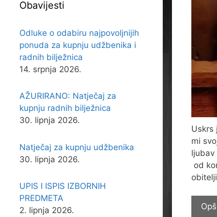
Obavijesti
Odluke o odabiru najpovoljnijih
ponuda za kupnju udžbenika i
radnih bilježnica
14. srpnja 2026.
AŽURIRANO: Natječaj za
kupnju radnih bilježnica
30. lipnja 2026.
Uskrs 
mi svo
Natječaj za kupnju udžbenika
ljubav
30. lipnja 2026.
od kor
obitelj
UPIS I ISPIS IZBORNIH
PREDMETA
Opš
2. lipnja 2026.