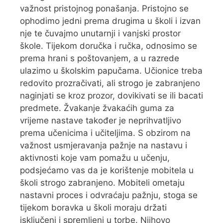
važnost pristojnog ponašanja. Pristojno se
ophodimo jedni prema drugima u školi i izvan
nje te čuvajmo unutarnji i vanjski prostor
škole. Tijekom doručka i ručka, odnosimo se
prema hrani s poštovanjem, a u razrede
ulazimo u školskim papučama. Učionice treba
redovito prozračivati, ali strogo je zabranjeno
naginjati se kroz prozor, dovikivati se ili bacati
predmete. Žvakanje žvakaćih guma za
vrijeme nastave također je neprihvatljivo
prema učenicima i učiteljima. S obzirom na
važnost usmjeravanja pažnje na nastavu i
aktivnosti koje vam pomažu u učenju,
podsjećamo vas da je korištenje mobitela u
školi strogo zabranjeno. Mobiteli ometaju
nastavni proces i odvraćaju pažnju, stoga se
tijekom boravka u školi moraju držati
isključeni i spremljeni u torbe. Njihovo