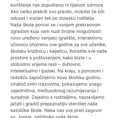
korištenje nije dopušteno ni tijekom odmora.
Ako netko prekrši ovo pravilo, mobitel će biti
oduzet i vraćen tek po dolasku roditelja.
Naša škola ponosi se i svojom prekrasnom
zgradom koja vam nudi brojne mogućnosti:
novo uređeno vanjsko igralište, interaktivnu
učionicu otvorenu ove godine za sve učenike,
školsku knjižnicu i kapelicu. Koristite sve naše
prostore s poštovanjem, kako biste i u
slobodno vrijeme rasli – duhovno,
intelektualno i ljudski. Na kraju, s ponosom i
radošću započinjemo novu školsku godinu.
Unatoč svim izazovima, pokazujemo snagu
zajedništva, međusobnog razumijevanja i
suradnje. Zajedno s roditeljima, nastavljamo
jačati i graditi prepoznatljiv identitet naše
katoličke škole. Neka nas sve prati zagovor
sv. Josipa, zaštitnika naše škole.