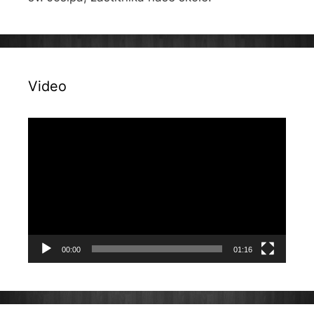
Video
Reproduktor
videozapisa
00:00
01:16