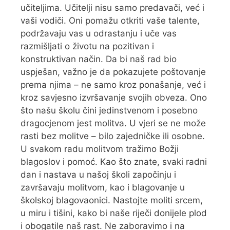
učiteljima. Učitelji nisu samo predavači, već i
vaši vodiči. Oni pomažu otkriti vaše talente,
podržavaju vas u odrastanju i uče vas
razmišljati o životu na pozitivan i
konstruktivan način. Da bi naš rad bio
uspješan, važno je da pokazujete poštovanje
prema njima – ne samo kroz ponašanje, već i
kroz savjesno izvršavanje svojih obveza. Ono
što našu školu čini jedinstvenom i posebno
dragocjenom jest molitva. U vjeri se ne može
rasti bez molitve – bilo zajedničke ili osobne.
U svakom radu molitvom tražimo Božji
blagoslov i pomoć. Kao što znate, svaki radni
dan i nastava u našoj školi započinju i
završavaju molitvom, kao i blagovanje u
školskoj blagovaonici. Nastojte moliti srcem,
u miru i tišini, kako bi naše riječi donijele plod
i obogatile naš rast. Ne zaboravimo i na