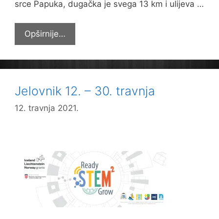
srce Papuka, dugačka je svega 13 km i ulijeva …
Pegazi
Opširnije…
na
izvoru
Veličanke
Jelovnik 12. – 30. travnja
12. travnja 2021.