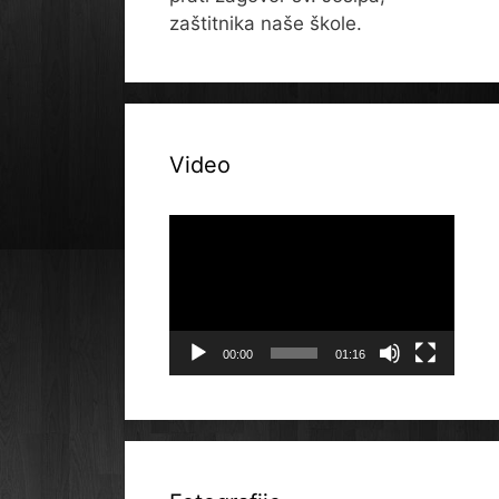
zaštitnika naše škole.
Video
Reproduktor
videozapisa
00:00
01:16