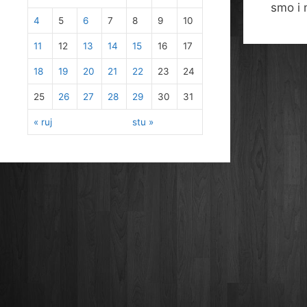
smo i m
4
5
6
7
8
9
10
11
12
13
14
15
16
17
18
19
20
21
22
23
24
25
26
27
28
29
30
31
« ruj
stu »