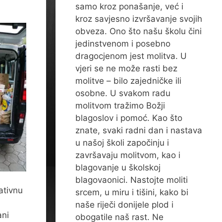
samo kroz ponašanje, već i
kroz savjesno izvršavanje svojih
obveza. Ono što našu školu čini
jedinstvenom i posebno
dragocjenom jest molitva. U
vjeri se ne može rasti bez
molitve – bilo zajedničke ili
osobne. U svakom radu
molitvom tražimo Božji
blagoslov i pomoć. Kao što
znate, svaki radni dan i nastava
u našoj školi započinju i
završavaju molitvom, kao i
blagovanje u školskoj
blagovaonici. Nastojte moliti
ativnu
srcem, u miru i tišini, kako bi
naše riječi donijele plod i
ani
obogatile naš rast. Ne