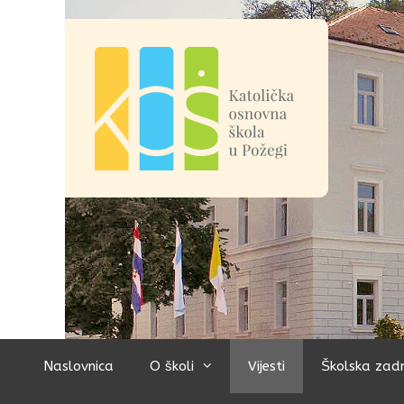
Preskoči
na
sadržaj
Naslovnica
O školi
Vijesti
Školska zad