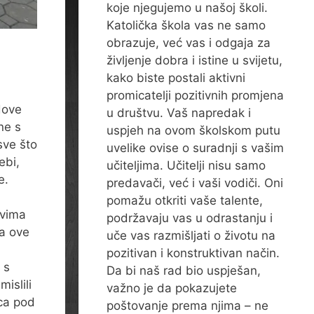
koje njegujemo u našoj školi.
Katolička škola vas ne samo
obrazuje, već vas i odgaja za
življenje dobra i istine u svijetu,
kako biste postali aktivni
promicatelji pozitivnih promjena
dove
u društvu. Vaš napredak i
ne s
uspjeh na ovom školskom putu
sve što
uvelike ovise o suradnji s vašim
ebi,
učiteljima. Učitelji nisu samo
e.
predavači, već i vaši vodiči. Oni
pomažu otkriti vaše talente,
ivima
podržavaju vas u odrastanju i
 a ove
uče vas razmišljati o životu na
pozitivan i konstruktivan način.
 s
Da bi naš rad bio uspješan,
islili
važno je da pokazujete
ica pod
poštovanje prema njima – ne