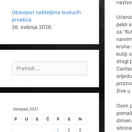
nazivo
Obavijest roditeljima budućih
Učenici
prvašića
pekli 
26. svibnja 2026.
za “Ku
namirn
kruha 
kutiji 
drugi p
Pretraži:
Carita
srijedu
proizv
žive u
Osim p
listopad 2021
pomaže
P
U
S
Č
P
S
N
dimenz
sitnic
1
2
3