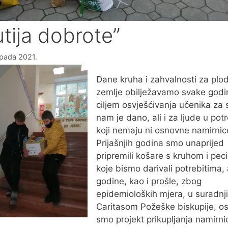
utija dobrote”
topada 2021.
Dane kruha i zahvalnosti za plo
zemlje obilježavamo svake godi
ciljem osvješćivanja učenika za 
nam je dano, ali i za ljude u potr
koji nemaju ni osnovne namirnic
Prijašnjih godina smo unaprijed
pripremili košare s kruhom i pec
koje bismo darivali potrebitima,
godine, kao i prošle, zbog
epidemioloških mjera, u suradnji
Caritasom Požeške biskupije, osm
smo projekt prikupljanja namirn