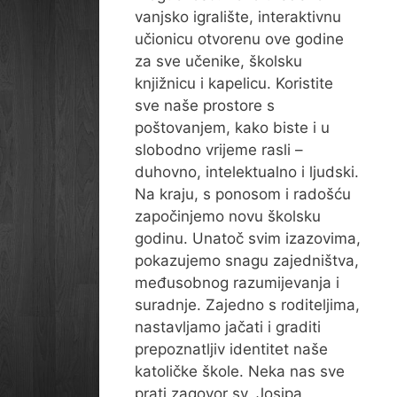
vanjsko igralište, interaktivnu
učionicu otvorenu ove godine
za sve učenike, školsku
knjižnicu i kapelicu. Koristite
sve naše prostore s
poštovanjem, kako biste i u
slobodno vrijeme rasli –
duhovno, intelektualno i ljudski.
Na kraju, s ponosom i radošću
započinjemo novu školsku
godinu. Unatoč svim izazovima,
pokazujemo snagu zajedništva,
međusobnog razumijevanja i
suradnje. Zajedno s roditeljima,
nastavljamo jačati i graditi
prepoznatljiv identitet naše
katoličke škole. Neka nas sve
prati zagovor sv. Josipa,