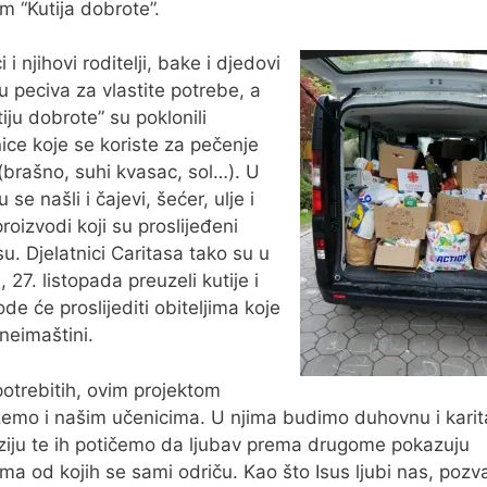
m “Kutija dobrote”.
 i njihovi roditelji, bake i djedovi
su peciva za vlastite potrebe, a
tiju dobrote” su poklonili
ice koje se koriste za pečenje
(brašno, suhi kvasac, sol…). U
su se našli i čajevi, šećer, ulje i
roizvodi koji su proslijeđeni
su. Djelatnici Caritasa tako su u
, 27. listopada preuzeli kutije i
ode će proslijediti obiteljima koje
 neimaštini.
otrebitih, ovim projektom
mo i našim učenicima. U njima budimo duhovnu i karit
iju te ih potičemo da ljubav prema drugome pokazuju
ama od kojih se sami odriču. Kao što Isus ljubi nas, pozv