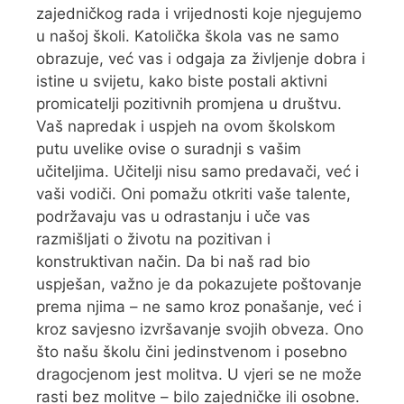
zajedničkog rada i vrijednosti koje njegujemo
u našoj školi. Katolička škola vas ne samo
obrazuje, već vas i odgaja za življenje dobra i
istine u svijetu, kako biste postali aktivni
promicatelji pozitivnih promjena u društvu.
Vaš napredak i uspjeh na ovom školskom
putu uvelike ovise o suradnji s vašim
učiteljima. Učitelji nisu samo predavači, već i
vaši vodiči. Oni pomažu otkriti vaše talente,
podržavaju vas u odrastanju i uče vas
razmišljati o životu na pozitivan i
konstruktivan način. Da bi naš rad bio
uspješan, važno je da pokazujete poštovanje
prema njima – ne samo kroz ponašanje, već i
kroz savjesno izvršavanje svojih obveza. Ono
što našu školu čini jedinstvenom i posebno
dragocjenom jest molitva. U vjeri se ne može
rasti bez molitve – bilo zajedničke ili osobne.