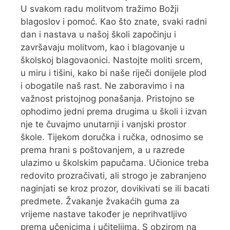
U svakom radu molitvom tražimo Božji
blagoslov i pomoć. Kao što znate, svaki radni
dan i nastava u našoj školi započinju i
završavaju molitvom, kao i blagovanje u
školskoj blagovaonici. Nastojte moliti srcem,
u miru i tišini, kako bi naše riječi donijele plod
i obogatile naš rast. Ne zaboravimo i na
važnost pristojnog ponašanja. Pristojno se
ophodimo jedni prema drugima u školi i izvan
nje te čuvajmo unutarnji i vanjski prostor
škole. Tijekom doručka i ručka, odnosimo se
prema hrani s poštovanjem, a u razrede
ulazimo u školskim papučama. Učionice treba
redovito prozračivati, ali strogo je zabranjeno
naginjati se kroz prozor, dovikivati se ili bacati
predmete. Žvakanje žvakaćih guma za
vrijeme nastave također je neprihvatljivo
prema učenicima i učiteljima. S obzirom na