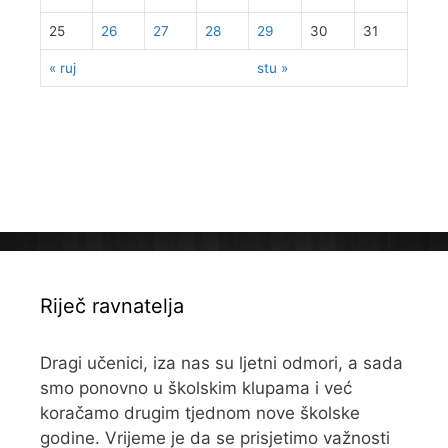
25
26
27
28
29
30
31
« ruj
stu »
Riječ ravnatelja
Dragi učenici, iza nas su ljetni odmori, a sada
smo ponovno u školskim klupama i već
koračamo drugim tjednom nove školske
godine. Vrijeme je da se prisjetimo važnosti