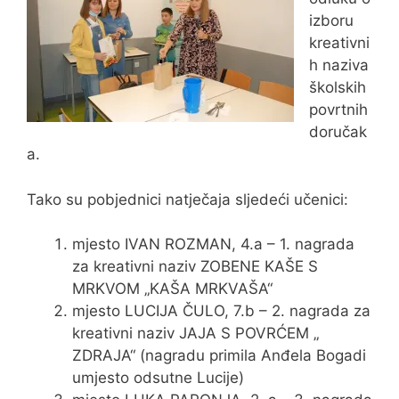
izboru
kreativni
h naziva
školskih
povrtnih
doručak
a.
Tako su pobjednici natječaja sljedeći učenici:
mjesto IVAN ROZMAN, 4.a – 1. nagrada
za kreativni naziv ZOBENE KAŠE S
MRKVOM „KAŠA MRKVAŠA“
mjesto LUCIJA ČULO, 7.b – 2. nagrada za
kreativni naziv JAJA S POVRĆEM „
ZDRAJA“ (nagradu primila Anđela Bogadi
umjesto odsutne Lucije)