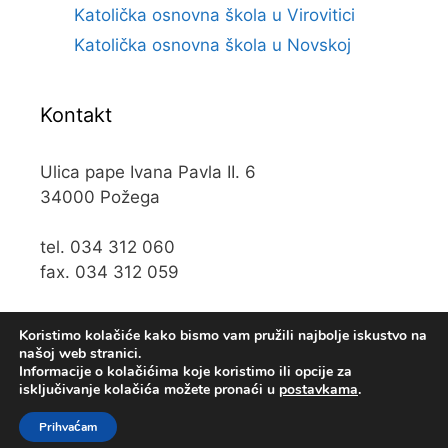
Katolička osnovna škola u Virovitici
Katolička osnovna škola u Novskoj
Kontakt
Ulica pape Ivana Pavla II. 6
34000 Požega
tel. 034 312 060
fax. 034 312 059
e-mail:
kos@kospz.hr
Koristimo kolačiće kako bismo vam pružili najbolje iskustvo na
našoj web stranici.
Informacije o kolačićima koje koristimo ili opcije za
isključivanje kolačića možete pronaći u
postavkama
.
© 2019 Katolička osnova škola u Požegi • Web usluge
KUHADA
Prihvaćam