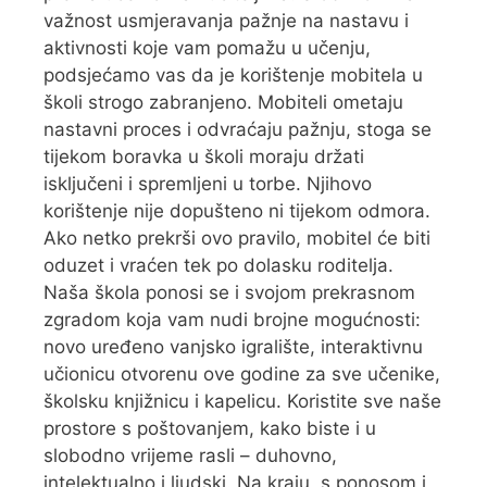
važnost usmjeravanja pažnje na nastavu i
aktivnosti koje vam pomažu u učenju,
podsjećamo vas da je korištenje mobitela u
školi strogo zabranjeno. Mobiteli ometaju
nastavni proces i odvraćaju pažnju, stoga se
tijekom boravka u školi moraju držati
isključeni i spremljeni u torbe. Njihovo
korištenje nije dopušteno ni tijekom odmora.
Ako netko prekrši ovo pravilo, mobitel će biti
oduzet i vraćen tek po dolasku roditelja.
Naša škola ponosi se i svojom prekrasnom
zgradom koja vam nudi brojne mogućnosti:
novo uređeno vanjsko igralište, interaktivnu
učionicu otvorenu ove godine za sve učenike,
školsku knjižnicu i kapelicu. Koristite sve naše
prostore s poštovanjem, kako biste i u
slobodno vrijeme rasli – duhovno,
intelektualno i ljudski. Na kraju, s ponosom i