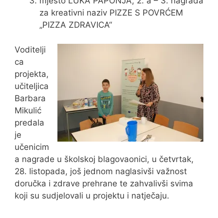
mjesto LUKA PAPONJA, 2. a – 3. nagrada
za kreativni naziv PIZZE S POVRĆEM
„PIZZA ZDRAVICA“
Voditelji
ca
projekta,
učiteljica
Barbara
Mikulić
predala
je
učenicim
a nagrade u školskoj blagovaonici, u četvrtak,
28. listopada, još jednom naglasivši važnost
doručka i zdrave prehrane te zahvalivši svima
koji su sudjelovali u projektu i natječaju.