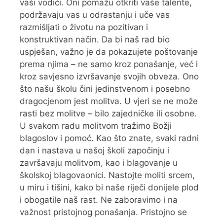
vaši vodiči. Oni pomažu otkriti vaše talente,
podržavaju vas u odrastanju i uče vas
razmišljati o životu na pozitivan i
konstruktivan način. Da bi naš rad bio
uspješan, važno je da pokazujete poštovanje
prema njima – ne samo kroz ponašanje, već i
kroz savjesno izvršavanje svojih obveza. Ono
što našu školu čini jedinstvenom i posebno
dragocjenom jest molitva. U vjeri se ne može
rasti bez molitve – bilo zajedničke ili osobne.
U svakom radu molitvom tražimo Božji
blagoslov i pomoć. Kao što znate, svaki radni
dan i nastava u našoj školi započinju i
završavaju molitvom, kao i blagovanje u
školskoj blagovaonici. Nastojte moliti srcem,
u miru i tišini, kako bi naše riječi donijele plod
i obogatile naš rast. Ne zaboravimo i na
važnost pristojnog ponašanja. Pristojno se