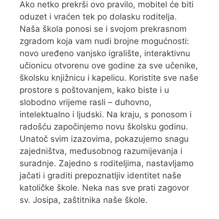
Ako netko prekrši ovo pravilo, mobitel će biti
oduzet i vraćen tek po dolasku roditelja.
Naša škola ponosi se i svojom prekrasnom
zgradom koja vam nudi brojne mogućnosti:
novo uređeno vanjsko igralište, interaktivnu
učionicu otvorenu ove godine za sve učenike,
školsku knjižnicu i kapelicu. Koristite sve naše
prostore s poštovanjem, kako biste i u
slobodno vrijeme rasli – duhovno,
intelektualno i ljudski. Na kraju, s ponosom i
radošću započinjemo novu školsku godinu.
Unatoč svim izazovima, pokazujemo snagu
zajedništva, međusobnog razumijevanja i
suradnje. Zajedno s roditeljima, nastavljamo
jačati i graditi prepoznatljiv identitet naše
katoličke škole. Neka nas sve prati zagovor
sv. Josipa, zaštitnika naše škole.