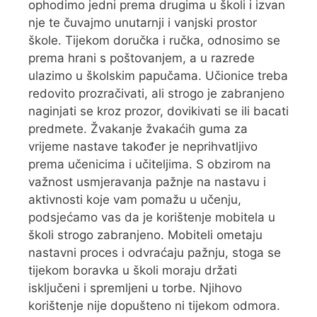
ophodimo jedni prema drugima u školi i izvan
nje te čuvajmo unutarnji i vanjski prostor
škole. Tijekom doručka i ručka, odnosimo se
prema hrani s poštovanjem, a u razrede
ulazimo u školskim papučama. Učionice treba
redovito prozračivati, ali strogo je zabranjeno
naginjati se kroz prozor, dovikivati se ili bacati
predmete. Žvakanje žvakaćih guma za
vrijeme nastave također je neprihvatljivo
prema učenicima i učiteljima. S obzirom na
važnost usmjeravanja pažnje na nastavu i
aktivnosti koje vam pomažu u učenju,
podsjećamo vas da je korištenje mobitela u
školi strogo zabranjeno. Mobiteli ometaju
nastavni proces i odvraćaju pažnju, stoga se
tijekom boravka u školi moraju držati
isključeni i spremljeni u torbe. Njihovo
korištenje nije dopušteno ni tijekom odmora.