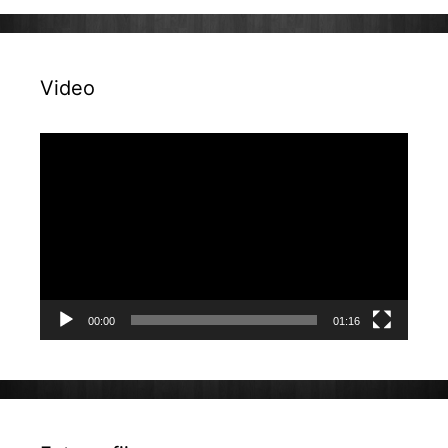
Video
Reproduktor
videozapisa
00:00
01:16