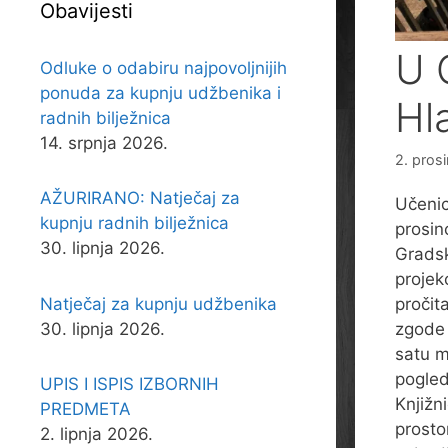
Obavijesti
U 
Odluke o odabiru najpovoljnijih
ponuda za kupnju udžbenika i
Hl
radnih bilježnica
14. srpnja 2026.
2. pros
AŽURIRANO: Natječaj za
Učenici
kupnju radnih bilježnica
prosin
30. lipnja 2026.
Gradsk
projek
Natječaj za kupnju udžbenika
pročit
30. lipnja 2026.
zgode 
satu m
pogleda
UPIS I ISPIS IZBORNIH
Knjižn
PREDMETA
prostor
2. lipnja 2026.