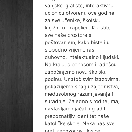
vanjsko igralište, interaktivnu
učionicu otvorenu ove godine
za sve učenike, školsku
knjižnicu i kapelicu. Koristite
sve naše prostore s
poštovanjem, kako biste i u
slobodno vrijeme rasli –
duhovno, intelektualno i ljudski.
Na kraju, s ponosom i radošću
započinjemo novu školsku
godinu. Unatoč svim izazovima,
pokazujemo snagu zajedništva,
međusobnog razumijevanja i
suradnje. Zajedno s roditeljima,
nastavljamo jačati i graditi
prepoznatljiv identitet naše
katoličke škole. Neka nas sve
prati zagovor sv. Josipa,