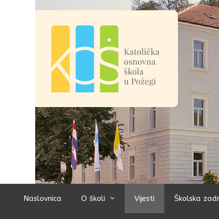
Preskoči
na
sadržaj
Naslovnica
O školi
Vijesti
Školska zad