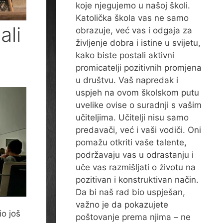
koje njegujemo u našoj školi.
Katolička škola vas ne samo
ali
obrazuje, već vas i odgaja za
življenje dobra i istine u svijetu,
kako biste postali aktivni
promicatelji pozitivnih promjena
u društvu. Vaš napredak i
uspjeh na ovom školskom putu
uvelike ovise o suradnji s vašim
učiteljima. Učitelji nisu samo
predavači, već i vaši vodiči. Oni
pomažu otkriti vaše talente,
podržavaju vas u odrastanju i
uče vas razmišljati o životu na
pozitivan i konstruktivan način.
Da bi naš rad bio uspješan,
važno je da pokazujete
io još
poštovanje prema njima – ne