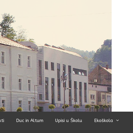
kti
Duc in Altum
Upisi u Školu
Ekoškola