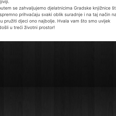
iviji.
utem se zahvaljujemo djelatnicima Gradske knjižnice š
 spremno prihvaćaju svaki oblik suradnje i na taj način 
 pružiti djeci ono najbolje. Hvala vam što smo uvijek
šli u treći životni prostor!