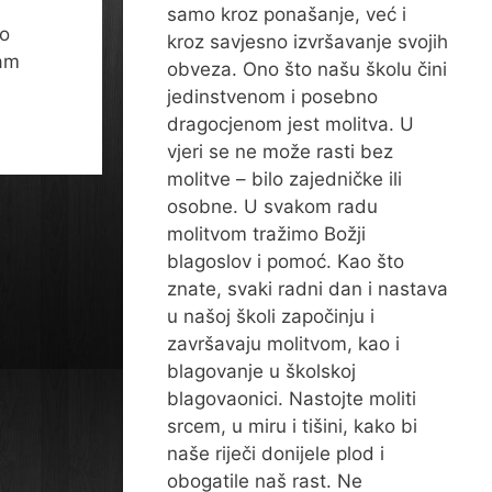
samo kroz ponašanje, već i
to
kroz savjesno izvršavanje svojih
nam
obveza. Ono što našu školu čini
jedinstvenom i posebno
dragocjenom jest molitva. U
vjeri se ne može rasti bez
molitve – bilo zajedničke ili
osobne. U svakom radu
molitvom tražimo Božji
blagoslov i pomoć. Kao što
znate, svaki radni dan i nastava
u našoj školi započinju i
završavaju molitvom, kao i
blagovanje u školskoj
blagovaonici. Nastojte moliti
srcem, u miru i tišini, kako bi
naše riječi donijele plod i
obogatile naš rast. Ne