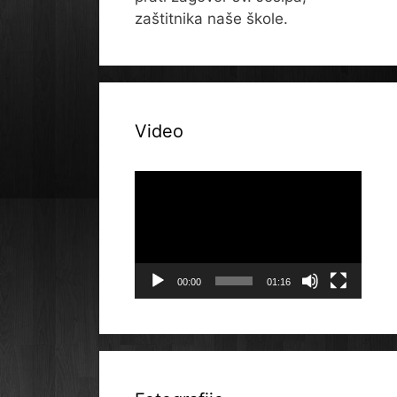
zaštitnika naše škole.
Video
Reproduktor
videozapisa
00:00
01:16