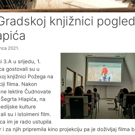
Gradskoj knjižnici pogled
apića
inca 2021.
 3.A u srijedu, 1.
ca gostovali su u
oj knjižnici Požega na
ciji filma. Nakon
ane lektire Čudnovate
Šegrta Hlapića, na
edijske kulture
li su i istoimeni film.
ica im je rado ustupila
 i za njih pripremila kino projekciju pa je doživljaj filma b