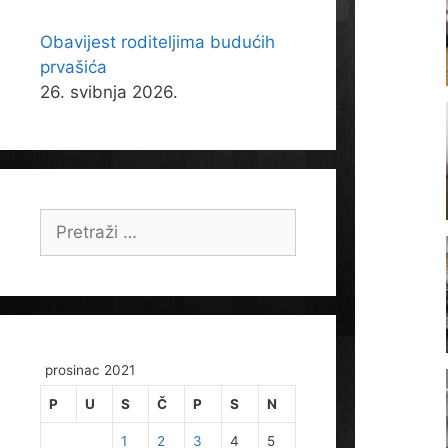
Obavijest roditeljima budućih
prvašića
26. svibnja 2026.
Pretraži:
prosinac 2021
P
U
S
Č
P
S
N
1
2
3
4
5