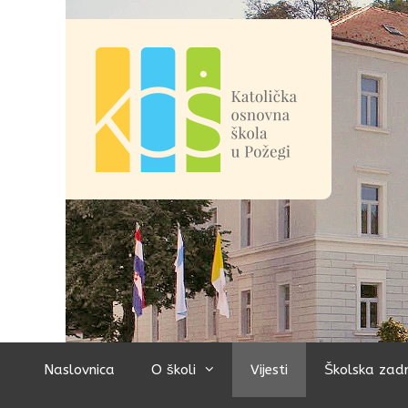
Preskoči
na
sadržaj
Naslovnica
O školi
Vijesti
Školska zad