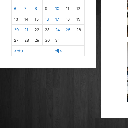
6
7
8
9
10
11
12
13
14
15
16
17
18
19
20
21
22
23
24
25
26
27
28
29
30
31
« stu
sij »