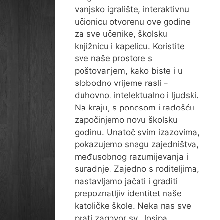
vanjsko igralište, interaktivnu
učionicu otvorenu ove godine
za sve učenike, školsku
knjižnicu i kapelicu. Koristite
sve naše prostore s
poštovanjem, kako biste i u
slobodno vrijeme rasli –
duhovno, intelektualno i ljudski.
Na kraju, s ponosom i radošću
započinjemo novu školsku
godinu. Unatoč svim izazovima,
pokazujemo snagu zajedništva,
međusobnog razumijevanja i
suradnje. Zajedno s roditeljima,
nastavljamo jačati i graditi
prepoznatljiv identitet naše
katoličke škole. Neka nas sve
prati zagovor sv. Josipa,