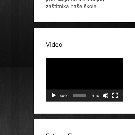
zaštitnika naše škole.
Video
Reproduktor
videozapisa
00:00
01:16