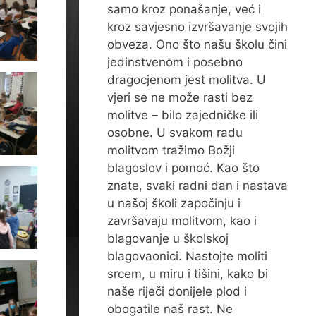
samo kroz ponašanje, već i
kroz savjesno izvršavanje svojih
obveza. Ono što našu školu čini
jedinstvenom i posebno
dragocjenom jest molitva. U
vjeri se ne može rasti bez
molitve – bilo zajedničke ili
osobne. U svakom radu
molitvom tražimo Božji
blagoslov i pomoć. Kao što
znate, svaki radni dan i nastava
u našoj školi započinju i
završavaju molitvom, kao i
blagovanje u školskoj
blagovaonici. Nastojte moliti
srcem, u miru i tišini, kako bi
naše riječi donijele plod i
obogatile naš rast. Ne