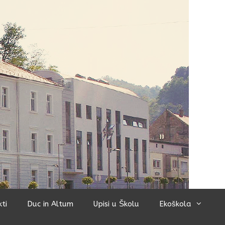
kti
Duc in Altum
Upisi u Školu
Ekoškola