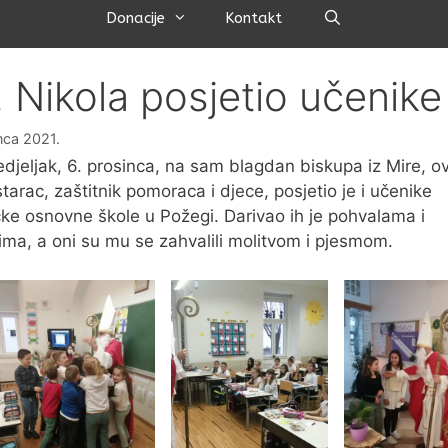
Pretraži
Donacije
Kontakt
. Nikola posjetio učenike
inca 2021.
djeljak, 6. prosinca, na sam blagdan biskupa iz Mire, ov
starac, zaštitnik pomoraca i djece, posjetio je i učenike
čke osnovne škole u Požegi. Darivao ih je pohvalama i
šima, a oni su mu se zahvalili molitvom i pjesmom.