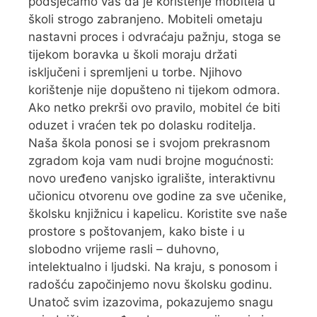
podsjećamo vas da je korištenje mobitela u
školi strogo zabranjeno. Mobiteli ometaju
nastavni proces i odvraćaju pažnju, stoga se
tijekom boravka u školi moraju držati
isključeni i spremljeni u torbe. Njihovo
korištenje nije dopušteno ni tijekom odmora.
Ako netko prekrši ovo pravilo, mobitel će biti
oduzet i vraćen tek po dolasku roditelja.
Naša škola ponosi se i svojom prekrasnom
zgradom koja vam nudi brojne mogućnosti:
novo uređeno vanjsko igralište, interaktivnu
učionicu otvorenu ove godine za sve učenike,
školsku knjižnicu i kapelicu. Koristite sve naše
prostore s poštovanjem, kako biste i u
slobodno vrijeme rasli – duhovno,
intelektualno i ljudski. Na kraju, s ponosom i
radošću započinjemo novu školsku godinu.
Unatoč svim izazovima, pokazujemo snagu