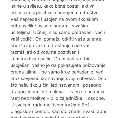
istine u svijetu, kako biste postali aktivni
promicatelji pozitivnih promjena u društvu.
Vaš napredak i uspjeh na ovom školskom
putu uvelike ovise o suradnji s vašim
učiteljima. Učitelji nisu samo predavači, već i
vaši vodiči. Oni pomažu otkriti vaše talente,
podržavaju vas u odrastanju i uče vas
razmišljati o životu na pozitivan i
konstruktivan način. Da bi naš rad bio
uspješan, važno je da pokazujete poštovanje
prema njima – ne samo kroz ponašanje, već i
kroz savjesno izvršavanje svojih obveza. Ono
što našu školu čini jedinstvenom i posebno
dragocjenom jest molitva. U vjeri se ne može
rasti bez molitve – bilo zajedničke ili osobne.
U svakom radu molitvom tražimo Božji
blagoslov i pomoć. Kao što znate, svaki radni
dan i nastava u našoj školi započinju i