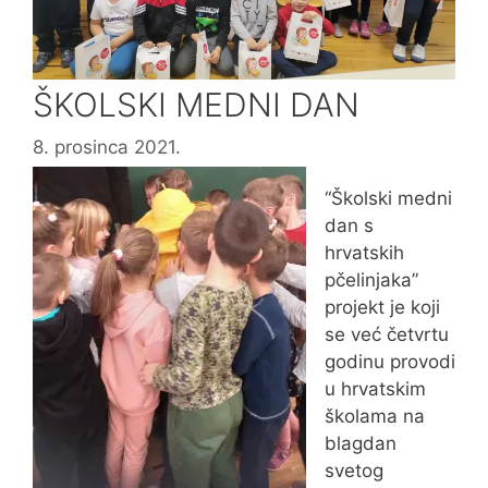
ŠKOLSKI MEDNI DAN
8. prosinca 2021.
“Školski medni
dan s
hrvatskih
pčelinjaka”
projekt je koji
se već četvrtu
godinu provodi
u hrvatskim
školama na
blagdan
svetog