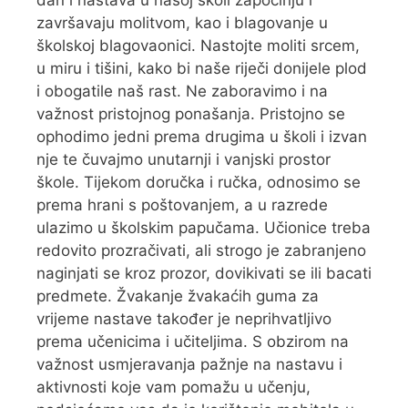
završavaju molitvom, kao i blagovanje u
školskoj blagovaonici. Nastojte moliti srcem,
u miru i tišini, kako bi naše riječi donijele plod
i obogatile naš rast. Ne zaboravimo i na
važnost pristojnog ponašanja. Pristojno se
ophodimo jedni prema drugima u školi i izvan
nje te čuvajmo unutarnji i vanjski prostor
škole. Tijekom doručka i ručka, odnosimo se
prema hrani s poštovanjem, a u razrede
ulazimo u školskim papučama. Učionice treba
redovito prozračivati, ali strogo je zabranjeno
naginjati se kroz prozor, dovikivati se ili bacati
predmete. Žvakanje žvakaćih guma za
vrijeme nastave također je neprihvatljivo
prema učenicima i učiteljima. S obzirom na
važnost usmjeravanja pažnje na nastavu i
aktivnosti koje vam pomažu u učenju,