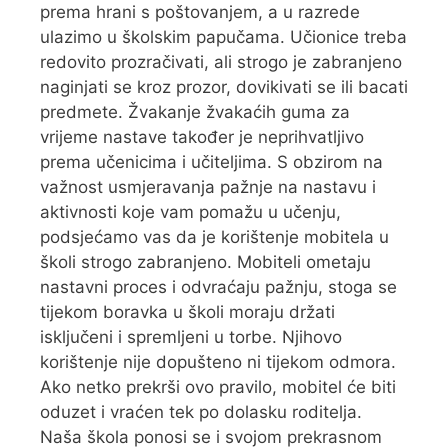
prema hrani s poštovanjem, a u razrede
ulazimo u školskim papučama. Učionice treba
redovito prozračivati, ali strogo je zabranjeno
naginjati se kroz prozor, dovikivati se ili bacati
predmete. Žvakanje žvakaćih guma za
vrijeme nastave također je neprihvatljivo
prema učenicima i učiteljima. S obzirom na
važnost usmjeravanja pažnje na nastavu i
aktivnosti koje vam pomažu u učenju,
podsjećamo vas da je korištenje mobitela u
školi strogo zabranjeno. Mobiteli ometaju
nastavni proces i odvraćaju pažnju, stoga se
tijekom boravka u školi moraju držati
isključeni i spremljeni u torbe. Njihovo
korištenje nije dopušteno ni tijekom odmora.
Ako netko prekrši ovo pravilo, mobitel će biti
oduzet i vraćen tek po dolasku roditelja.
Naša škola ponosi se i svojom prekrasnom