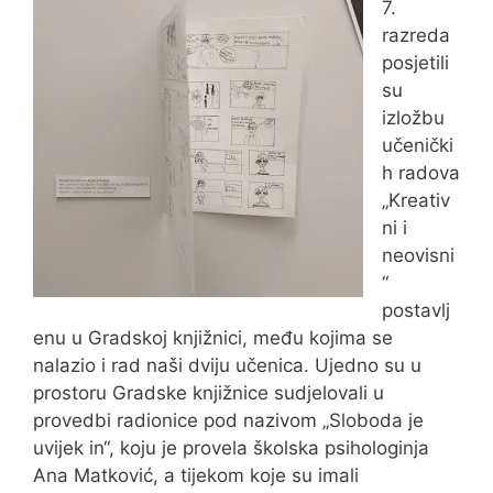
7.
razreda
posjetili
su
izložbu
učenički
h radova
„Kreativ
ni i
neovisni
“
postavlj
enu u Gradskoj knjižnici, među kojima se
nalazio i rad naši dviju učenica. Ujedno su u
prostoru Gradske knjižnice sudjelovali u
provedbi radionice pod nazivom „Sloboda je
uvijek in“, koju je provela školska psihologinja
Ana Matković, a tijekom koje su imali