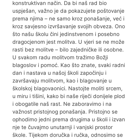
konstruktivan način. Da bi naš rad bio
uspješan, važno je da pokazujete poštovanje
prema njima – ne samo kroz ponašanje, već i
kroz savjesno izvršavanje svojih obveza. Ono
što našu školu čini jedinstvenom i posebno
dragocjenom jest molitva. U vjeri se ne može
rasti bez molitve – bilo zajedničke ili osobne.
U svakom radu molitvom tražimo Božji
blagoslov i pomoć. Kao što znate, svaki radni
dan i nastava u našoj školi započinju i
završavaju molitvom, kao i blagovanje u
školskoj blagovaonici. Nastojte moliti srcem,
u miru i tišini, kako bi naše riječi donijele plod
i obogatile naš rast. Ne zaboravimo i na
važnost pristojnog ponašanja. Pristojno se
ophodimo jedni prema drugima u školi i izvan
nje te čuvajmo unutarnji i vanjski prostor
škole. Tijekom doručka i ručka, odnosimo se