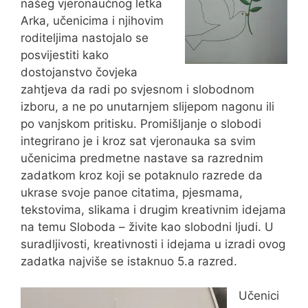
našeg vjeronaučnog letka
Arka, učenicima i njihovim
roditeljima nastojalo se
posvijestiti kako
dostojanstvo čovjeka
zahtjeva da radi po svjesnom i slobodnom
izboru, a ne po unutarnjem slijepom nagonu ili
po vanjskom pritisku. Promišljanje o slobodi
integrirano je i kroz sat vjeronauka sa svim
učenicima predmetne nastave sa razrednim
zadatkom kroz koji se potaknulo razrede da
ukrase svoje panoe citatima, pjesmama,
tekstovima, slikama i drugim kreativnim idejama
na temu Sloboda – živite kao slobodni ljudi. U
suradljivosti, kreativnosti i idejama u izradi ovog
zadatka najviše se istaknuo 5.a razred.
Učenici