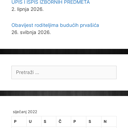
UPIS I ISPIS IZBORNIH PREDMETA
2. lipnja 2026.
Obavijest roditeljima budućih prvašića
26. svibnja 2026.
Pretraži:
siječanj 2022
P
U
S
Č
P
S
N