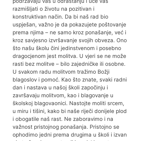
podržavaju vas u odrastanju i uče vas
razmišljati o životu na pozitivan i
konstruktivan način. Da bi naš rad bio
uspješan, važno je da pokazujete poštovanje
prema njima – ne samo kroz ponašanje, već i
kroz savjesno izvršavanje svojih obveza. Ono
što našu školu čini jedinstvenom i posebno
dragocjenom jest molitva. U vjeri se ne može
rasti bez molitve – bilo zajedničke ili osobne.
U svakom radu molitvom tražimo Božji
blagoslov i pomoć. Kao što znate, svaki radni
dan i nastava u našoj školi započinju i
završavaju molitvom, kao i blagovanje u
školskoj blagovaonici. Nastojte moliti srcem,
u miru i tišini, kako bi naše riječi donijele plod
i obogatile naš rast. Ne zaboravimo i na
važnost pristojnog ponašanja. Pristojno se
ophodimo jedni prema drugima u školi i izvan