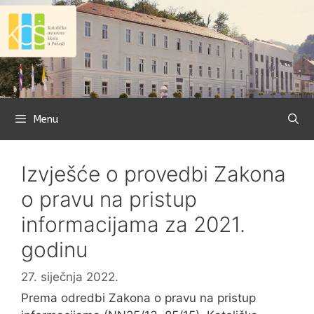
Preskoči
na
sadržaj
Menu
Izvješće o provedbi Zakona
o pravu na pristup
informacijama za 2021.
godinu
27. siječnja 2022.
Prema odredbi Zakona o pravu na pristup