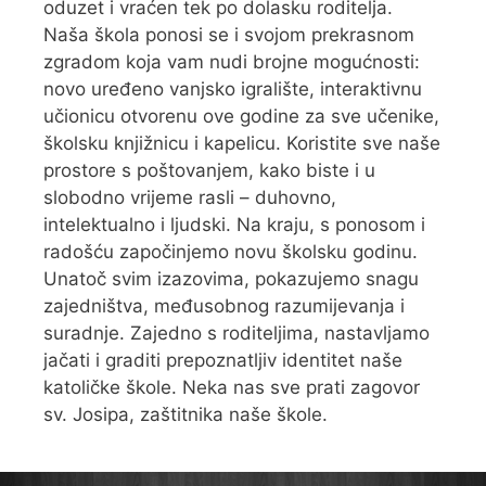
oduzet i vraćen tek po dolasku roditelja.
Naša škola ponosi se i svojom prekrasnom
zgradom koja vam nudi brojne mogućnosti:
novo uređeno vanjsko igralište, interaktivnu
učionicu otvorenu ove godine za sve učenike,
školsku knjižnicu i kapelicu. Koristite sve naše
prostore s poštovanjem, kako biste i u
slobodno vrijeme rasli – duhovno,
intelektualno i ljudski. Na kraju, s ponosom i
radošću započinjemo novu školsku godinu.
Unatoč svim izazovima, pokazujemo snagu
zajedništva, međusobnog razumijevanja i
suradnje. Zajedno s roditeljima, nastavljamo
jačati i graditi prepoznatljiv identitet naše
katoličke škole. Neka nas sve prati zagovor
sv. Josipa, zaštitnika naše škole.