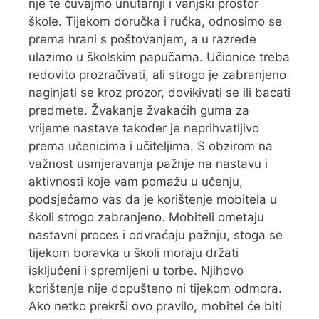
nje te čuvajmo unutarnji i vanjski prostor
škole. Tijekom doručka i ručka, odnosimo se
prema hrani s poštovanjem, a u razrede
ulazimo u školskim papučama. Učionice treba
redovito prozračivati, ali strogo je zabranjeno
naginjati se kroz prozor, dovikivati se ili bacati
predmete. Žvakanje žvakaćih guma za
vrijeme nastave također je neprihvatljivo
prema učenicima i učiteljima. S obzirom na
važnost usmjeravanja pažnje na nastavu i
aktivnosti koje vam pomažu u učenju,
podsjećamo vas da je korištenje mobitela u
školi strogo zabranjeno. Mobiteli ometaju
nastavni proces i odvraćaju pažnju, stoga se
tijekom boravka u školi moraju držati
isključeni i spremljeni u torbe. Njihovo
korištenje nije dopušteno ni tijekom odmora.
Ako netko prekrši ovo pravilo, mobitel će biti