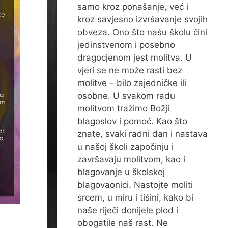
samo kroz ponašanje, već i
kroz savjesno izvršavanje svojih
obveza. Ono što našu školu čini
jedinstvenom i posebno
dragocjenom jest molitva. U
vjeri se ne može rasti bez
molitve – bilo zajedničke ili
osobne. U svakom radu
molitvom tražimo Božji
blagoslov i pomoć. Kao što
znate, svaki radni dan i nastava
u našoj školi započinju i
završavaju molitvom, kao i
blagovanje u školskoj
blagovaonici. Nastojte moliti
srcem, u miru i tišini, kako bi
naše riječi donijele plod i
obogatile naš rast. Ne