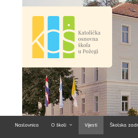
Preskoči
na
sadržaj
Naslovnica
O školi
Vijesti
Školska zad