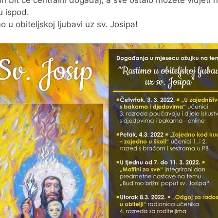
n bit će centralni događaj, a sve ostalo možete vidjeti 
u ispod.
o u obiteljskoj ljubavi uz sv. Josipa!