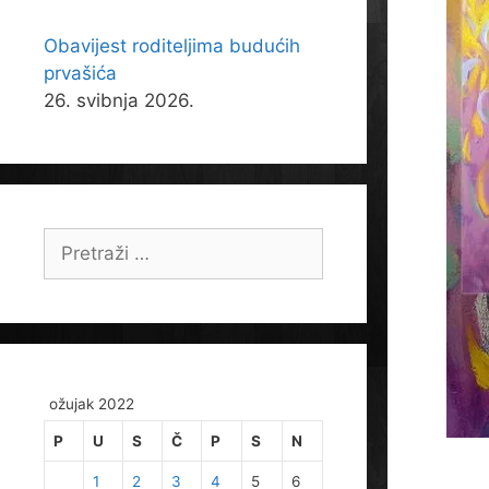
Obavijest roditeljima budućih
prvašića
26. svibnja 2026.
Pretraži:
ožujak 2022
P
U
S
Č
P
S
N
1
2
3
4
5
6