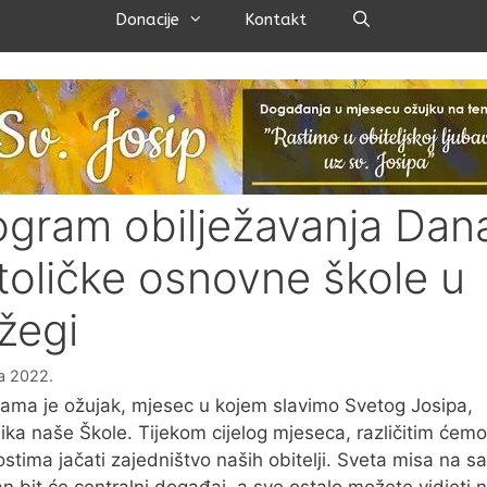
Pretraži
Donacije
Kontakt
ogram obilježavanja Dan
toličke osnovne škole u
žegi
ka 2022.
ama je ožujak, mjesec u kojem slavimo Svetog Josipa,
nika naše Škole. Tijekom cijelog mjeseca, različitim ćemo
ostima jačati zajedništvo naših obitelji. Sveta misa na s