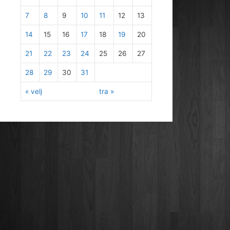
7
8
9
10
11
12
13
14
15
16
17
18
19
20
21
22
23
24
25
26
27
28
29
30
31
« velj
tra »