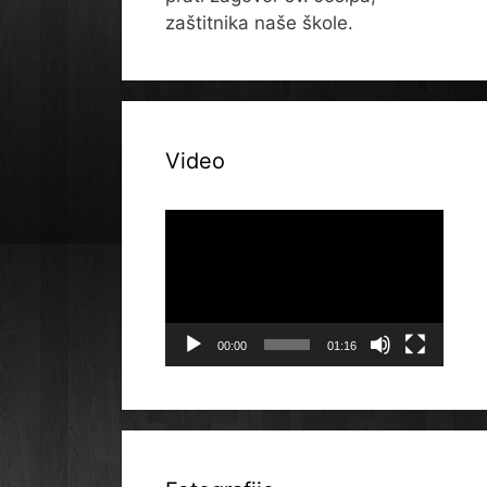
zaštitnika naše škole.
Video
Reproduktor
videozapisa
00:00
01:16