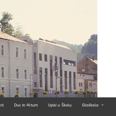
kti
Duc in Altum
Upisi u Školu
Ekoškola