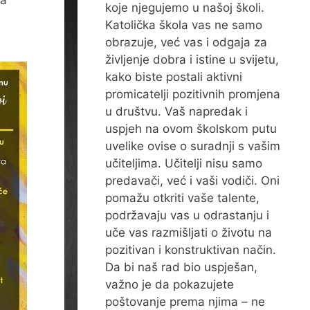
na
koje njegujemo u našoj školi.
Katolička škola vas ne samo
obrazuje, već vas i odgaja za
življenje dobra i istine u svijetu,
kako biste postali aktivni
promicatelji pozitivnih promjena
u društvu. Vaš napredak i
uspjeh na ovom školskom putu
uvelike ovise o suradnji s vašim
učiteljima. Učitelji nisu samo
predavači, već i vaši vodiči. Oni
pomažu otkriti vaše talente,
podržavaju vas u odrastanju i
uče vas razmišljati o životu na
pozitivan i konstruktivan način.
Da bi naš rad bio uspješan,
važno je da pokazujete
poštovanje prema njima – ne