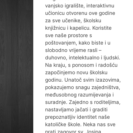
vanjsko igralište, interaktivnu
učionicu otvorenu ove godine
za sve učenike, školsku
knjižnicu i kapelicu. Koristite
sve naše prostore s
poštovanjem, kako biste i u
slobodno vrijeme rasli –
duhovno, intelektualno i ljudski.
Na kraju, s ponosom i radošću
započinjemo novu školsku
godinu. Unatoč svim izazovima,
pokazujemo snagu zajedništva,
međusobnog razumijevanja i
suradnje. Zajedno s roditeljima,
nastavljamo jačati i graditi
prepoznatljiv identitet naše
katoličke škole. Neka nas sve
prati zagovor sv. Josipa,