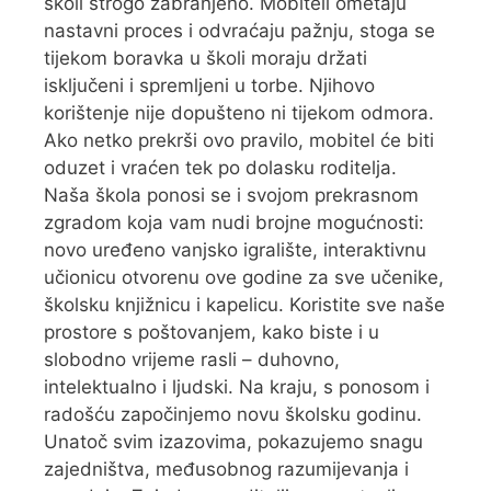
školi strogo zabranjeno. Mobiteli ometaju
nastavni proces i odvraćaju pažnju, stoga se
tijekom boravka u školi moraju držati
isključeni i spremljeni u torbe. Njihovo
korištenje nije dopušteno ni tijekom odmora.
Ako netko prekrši ovo pravilo, mobitel će biti
oduzet i vraćen tek po dolasku roditelja.
Naša škola ponosi se i svojom prekrasnom
zgradom koja vam nudi brojne mogućnosti:
novo uređeno vanjsko igralište, interaktivnu
učionicu otvorenu ove godine za sve učenike,
školsku knjižnicu i kapelicu. Koristite sve naše
prostore s poštovanjem, kako biste i u
slobodno vrijeme rasli – duhovno,
intelektualno i ljudski. Na kraju, s ponosom i
radošću započinjemo novu školsku godinu.
Unatoč svim izazovima, pokazujemo snagu
zajedništva, međusobnog razumijevanja i