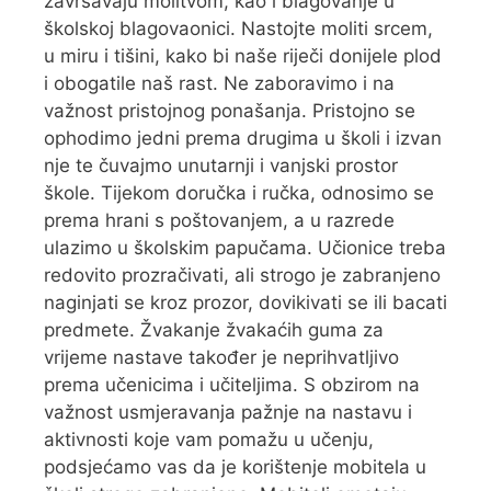
završavaju molitvom, kao i blagovanje u
školskoj blagovaonici. Nastojte moliti srcem,
u miru i tišini, kako bi naše riječi donijele plod
i obogatile naš rast. Ne zaboravimo i na
važnost pristojnog ponašanja. Pristojno se
ophodimo jedni prema drugima u školi i izvan
nje te čuvajmo unutarnji i vanjski prostor
škole. Tijekom doručka i ručka, odnosimo se
prema hrani s poštovanjem, a u razrede
ulazimo u školskim papučama. Učionice treba
redovito prozračivati, ali strogo je zabranjeno
naginjati se kroz prozor, dovikivati se ili bacati
predmete. Žvakanje žvakaćih guma za
vrijeme nastave također je neprihvatljivo
prema učenicima i učiteljima. S obzirom na
važnost usmjeravanja pažnje na nastavu i
aktivnosti koje vam pomažu u učenju,
podsjećamo vas da je korištenje mobitela u