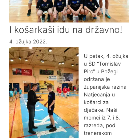
I košarkaši idu na državno!
4. ožujka 2022.
U petak, 4. ožujka
u ŠD “Tomislav
Pirc” u Požegi
održana je
županijska razina
Natjecanja u
košarci za
dječake. Naši
momci iz 7. i 8.
razreda, pod
trenerskom