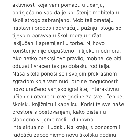
aktivnosti koje vam pomažu u učenju,
podsjećamo vas da je korištenje mobitela u
školi strogo zabranjeno. Mobiteli ometaju
nastavni proces i odvraćaju pažnju, stoga se
tijekom boravka u školi moraju držati
isključeni i spremljeni u torbe. Njihovo
korištenje nije dopušteno ni tijekom odmora.
Ako netko prekrši ovo pravilo, mobitel će biti
oduzet i vraćen tek po dolasku roditelja.
Naša škola ponosi se i svojom prekrasnom
zgradom koja vam nudi brojne mogućnosti:
novo uređeno vanjsko igralište, interaktivnu
učionicu otvorenu ove godine za sve učenike,
školsku knjižnicu i kapelicu. Koristite sve naše
prostore s poštovanjem, kako biste i u
slobodno vrijeme rasli – duhovno,
intelektualno i ljudski. Na kraju, s ponosom i
radošću započinjemo novu školsku godinu.