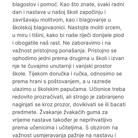
blagoslov i pomoć. Kao što znate, svaki radni
dan i nastava u našoj školi započinju i
završavaju molitvom, kao i blagovanje u
školskoj blagovaonici. Nastojte moliti srcem,
u miru i tišini, kako bi naše riječi donijele plod
i obogatile naš rast. Ne zaboravimo i na
važnost pristojnog ponašanja. Pristojno se
ophodimo jedni prema drugima u školi i izvan
nje te čuvajmo unutarnji i vanjski prostor
škole. Tijekom doručka i ručka, odnosimo se
prema hrani s poštovanjem, a u razrede
ulazimo u školskim papučama. Učionice treba
redovito prozračivati, ali strogo je zabranjeno
naginjati se kroz prozor, dovikivati se ili bacati
predmete. Žvakanje žvakaćih guma za
vrijeme nastave također je neprihvatljivo
prema učenicima i učiteljima. S obzirom na
važnost usmjeravanja pažnje na nastavu i