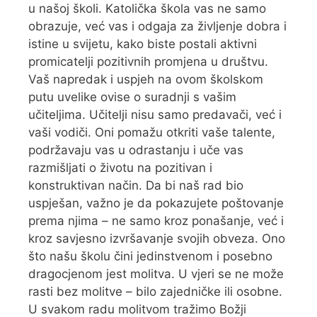
u našoj školi. Katolička škola vas ne samo
obrazuje, već vas i odgaja za življenje dobra i
istine u svijetu, kako biste postali aktivni
promicatelji pozitivnih promjena u društvu.
Vaš napredak i uspjeh na ovom školskom
putu uvelike ovise o suradnji s vašim
učiteljima. Učitelji nisu samo predavači, već i
vaši vodiči. Oni pomažu otkriti vaše talente,
podržavaju vas u odrastanju i uče vas
razmišljati o životu na pozitivan i
konstruktivan način. Da bi naš rad bio
uspješan, važno je da pokazujete poštovanje
prema njima – ne samo kroz ponašanje, već i
kroz savjesno izvršavanje svojih obveza. Ono
što našu školu čini jedinstvenom i posebno
dragocjenom jest molitva. U vjeri se ne može
rasti bez molitve – bilo zajedničke ili osobne.
U svakom radu molitvom tražimo Božji