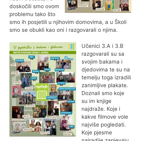
doskočili smo ovom
problemu tako što
smo ih posjetili u njihovim domovima, a u Školi
smo se obukli kao oni i razgovarali o njima.
Učenici 3.A i 3.B
razgovarali su sa
svojim bakama i
djedovima te su na
temelju toga izradili
zanimljive plakate.
Doznali smo koje
su im knjige
najdraže. Koje i
kakve filmove vole
najviše pogledati.
Koje pjesme
najradije zapjevaju.