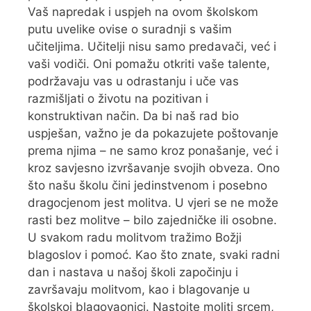
Vaš napredak i uspjeh na ovom školskom
putu uvelike ovise o suradnji s vašim
učiteljima. Učitelji nisu samo predavači, već i
vaši vodiči. Oni pomažu otkriti vaše talente,
podržavaju vas u odrastanju i uče vas
razmišljati o životu na pozitivan i
konstruktivan način. Da bi naš rad bio
uspješan, važno je da pokazujete poštovanje
prema njima – ne samo kroz ponašanje, već i
kroz savjesno izvršavanje svojih obveza. Ono
što našu školu čini jedinstvenom i posebno
dragocjenom jest molitva. U vjeri se ne može
rasti bez molitve – bilo zajedničke ili osobne.
U svakom radu molitvom tražimo Božji
blagoslov i pomoć. Kao što znate, svaki radni
dan i nastava u našoj školi započinju i
završavaju molitvom, kao i blagovanje u
školskoj blagovaonici. Nastojte moliti srcem,