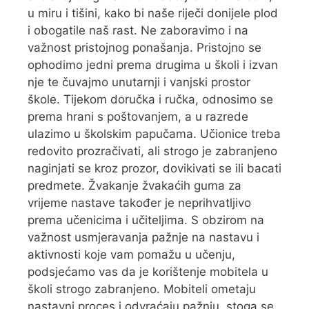
u miru i tišini, kako bi naše riječi donijele plod
i obogatile naš rast. Ne zaboravimo i na
važnost pristojnog ponašanja. Pristojno se
ophodimo jedni prema drugima u školi i izvan
nje te čuvajmo unutarnji i vanjski prostor
škole. Tijekom doručka i ručka, odnosimo se
prema hrani s poštovanjem, a u razrede
ulazimo u školskim papučama. Učionice treba
redovito prozračivati, ali strogo je zabranjeno
naginjati se kroz prozor, dovikivati se ili bacati
predmete. Žvakanje žvakaćih guma za
vrijeme nastave također je neprihvatljivo
prema učenicima i učiteljima. S obzirom na
važnost usmjeravanja pažnje na nastavu i
aktivnosti koje vam pomažu u učenju,
podsjećamo vas da je korištenje mobitela u
školi strogo zabranjeno. Mobiteli ometaju
nastavni proces i odvraćaju pažnju, stoga se