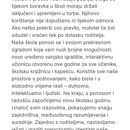
tijekom boravka u školi moraju držati
isključeni i spremljeni u torbe. Njihovo
korištenje nije dopušteno ni tijekom odmora.
Ako netko prekrši ovo pravilo, mobitel će biti
oduzet i vraćen tek po dolasku roditelja.
Naša škola ponosi se i svojom prekrasnom
zgradom koja vam nudi brojne mogućnosti:
novo uređeno vanjsko igralište, interaktivnu
učionicu otvorenu ove godine za sve učenike,
školsku knjižnicu i kapelicu. Koristite sve naše
prostore s poštovanjem, kako biste i u
slobodno vrijeme rasli – duhovno,
intelektualno i ljudski. Na kraju, s ponosom i
radošću započinjemo novu školsku godinu.
Unatoč svim izazovima, pokazujemo snagu
zajedništva, međusobnog razumijevanja i
suradnje. Zajedno s roditeljima, nastavljamo
jačati i graditi prepoznatljiv identitet naše