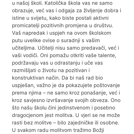
u našoj školi. Katolička škola vas ne samo
obrazuje, već vas i odgaja za življenje dobra i
istine u svijetu, kako biste postali aktivni
promicatelji pozitivnih promjena u društvu.
Vaš napredak i uspjeh na ovom školskom
putu uvelike ovise o suradnji s vašim
učiteljima. Učitelji nisu samo predavači, već i
vaši vodiči. Oni pomažu otkriti vaše talente,
podržavaju vas u odrastanju i uče vas
razmišljati o životu na pozitivan i
konstruktivan način. Da bi naš rad bio
uspješan, važno je da pokazujete poštovanje
prema njima – ne samo kroz ponašanje, već i
kroz savjesno izvršavanje svojih obveza. Ono
što našu školu čini jedinstvenom i posebno
dragocjenom jest molitva. U vjeri se ne može
rasti bez molitve – bilo zajedničke ili osobne.
U svakom radu molitvom tražimo Božji