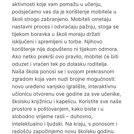
aktivnosti koje vam pomažu u učenju,
podsjećamo vas da je korištenje mobitela u
školi strogo zabranjeno. Mobiteli ometaju
nastavni proces i odvraćaju pažnju, stoga se
tijekom boravka u školi moraju držati
isključeni i spremljeni u torbe. Njihovo
korištenje nije dopušteno ni tijekom odmora.
Ako netko prekrši ovo pravilo, mobitel će biti
oduzet i vraćen tek po dolasku roditelja.
Naša škola ponosi se i svojom prekrasnom
zgradom koja vam nudi brojne mogućnosti:
novo uređeno vanjsko igralište, interaktivnu
učionicu otvorenu ove godine za sve učenike,
školsku knjižnicu i kapelicu. Koristite sve naše
prostore s poštovanjem, kako biste i u
slobodno vrijeme rasli – duhovno,
intelektualno i ljudski. Na kraju, s ponosom i
radošću započinjemo novu školsku godinu.