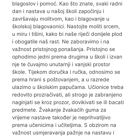
blagoslov i pomoć. Kao što znate, svaki radni
dan i nastava u našoj školi započinju i
završavaju molitvom, kao i blagovanje u
školskoj blagovaonici. Nastojte moliti srcem,
u miru i tišini, kako bi naše riječi donijele plod
i obogatile naš rast. Ne zaboravimo i na
važnost pristojnog ponašanja. Pristojno se
ophodimo jedni prema drugima u školi i izvan
nje te čuvajmo unutarnji i vanjski prostor
škole. Tijekom doručka i ručka, odnosimo se
prema hrani s poštovanjem, a u razrede
ulazimo u školskim papučama. Učionice treba
redovito prozračivati, ali strogo je zabranjeno
naginjati se kroz prozor, dovikivati se ili bacati
predmete. Žvakanje žvakaćih guma za
vrijeme nastave također je neprihvatljivo
prema učenicima i učiteljima. S obzirom na
važnost usmjeravanja pažnje na nastavu i