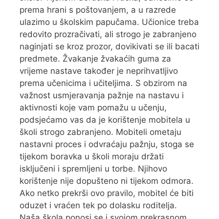
prema hrani s poštovanjem, a u razrede
ulazimo u školskim papučama. Učionice treba
redovito prozračivati, ali strogo je zabranjeno
naginjati se kroz prozor, dovikivati se ili bacati
predmete. Žvakanje žvakaćih guma za
vrijeme nastave također je neprihvatljivo
prema učenicima i učiteljima. S obzirom na
važnost usmjeravanja pažnje na nastavu i
aktivnosti koje vam pomažu u učenju,
podsjećamo vas da je korištenje mobitela u
školi strogo zabranjeno. Mobiteli ometaju
nastavni proces i odvraćaju pažnju, stoga se
tijekom boravka u školi moraju držati
isključeni i spremljeni u torbe. Njihovo
korištenje nije dopušteno ni tijekom odmora.
Ako netko prekrši ovo pravilo, mobitel će biti
oduzet i vraćen tek po dolasku roditelja.
Naša škola ponosi se i svojom prekrasnom