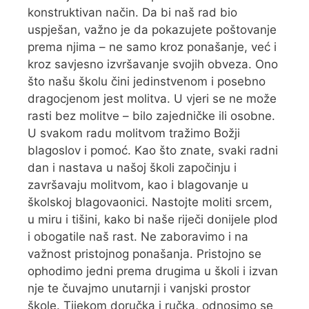
konstruktivan način. Da bi naš rad bio
uspješan, važno je da pokazujete poštovanje
prema njima – ne samo kroz ponašanje, već i
kroz savjesno izvršavanje svojih obveza. Ono
što našu školu čini jedinstvenom i posebno
dragocjenom jest molitva. U vjeri se ne može
rasti bez molitve – bilo zajedničke ili osobne.
U svakom radu molitvom tražimo Božji
blagoslov i pomoć. Kao što znate, svaki radni
dan i nastava u našoj školi započinju i
završavaju molitvom, kao i blagovanje u
školskoj blagovaonici. Nastojte moliti srcem,
u miru i tišini, kako bi naše riječi donijele plod
i obogatile naš rast. Ne zaboravimo i na
važnost pristojnog ponašanja. Pristojno se
ophodimo jedni prema drugima u školi i izvan
nje te čuvajmo unutarnji i vanjski prostor
škole. Tijekom doručka i ručka, odnosimo se