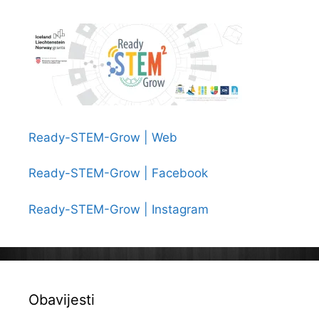
o
25.
obljetnici
Požeške
biskupije
Ready-STEM-Grow | Web
Ready-STEM-Grow | Facebook
Ready-STEM-Grow | Instagram
Obavijesti