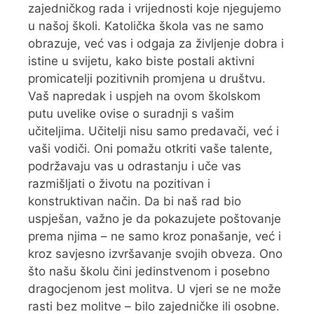
zajedničkog rada i vrijednosti koje njegujemo
u našoj školi. Katolička škola vas ne samo
obrazuje, već vas i odgaja za življenje dobra i
istine u svijetu, kako biste postali aktivni
promicatelji pozitivnih promjena u društvu.
Vaš napredak i uspjeh na ovom školskom
putu uvelike ovise o suradnji s vašim
učiteljima. Učitelji nisu samo predavači, već i
vaši vodiči. Oni pomažu otkriti vaše talente,
podržavaju vas u odrastanju i uče vas
razmišljati o životu na pozitivan i
konstruktivan način. Da bi naš rad bio
uspješan, važno je da pokazujete poštovanje
prema njima – ne samo kroz ponašanje, već i
kroz savjesno izvršavanje svojih obveza. Ono
što našu školu čini jedinstvenom i posebno
dragocjenom jest molitva. U vjeri se ne može
rasti bez molitve – bilo zajedničke ili osobne.