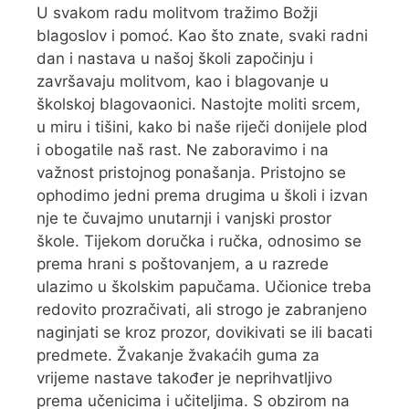
U svakom radu molitvom tražimo Božji
blagoslov i pomoć. Kao što znate, svaki radni
dan i nastava u našoj školi započinju i
završavaju molitvom, kao i blagovanje u
školskoj blagovaonici. Nastojte moliti srcem,
u miru i tišini, kako bi naše riječi donijele plod
i obogatile naš rast. Ne zaboravimo i na
važnost pristojnog ponašanja. Pristojno se
ophodimo jedni prema drugima u školi i izvan
nje te čuvajmo unutarnji i vanjski prostor
škole. Tijekom doručka i ručka, odnosimo se
prema hrani s poštovanjem, a u razrede
ulazimo u školskim papučama. Učionice treba
redovito prozračivati, ali strogo je zabranjeno
naginjati se kroz prozor, dovikivati se ili bacati
predmete. Žvakanje žvakaćih guma za
vrijeme nastave također je neprihvatljivo
prema učenicima i učiteljima. S obzirom na