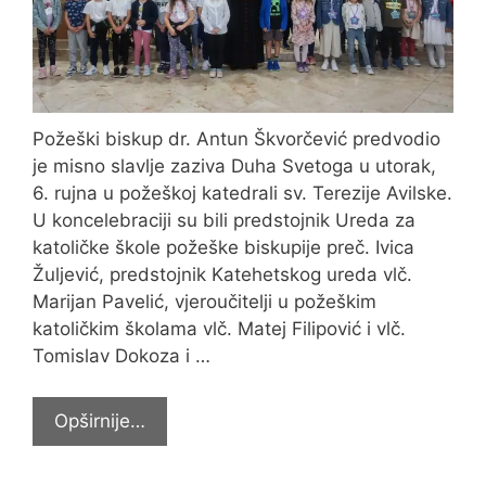
Požeški biskup dr. Antun Škvorčević predvodio
je misno slavlje zaziva Duha Svetoga u utorak,
6. rujna u požeškoj katedrali sv. Terezije Avilske.
U koncelebraciji su bili predstojnik Ureda za
katoličke škole požeške biskupije preč. Ivica
Žuljević, predstojnik Katehetskog ureda vlč.
Marijan Pavelić, vjeroučitelji u požeškim
katoličkim školama vlč. Matej Filipović i vlč.
Tomislav Dokoza i …
Zaziv
Opširnije…
Duha
Svetoga