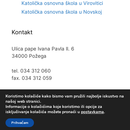
Katolička osnovna škola u Virovitici
Katolička osnovna škola u Novskoj
Kontakt
Ulica pape Ivana Pavla II. 6
34000 Požega
tel. 034 312 060
fax. 034 312 059
e-mail:
kos@kospz.hr
Koristimo kolačiće kako bismo vam pružili najbolje iskustvo na
našoj web stranici.
Informacije o kolačićima koje koristimo ili opcije za
isključivanje kolačića možete pronaći u
postavkama
.
© 2019 Katolička osnova škola u Požegi • Web usluge
Prihvaćam
KUHADA