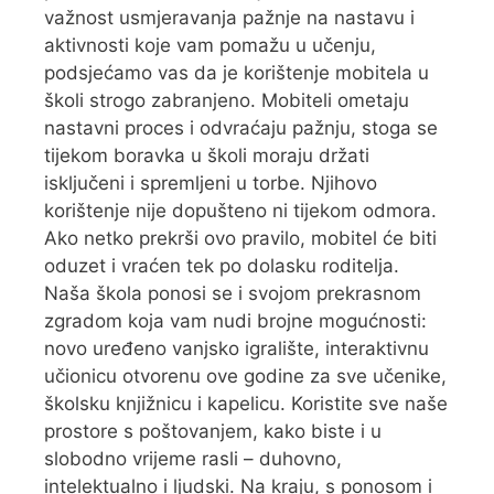
važnost usmjeravanja pažnje na nastavu i
aktivnosti koje vam pomažu u učenju,
podsjećamo vas da je korištenje mobitela u
školi strogo zabranjeno. Mobiteli ometaju
nastavni proces i odvraćaju pažnju, stoga se
tijekom boravka u školi moraju držati
isključeni i spremljeni u torbe. Njihovo
korištenje nije dopušteno ni tijekom odmora.
Ako netko prekrši ovo pravilo, mobitel će biti
oduzet i vraćen tek po dolasku roditelja.
Naša škola ponosi se i svojom prekrasnom
zgradom koja vam nudi brojne mogućnosti:
novo uređeno vanjsko igralište, interaktivnu
učionicu otvorenu ove godine za sve učenike,
školsku knjižnicu i kapelicu. Koristite sve naše
prostore s poštovanjem, kako biste i u
slobodno vrijeme rasli – duhovno,
intelektualno i ljudski. Na kraju, s ponosom i