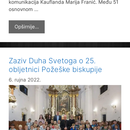
komunikacija Kauflanda Marija Franić. Među 51
osnovnom …
Kauflandova
Opširnije…
prva
dostava
voća
i
Zaziv Duha Svetoga o 25.
povrća
obljetnici Požeške biskupije
6. rujna 2022.