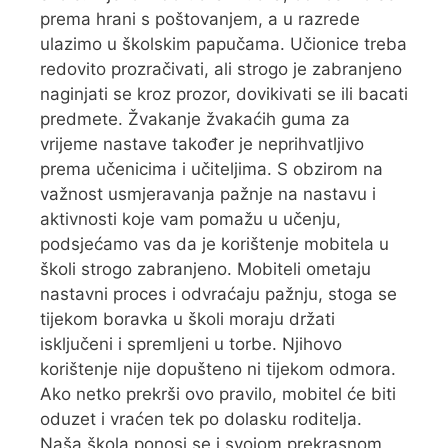
prema hrani s poštovanjem, a u razrede
ulazimo u školskim papučama. Učionice treba
redovito prozračivati, ali strogo je zabranjeno
naginjati se kroz prozor, dovikivati se ili bacati
predmete. Žvakanje žvakaćih guma za
vrijeme nastave također je neprihvatljivo
prema učenicima i učiteljima. S obzirom na
važnost usmjeravanja pažnje na nastavu i
aktivnosti koje vam pomažu u učenju,
podsjećamo vas da je korištenje mobitela u
školi strogo zabranjeno. Mobiteli ometaju
nastavni proces i odvraćaju pažnju, stoga se
tijekom boravka u školi moraju držati
isključeni i spremljeni u torbe. Njihovo
korištenje nije dopušteno ni tijekom odmora.
Ako netko prekrši ovo pravilo, mobitel će biti
oduzet i vraćen tek po dolasku roditelja.
Naša škola ponosi se i svojom prekrasnom