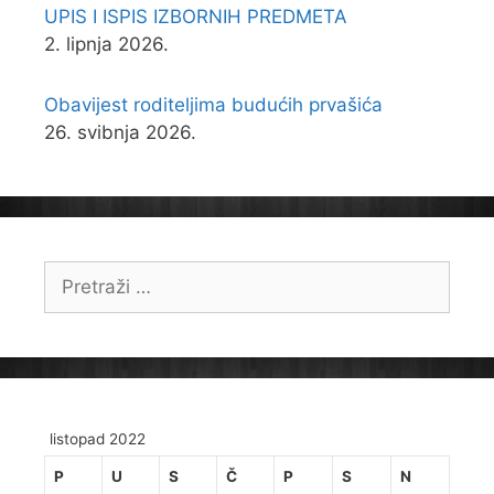
UPIS I ISPIS IZBORNIH PREDMETA
2. lipnja 2026.
Obavijest roditeljima budućih prvašića
26. svibnja 2026.
Pretraži:
listopad 2022
P
U
S
Č
P
S
N