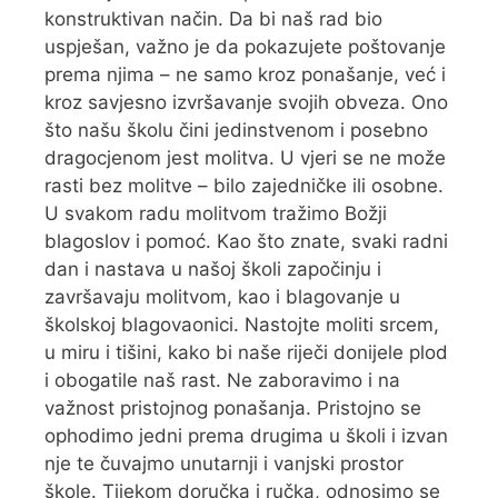
konstruktivan način. Da bi naš rad bio
uspješan, važno je da pokazujete poštovanje
prema njima – ne samo kroz ponašanje, već i
kroz savjesno izvršavanje svojih obveza. Ono
što našu školu čini jedinstvenom i posebno
dragocjenom jest molitva. U vjeri se ne može
rasti bez molitve – bilo zajedničke ili osobne.
U svakom radu molitvom tražimo Božji
blagoslov i pomoć. Kao što znate, svaki radni
dan i nastava u našoj školi započinju i
završavaju molitvom, kao i blagovanje u
školskoj blagovaonici. Nastojte moliti srcem,
u miru i tišini, kako bi naše riječi donijele plod
i obogatile naš rast. Ne zaboravimo i na
važnost pristojnog ponašanja. Pristojno se
ophodimo jedni prema drugima u školi i izvan
nje te čuvajmo unutarnji i vanjski prostor
škole. Tijekom doručka i ručka, odnosimo se