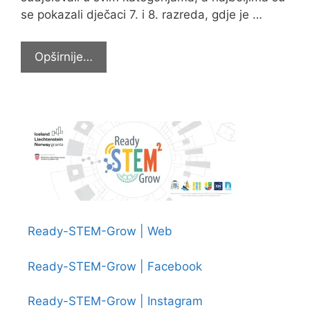
se pokazali dječaci 7. i 8. razreda, gdje je …
I
Opširnije…
ove
godine
idemo
na
državno
Natjecanje
u
kros
trčanju
Ready-STEM-Grow | Web
Ready-STEM-Grow | Facebook
Ready-STEM-Grow | Instagram