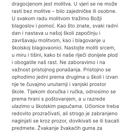
dragocjenom jest molitva. U vjeri se ne može
rasti bez molitve – bilo zajedničke ili osobne.
U svakom radu molitvom tražimo Božji
blagoslov i pomoć. Kao što znate, svaki radni
dan i nastava u našoj školi započinju i
završavaju molitvom, kao i blagovanje u
školskoj blagovaonici. Nastojte moliti srcem,
u miru i tišini, kako bi naše riječi donijele plod
i obogatile naš rast. Ne zaboravimo i na
važnost pristojnog ponašanja. Pristojno se
ophodimo jedni prema drugima u školi i izvan
nje te čuvajmo unutarnji i vanjski prostor
škole. Tijekom doručka i ručka, odnosimo se
prema hrani s poštovanjem, a u razrede
ulazimo u školskim papučama. Učionice treba
redovito prozračivati, ali strogo je zabranjeno
naginjati se kroz prozor, dovikivati se ili bacati
predmete. Žvakanje žvakaćih guma za