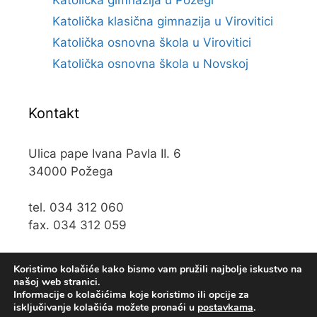
Katolička gimnazija u Požegi
Katolička klasična gimnazija u Virovitici
Katolička osnovna škola u Virovitici
Katolička osnovna škola u Novskoj
Kontakt
Ulica pape Ivana Pavla II. 6
34000 Požega
tel. 034 312 060
fax. 034 312 059
e-mail:
kos@kospz.hr
Koristimo kolačiće kako bismo vam pružili najbolje iskustvo na
našoj web stranici.
Informacije o kolačićima koje koristimo ili opcije za
isključivanje kolačića možete pronaći u
postavkama
.