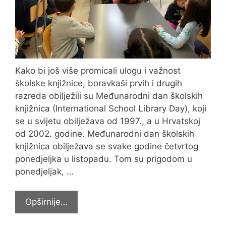
Kako bi još više promicali ulogu i važnost
školske knjižnice, boravkaši prvih i drugih
razreda obilježili su Međunarodni dan školskih
knjižnica (International School Library Day), koji
se u svijetu obilježava od 1997., a u Hrvatskoj
od 2002. godine. Međunarodni dan školskih
knjižnica obilježava se svake godine četvrtog
ponedjeljka u listopadu. Tom su prigodom u
ponedjeljak, …
Obilježili
Opširnije…
Međunarodni