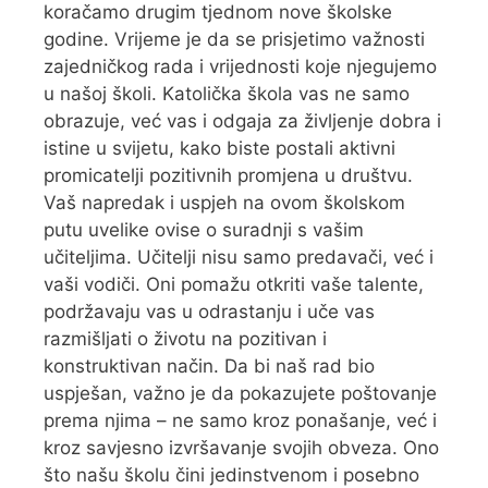
koračamo drugim tjednom nove školske
godine. Vrijeme je da se prisjetimo važnosti
zajedničkog rada i vrijednosti koje njegujemo
u našoj školi. Katolička škola vas ne samo
obrazuje, već vas i odgaja za življenje dobra i
istine u svijetu, kako biste postali aktivni
promicatelji pozitivnih promjena u društvu.
Vaš napredak i uspjeh na ovom školskom
putu uvelike ovise o suradnji s vašim
učiteljima. Učitelji nisu samo predavači, već i
vaši vodiči. Oni pomažu otkriti vaše talente,
podržavaju vas u odrastanju i uče vas
razmišljati o životu na pozitivan i
konstruktivan način. Da bi naš rad bio
uspješan, važno je da pokazujete poštovanje
prema njima – ne samo kroz ponašanje, već i
kroz savjesno izvršavanje svojih obveza. Ono
što našu školu čini jedinstvenom i posebno