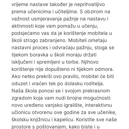
vrijeme nastave također je neprihvatljivo
prema učenicima i učiteljima. S obzirom na
važnost usmjeravanja pažnje na nastavu i
aktivnosti koje vam pomažu u učenju,
podsjećamo vas da je korištenje mobitela u
školi strogo zabranjeno. Mobiteli ometaju
nastavni proces i odvraćaju pažnju, stoga se
tijekom boravka u školi moraju držati
isključeni i spremljeni u torbe. Njihovo
korištenje nije dopušteno ni tijekom odmora.
Ako netko prekrši ovo pravilo, mobitel će biti
oduzet i vraćen tek po dolasku roditelja.
Naša škola ponosi se i svojom prekrasnom
zgradom koja vam nudi brojne mogućnosti:
novo uređeno vanjsko igralište, interaktivnu
učionicu otvorenu ove godine za sve učenike,
školsku knjižnicu i kapelicu. Koristite sve naše
prostore s poštovanjem, kako biste i u