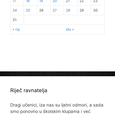
17
18
19
20
21
22
23
24
25
26
27
28
29
30
31
« ruj
stu »
Riječ ravnatelja
Dragi učenici, iza nas su ljetni odmori, a sada
smo ponovno u školskim klupama i već