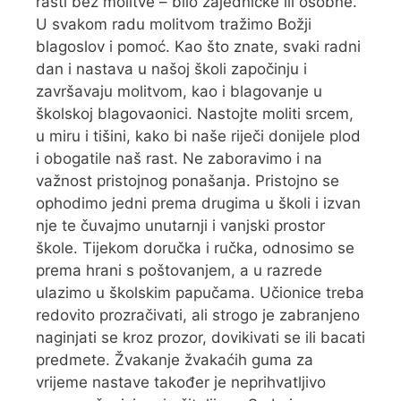
rasti bez molitve – bilo zajedničke ili osobne.
U svakom radu molitvom tražimo Božji
blagoslov i pomoć. Kao što znate, svaki radni
dan i nastava u našoj školi započinju i
završavaju molitvom, kao i blagovanje u
školskoj blagovaonici. Nastojte moliti srcem,
u miru i tišini, kako bi naše riječi donijele plod
i obogatile naš rast. Ne zaboravimo i na
važnost pristojnog ponašanja. Pristojno se
ophodimo jedni prema drugima u školi i izvan
nje te čuvajmo unutarnji i vanjski prostor
škole. Tijekom doručka i ručka, odnosimo se
prema hrani s poštovanjem, a u razrede
ulazimo u školskim papučama. Učionice treba
redovito prozračivati, ali strogo je zabranjeno
naginjati se kroz prozor, dovikivati se ili bacati
predmete. Žvakanje žvakaćih guma za
vrijeme nastave također je neprihvatljivo