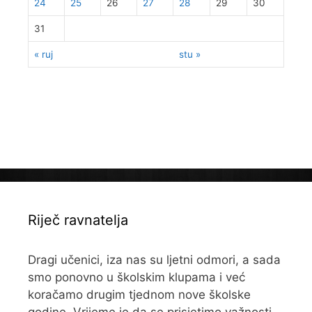
24
25
26
27
28
29
30
31
« ruj
stu »
Riječ ravnatelja
Dragi učenici, iza nas su ljetni odmori, a sada
smo ponovno u školskim klupama i već
koračamo drugim tjednom nove školske