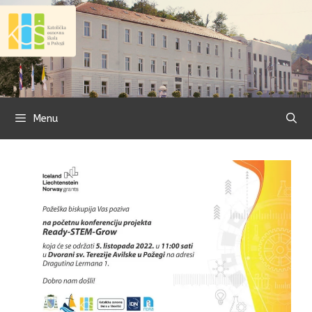
Preskoči
na
sadržaj
Menu