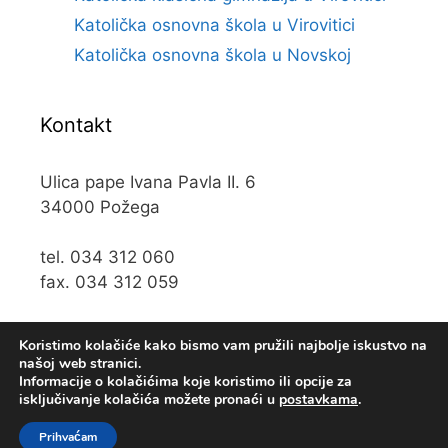
Katolička osnovna škola u Virovitici
Katolička osnovna škola u Novskoj
Kontakt
Ulica pape Ivana Pavla II. 6
34000 Požega
tel. 034 312 060
fax. 034 312 059
e-mail:
kos@kospz.hr
Koristimo kolačiće kako bismo vam pružili najbolje iskustvo na
našoj web stranici.
Informacije o kolačićima koje koristimo ili opcije za
isključivanje kolačića možete pronaći u
postavkama
.
© 2019 Katolička osnova škola u Požegi • Web usluge
KUHADA
Prihvaćam