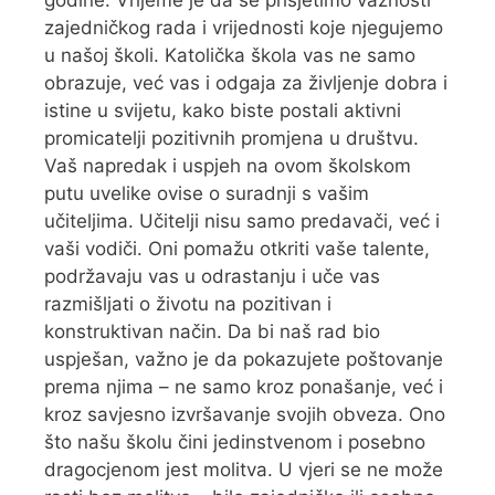
godine. Vrijeme je da se prisjetimo važnosti
zajedničkog rada i vrijednosti koje njegujemo
u našoj školi. Katolička škola vas ne samo
obrazuje, već vas i odgaja za življenje dobra i
istine u svijetu, kako biste postali aktivni
promicatelji pozitivnih promjena u društvu.
Vaš napredak i uspjeh na ovom školskom
putu uvelike ovise o suradnji s vašim
učiteljima. Učitelji nisu samo predavači, već i
vaši vodiči. Oni pomažu otkriti vaše talente,
podržavaju vas u odrastanju i uče vas
razmišljati o životu na pozitivan i
konstruktivan način. Da bi naš rad bio
uspješan, važno je da pokazujete poštovanje
prema njima – ne samo kroz ponašanje, već i
kroz savjesno izvršavanje svojih obveza. Ono
što našu školu čini jedinstvenom i posebno
dragocjenom jest molitva. U vjeri se ne može