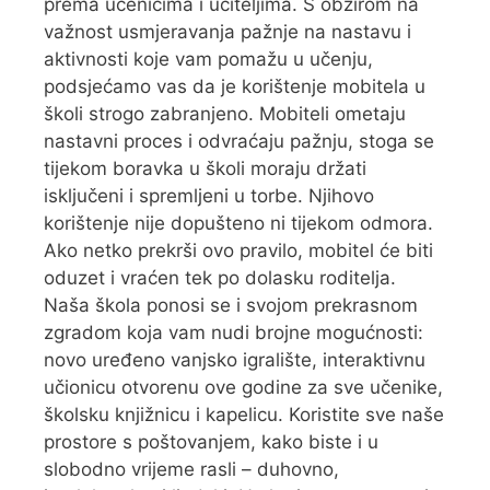
prema učenicima i učiteljima. S obzirom na
važnost usmjeravanja pažnje na nastavu i
aktivnosti koje vam pomažu u učenju,
podsjećamo vas da je korištenje mobitela u
školi strogo zabranjeno. Mobiteli ometaju
nastavni proces i odvraćaju pažnju, stoga se
tijekom boravka u školi moraju držati
isključeni i spremljeni u torbe. Njihovo
korištenje nije dopušteno ni tijekom odmora.
Ako netko prekrši ovo pravilo, mobitel će biti
oduzet i vraćen tek po dolasku roditelja.
Naša škola ponosi se i svojom prekrasnom
zgradom koja vam nudi brojne mogućnosti:
novo uređeno vanjsko igralište, interaktivnu
učionicu otvorenu ove godine za sve učenike,
školsku knjižnicu i kapelicu. Koristite sve naše
prostore s poštovanjem, kako biste i u
slobodno vrijeme rasli – duhovno,