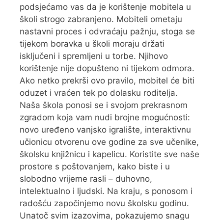
podsjećamo vas da je korištenje mobitela u
školi strogo zabranjeno. Mobiteli ometaju
nastavni proces i odvraćaju pažnju, stoga se
tijekom boravka u školi moraju držati
isključeni i spremljeni u torbe. Njihovo
korištenje nije dopušteno ni tijekom odmora.
Ako netko prekrši ovo pravilo, mobitel će biti
oduzet i vraćen tek po dolasku roditelja.
Naša škola ponosi se i svojom prekrasnom
zgradom koja vam nudi brojne mogućnosti:
novo uređeno vanjsko igralište, interaktivnu
učionicu otvorenu ove godine za sve učenike,
školsku knjižnicu i kapelicu. Koristite sve naše
prostore s poštovanjem, kako biste i u
slobodno vrijeme rasli – duhovno,
intelektualno i ljudski. Na kraju, s ponosom i
radošću započinjemo novu školsku godinu.
Unatoč svim izazovima, pokazujemo snagu