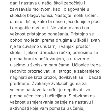
dan i nastava u našoj školi započinju i
završavaju molitvom, kao i blagovanje u
školskoj blagovaonici. Nastojte moliti srcem,
u miru i tišini, kako bi naše riječi donijele plod
i obogatile naš rast. Ne zaboravimo i na
važnost pristojnog ponašanja. Pristojno se
ophodimo jedni prema drugima u školi i izvan
nje te čuvajmo unutarnji i vanjski prostor
škole. Tijekom doručka i ručka, odnosimo se
prema hrani s poštovanjem, a u razrede
ulazimo u školskim papučama. Učionice treba
redovito prozračivati, ali strogo je zabranjeno
naginjati se kroz prozor, dovikivati se ili bacati
predmete. Žvakanje žvakaćih guma za
vrijeme nastave također je neprihvatljivo
prema učenicima i učiteljima. S obzirom na
važnost usmjeravanja pažnje na nastavu i
aktivnosti koje vam pomažu u učenju,