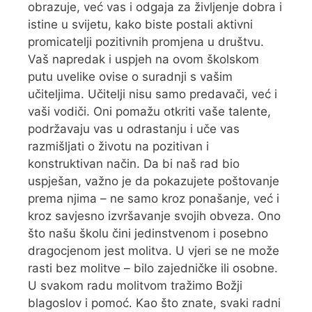
obrazuje, već vas i odgaja za življenje dobra i
istine u svijetu, kako biste postali aktivni
promicatelji pozitivnih promjena u društvu.
Vaš napredak i uspjeh na ovom školskom
putu uvelike ovise o suradnji s vašim
učiteljima. Učitelji nisu samo predavači, već i
vaši vodiči. Oni pomažu otkriti vaše talente,
podržavaju vas u odrastanju i uče vas
razmišljati o životu na pozitivan i
konstruktivan način. Da bi naš rad bio
uspješan, važno je da pokazujete poštovanje
prema njima – ne samo kroz ponašanje, već i
kroz savjesno izvršavanje svojih obveza. Ono
što našu školu čini jedinstvenom i posebno
dragocjenom jest molitva. U vjeri se ne može
rasti bez molitve – bilo zajedničke ili osobne.
U svakom radu molitvom tražimo Božji
blagoslov i pomoć. Kao što znate, svaki radni