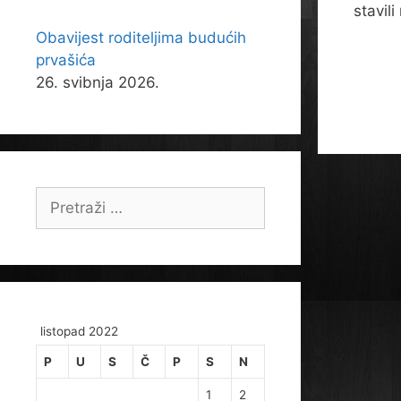
stavili
Obavijest roditeljima budućih
prvašića
26. svibnja 2026.
Pretraži:
listopad 2022
P
U
S
Č
P
S
N
1
2