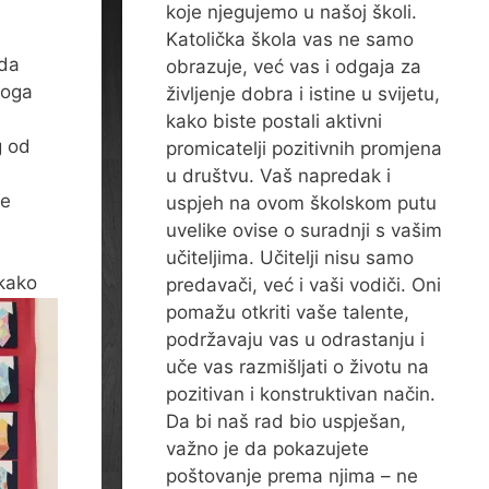
koje njegujemo u našoj školi.
Katolička škola vas ne samo
ada
obrazuje, već vas i odgaja za
toga
življenje dobra i istine u svijetu,
kako biste postali aktivni
g od
promicatelji pozitivnih promjena
u društvu. Vaš napredak i
se
uspjeh na ovom školskom putu
uvelike ovise o suradnji s vašim
učiteljima. Učitelji nisu samo
kako
predavači, već i vaši vodiči. Oni
pomažu otkriti vaše talente,
podržavaju vas u odrastanju i
uče vas razmišljati o životu na
pozitivan i konstruktivan način.
Da bi naš rad bio uspješan,
važno je da pokazujete
poštovanje prema njima – ne