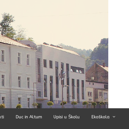
kti
Duc in Altum
Upisi u Školu
Ekoškola