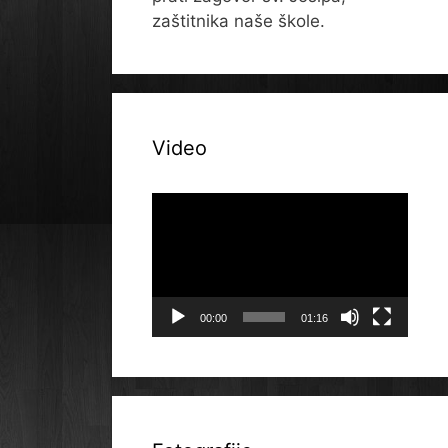
zaštitnika naše škole.
Video
Reproduktor
videozapisa
00:00
01:16