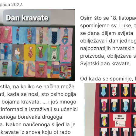
topada 2022.
Osim što se 18. listop
spominjemo sv. Luke, 
se dana diljem svijeta
obilježava i dan jedno
najpoznatijih hrvatskih
proizvoda, obilježava 
Svjetski dan kravate.
Od kada se spominje, 
istila, na koliko se načina može
ti, kada se nosi, sto psihologija
 bojama kravata, … i još mnogo
informacija istraživali su učenici
ženoga boravaka drugoga
a. Nakon naučenoga slijedila je
 kravate iz snova koju bi rado