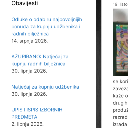
Obavijesti
19. lis
Odluke o odabiru najpovoljnijih
ponuda za kupnju udžbenika i
radnih bilježnica
14. srpnja 2026.
AŽURIRANO: Natječaj za
kupnju radnih bilježnica
30. lipnja 2026.
se kor
Natječaj za kupnju udžbenika
zaveza
30. lipnja 2026.
kaže o
drugih 
UPIS I ISPIS IZBORNIH
produ
PREDMETA
razred
2. lipnja 2026.
izrada