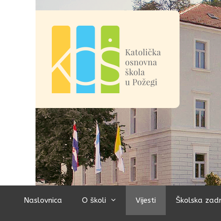
Preskoči
na
sadržaj
Naslovnica
O školi
Vijesti
Školska zad