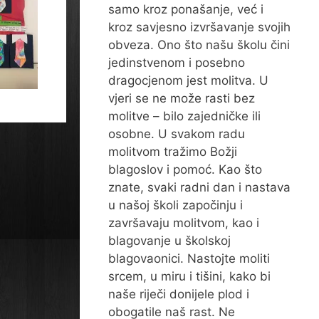
samo kroz ponašanje, već i
kroz savjesno izvršavanje svojih
obveza. Ono što našu školu čini
jedinstvenom i posebno
dragocjenom jest molitva. U
vjeri se ne može rasti bez
molitve – bilo zajedničke ili
osobne. U svakom radu
molitvom tražimo Božji
blagoslov i pomoć. Kao što
znate, svaki radni dan i nastava
u našoj školi započinju i
završavaju molitvom, kao i
blagovanje u školskoj
blagovaonici. Nastojte moliti
srcem, u miru i tišini, kako bi
naše riječi donijele plod i
obogatile naš rast. Ne