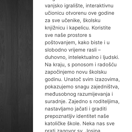
vanjsko igralište, interaktivnu
učionicu otvorenu ove godine
za sve učenike, školsku
knjižnicu i kapelicu. Koristite
sve naše prostore s
poštovanjem, kako biste i u
slobodno vrijeme rasli –
duhovno, intelektualno i ljudski.
Na kraju, s ponosom i radošću
započinjemo novu školsku
godinu. Unatoč svim izazovima,
pokazujemo snagu zajedništva,
međusobnog razumijevanja i
suradnje. Zajedno s roditeljima,
nastavljamo jačati i graditi
prepoznatljiv identitet naše
katoličke škole. Neka nas sve
prati zagovor sv. Josipa,