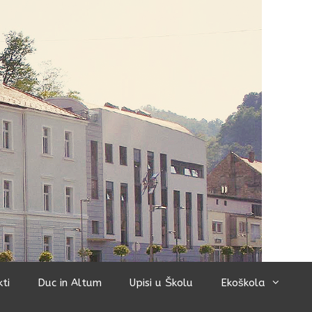
kti
Duc in Altum
Upisi u Školu
Ekoškola