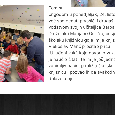
Tom su
prigodom u ponedjeljak, 24. list
već spomenuti prvašići i drugaši
vodstvom svojih učiteljica Barba
Drežnjak i Marijane Đuričić, posje
školsku knjižnicu gdje im je knjiž
Vjekoslav Marić pročitao priču
“Uljuđeni vuk”, koja govori o vuku
je naučio čitati, te im je još jed
zanimljiv način, približio školsku
knjižnicu i pozvao ih da svakod
dolaze u nju.