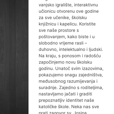
vanjsko igralište, interaktivnu
učionicu otvorenu ove godine
za sve učenike, školsku
knjižnicu i kapelicu. Koristite
sve naše prostore s
poštovanjem, kako biste i u
slobodno vrijeme rasli –
duhovno, intelektualno i ljudski.
Na kraju, s ponosom i radošću
započinjemo novu školsku
godinu. Unatoč svim izazovima,
pokazujemo snagu zajedništva,
međusobnog razumijevanja i
suradnje. Zajedno s roditeljima,
nastavljamo jačati i graditi
prepoznatljiv identitet naše
katoličke škole. Neka nas sve
prati zagovor sv. Josipa,