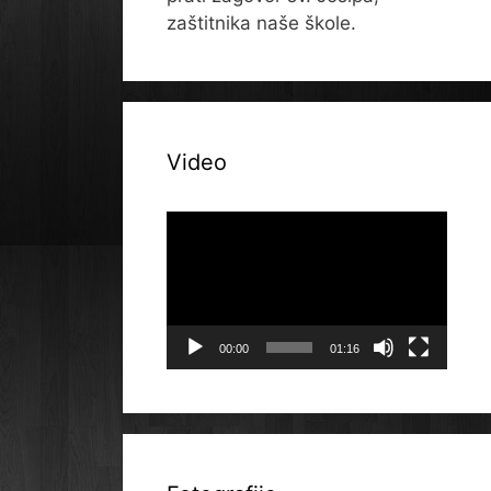
zaštitnika naše škole.
Video
Reproduktor
videozapisa
00:00
01:16