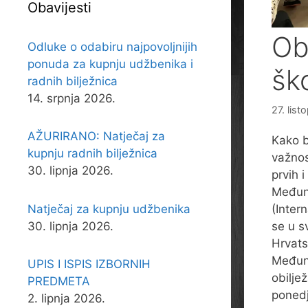
Obavijesti
Ob
Odluke o odabiru najpovoljnijih
ponuda za kupnju udžbenika i
ško
radnih bilježnica
14. srpnja 2026.
27. lis
AŽURIRANO: Natječaj za
Kako b
kupnju radnih bilježnica
važnos
30. lipnja 2026.
prvih i
Međuna
Natječaj za kupnju udžbenika
(Inter
30. lipnja 2026.
se u s
Hrvats
Međuna
UPIS I ISPIS IZBORNIH
obilje
PREDMETA
ponedj
2. lipnja 2026.