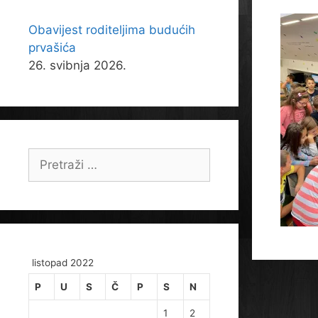
Obavijest roditeljima budućih
prvašića
26. svibnja 2026.
Pretraži:
listopad 2022
P
U
S
Č
P
S
N
1
2