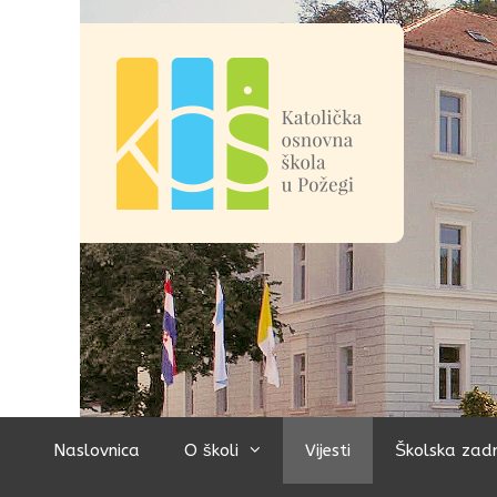
Preskoči
na
sadržaj
Naslovnica
O školi
Vijesti
Školska zad