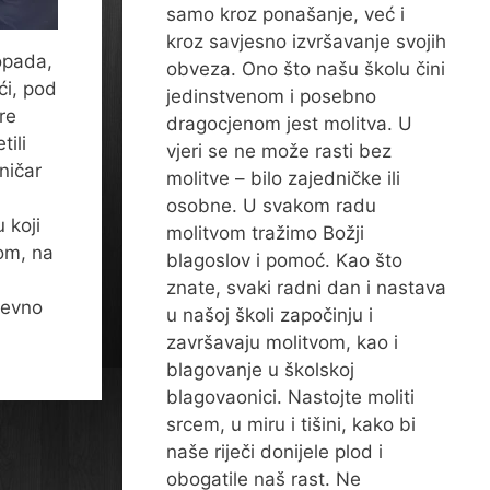
samo kroz ponašanje, već i
kroz savjesno izvršavanje svojih
opada,
obveza. Ono što našu školu čini
ći, pod
jedinstvenom i posebno
re
dragocjenom jest molitva. U
tili
vjeri se ne može rasti bez
ničar
molitve – bilo zajedničke ili
osobne. U svakom radu
 koji
molitvom tražimo Božji
nom, na
blagoslov i pomoć. Kao što
znate, svaki radni dan i nastava
nevno
u našoj školi započinju i
završavaju molitvom, kao i
blagovanje u školskoj
blagovaonici. Nastojte moliti
srcem, u miru i tišini, kako bi
naše riječi donijele plod i
obogatile naš rast. Ne