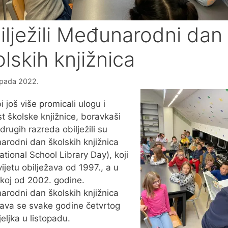
ilježili Međunarodni dan
lskih knjižnica
topada 2022.
i još više promicali ulogu i
t školske knjižnice, boravkaši
 drugih razreda obilježili su
rodni dan školskih knjižnica
national School Library Day), koji
vijetu obilježava od 1997., a u
koj od 2002. godine.
rodni dan školskih knjižnica
žava se svake godine četvrtog
eljka u listopadu.