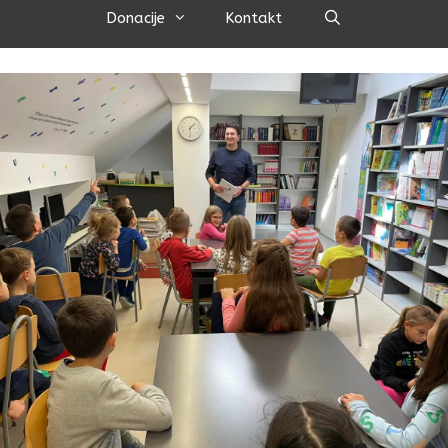
Pretraži
Donacije
Kontakt