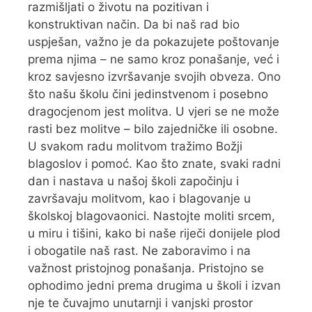
razmišljati o životu na pozitivan i
konstruktivan način. Da bi naš rad bio
uspješan, važno je da pokazujete poštovanje
prema njima – ne samo kroz ponašanje, već i
kroz savjesno izvršavanje svojih obveza. Ono
što našu školu čini jedinstvenom i posebno
dragocjenom jest molitva. U vjeri se ne može
rasti bez molitve – bilo zajedničke ili osobne.
U svakom radu molitvom tražimo Božji
blagoslov i pomoć. Kao što znate, svaki radni
dan i nastava u našoj školi započinju i
završavaju molitvom, kao i blagovanje u
školskoj blagovaonici. Nastojte moliti srcem,
u miru i tišini, kako bi naše riječi donijele plod
i obogatile naš rast. Ne zaboravimo i na
važnost pristojnog ponašanja. Pristojno se
ophodimo jedni prema drugima u školi i izvan
nje te čuvajmo unutarnji i vanjski prostor