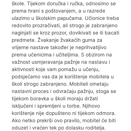
škole. Tijekom doručka i ručka, odnosimo se
prema hrani s poštovanjem, a u razrede
ulazimo u školskim papučama. Učionice treba
redovito prozračivati, ali strogo je zabranjeno
naginjati se kroz prozor, dovikivati se ili bacati
predmete. Žvakanje žvakaćih guma za
vrijeme nastave također je neprihvatljivo
prema učenicima i učiteljima. S obzirom na
važnost usmjeravanja pažnje na nastavu i
aktivnosti koje vam pomažu u učenju,
podsjećamo vas da je korištenje mobitela u
školi strogo zabranjeno. Mobiteli ometaju
nastavni proces i odvraćaju pažnju, stoga se
tijekom boravka u školi moraju držati
isključeni i spremljeni u torbe. Njihovo
korištenje nije dopušteno ni tijekom odmora.
Ako netko prekrši ovo pravilo, mobitel će biti
oduzet i vraćen tek po dolasku roditelja.