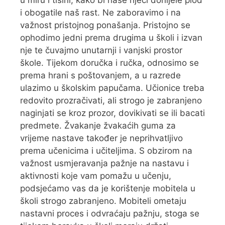
u miru i tišini, kako bi naše riječi donijele plod
i obogatile naš rast. Ne zaboravimo i na
važnost pristojnog ponašanja. Pristojno se
ophodimo jedni prema drugima u školi i izvan
nje te čuvajmo unutarnji i vanjski prostor
škole. Tijekom doručka i ručka, odnosimo se
prema hrani s poštovanjem, a u razrede
ulazimo u školskim papučama. Učionice treba
redovito prozračivati, ali strogo je zabranjeno
naginjati se kroz prozor, dovikivati se ili bacati
predmete. Žvakanje žvakaćih guma za
vrijeme nastave također je neprihvatljivo
prema učenicima i učiteljima. S obzirom na
važnost usmjeravanja pažnje na nastavu i
aktivnosti koje vam pomažu u učenju,
podsjećamo vas da je korištenje mobitela u
školi strogo zabranjeno. Mobiteli ometaju
nastavni proces i odvraćaju pažnju, stoga se