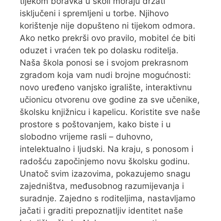
tijekom boravka u školi moraju držati
isključeni i spremljeni u torbe. Njihovo
korištenje nije dopušteno ni tijekom odmora.
Ako netko prekrši ovo pravilo, mobitel će biti
oduzet i vraćen tek po dolasku roditelja.
Naša škola ponosi se i svojom prekrasnom
zgradom koja vam nudi brojne mogućnosti:
novo uređeno vanjsko igralište, interaktivnu
učionicu otvorenu ove godine za sve učenike,
školsku knjižnicu i kapelicu. Koristite sve naše
prostore s poštovanjem, kako biste i u
slobodno vrijeme rasli – duhovno,
intelektualno i ljudski. Na kraju, s ponosom i
radošću započinjemo novu školsku godinu.
Unatoč svim izazovima, pokazujemo snagu
zajedništva, međusobnog razumijevanja i
suradnje. Zajedno s roditeljima, nastavljamo
jačati i graditi prepoznatljiv identitet naše