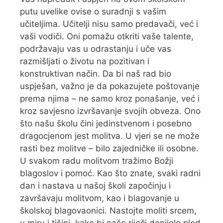
putu uvelike ovise o suradnji s vašim
učiteljima. Učitelji nisu samo predavači, već i
vaši vodiči. Oni pomažu otkriti vaše talente,
podržavaju vas u odrastanju i uče vas
razmišljati o životu na pozitivan i
konstruktivan način. Da bi naš rad bio
uspješan, važno je da pokazujete poštovanje
prema njima – ne samo kroz ponašanje, već i
kroz savjesno izvršavanje svojih obveza. Ono
što našu školu čini jedinstvenom i posebno
dragocjenom jest molitva. U vjeri se ne može
rasti bez molitve – bilo zajedničke ili osobne.
U svakom radu molitvom tražimo Božji
blagoslov i pomoć. Kao što znate, svaki radni
dan i nastava u našoj školi započinju i
završavaju molitvom, kao i blagovanje u
školskoj blagovaonici. Nastojte moliti srcem,