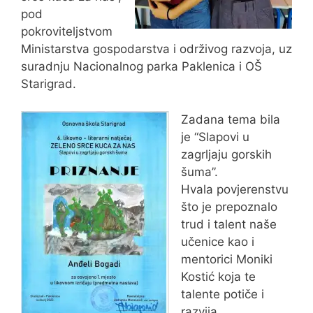
pod
pokroviteljstvom
Ministarstva gospodarstva i održivog razvoja, uz
suradnju Nacionalnog parka Paklenica i OŠ
Starigrad.
Zadana tema bila
je “Slapovi u
zagrljaju gorskih
šuma”.
Hvala povjerenstvu
što je prepoznalo
trud i talent naše
učenice kao i
mentorici Moniki
Kostić koja te
talente potiče i
razvija.