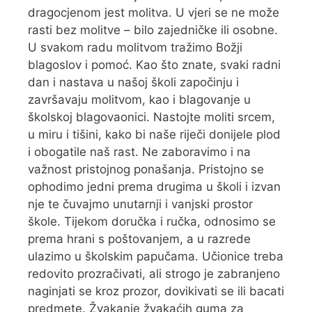
dragocjenom jest molitva. U vjeri se ne može
rasti bez molitve – bilo zajedničke ili osobne.
U svakom radu molitvom tražimo Božji
blagoslov i pomoć. Kao što znate, svaki radni
dan i nastava u našoj školi započinju i
završavaju molitvom, kao i blagovanje u
školskoj blagovaonici. Nastojte moliti srcem,
u miru i tišini, kako bi naše riječi donijele plod
i obogatile naš rast. Ne zaboravimo i na
važnost pristojnog ponašanja. Pristojno se
ophodimo jedni prema drugima u školi i izvan
nje te čuvajmo unutarnji i vanjski prostor
škole. Tijekom doručka i ručka, odnosimo se
prema hrani s poštovanjem, a u razrede
ulazimo u školskim papučama. Učionice treba
redovito prozračivati, ali strogo je zabranjeno
naginjati se kroz prozor, dovikivati se ili bacati
predmete. Žvakanje žvakaćih guma za