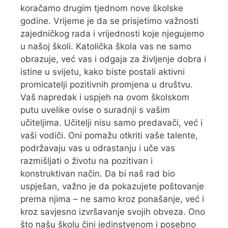
koračamo drugim tjednom nove školske
godine. Vrijeme je da se prisjetimo važnosti
zajedničkog rada i vrijednosti koje njegujemo
u našoj školi. Katolička škola vas ne samo
obrazuje, već vas i odgaja za življenje dobra i
istine u svijetu, kako biste postali aktivni
promicatelji pozitivnih promjena u društvu.
Vaš napredak i uspjeh na ovom školskom
putu uvelike ovise o suradnji s vašim
učiteljima. Učitelji nisu samo predavači, već i
vaši vodiči. Oni pomažu otkriti vaše talente,
podržavaju vas u odrastanju i uče vas
razmišljati o životu na pozitivan i
konstruktivan način. Da bi naš rad bio
uspješan, važno je da pokazujete poštovanje
prema njima – ne samo kroz ponašanje, već i
kroz savjesno izvršavanje svojih obveza. Ono
što našu školu čini jedinstvenom i posebno