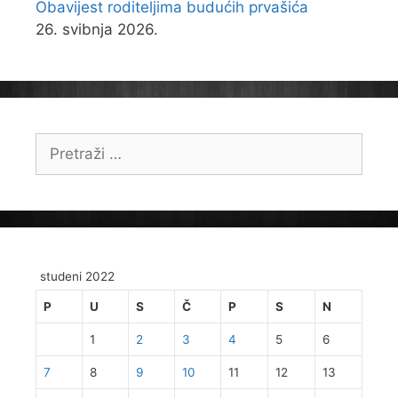
Obavijest roditeljima budućih prvašića
26. svibnja 2026.
Pretraži:
studeni 2022
P
U
S
Č
P
S
N
1
2
3
4
5
6
7
8
9
10
11
12
13