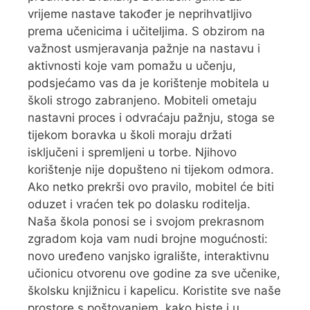
vrijeme nastave također je neprihvatljivo
prema učenicima i učiteljima. S obzirom na
važnost usmjeravanja pažnje na nastavu i
aktivnosti koje vam pomažu u učenju,
podsjećamo vas da je korištenje mobitela u
školi strogo zabranjeno. Mobiteli ometaju
nastavni proces i odvraćaju pažnju, stoga se
tijekom boravka u školi moraju držati
isključeni i spremljeni u torbe. Njihovo
korištenje nije dopušteno ni tijekom odmora.
Ako netko prekrši ovo pravilo, mobitel će biti
oduzet i vraćen tek po dolasku roditelja.
Naša škola ponosi se i svojom prekrasnom
zgradom koja vam nudi brojne mogućnosti:
novo uređeno vanjsko igralište, interaktivnu
učionicu otvorenu ove godine za sve učenike,
školsku knjižnicu i kapelicu. Koristite sve naše
prostore s poštovanjem, kako biste i u