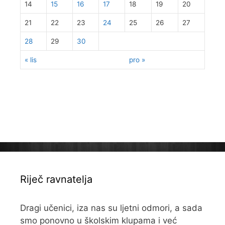
14
15
16
17
18
19
20
21
22
23
24
25
26
27
28
29
30
« lis
pro »
Riječ ravnatelja
Dragi učenici, iza nas su ljetni odmori, a sada
smo ponovno u školskim klupama i već