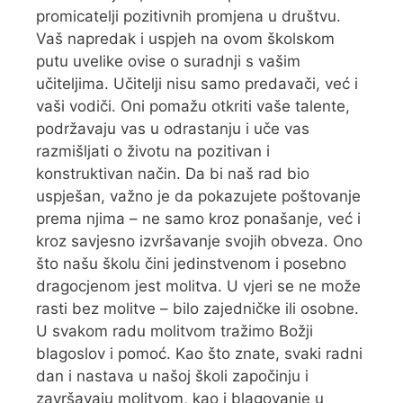
promicatelji pozitivnih promjena u društvu.
Vaš napredak i uspjeh na ovom školskom
putu uvelike ovise o suradnji s vašim
učiteljima. Učitelji nisu samo predavači, već i
vaši vodiči. Oni pomažu otkriti vaše talente,
podržavaju vas u odrastanju i uče vas
razmišljati o životu na pozitivan i
konstruktivan način. Da bi naš rad bio
uspješan, važno je da pokazujete poštovanje
prema njima – ne samo kroz ponašanje, već i
kroz savjesno izvršavanje svojih obveza. Ono
što našu školu čini jedinstvenom i posebno
dragocjenom jest molitva. U vjeri se ne može
rasti bez molitve – bilo zajedničke ili osobne.
U svakom radu molitvom tražimo Božji
blagoslov i pomoć. Kao što znate, svaki radni
dan i nastava u našoj školi započinju i
završavaju molitvom, kao i blagovanje u