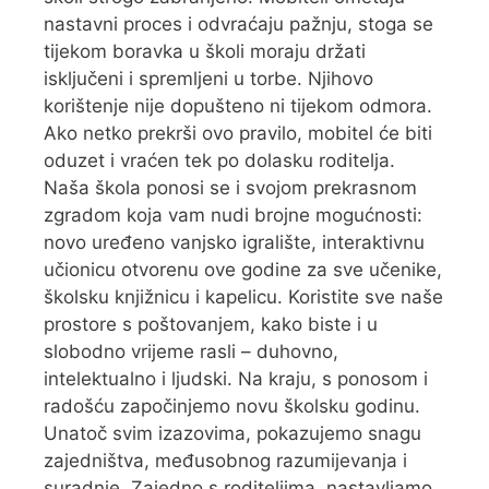
nastavni proces i odvraćaju pažnju, stoga se
tijekom boravka u školi moraju držati
isključeni i spremljeni u torbe. Njihovo
korištenje nije dopušteno ni tijekom odmora.
Ako netko prekrši ovo pravilo, mobitel će biti
oduzet i vraćen tek po dolasku roditelja.
Naša škola ponosi se i svojom prekrasnom
zgradom koja vam nudi brojne mogućnosti:
novo uređeno vanjsko igralište, interaktivnu
učionicu otvorenu ove godine za sve učenike,
školsku knjižnicu i kapelicu. Koristite sve naše
prostore s poštovanjem, kako biste i u
slobodno vrijeme rasli – duhovno,
intelektualno i ljudski. Na kraju, s ponosom i
radošću započinjemo novu školsku godinu.
Unatoč svim izazovima, pokazujemo snagu
zajedništva, međusobnog razumijevanja i
suradnje. Zajedno s roditeljima, nastavljamo