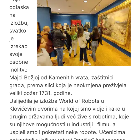
odlaska
na
izložbu,
svatko
je
izrekao
svoje
osobne
molitve
Majci Božjoj od Kamenitih vrata, zaštitnici
grada, prema slici koja je neokrnjena preživjela
veliki požar 1731. godine.
Uslijedila je izložba World of Robots u
Klovićevim dvorima na kojoj smo vidjeli kako u
drugim državama ljudi već žive s robotima, koje
su njihove mogućnosti u industriji i filmu, a
uspjeli smo i pokretati neke robote. Učenicima
najzanimljivi bili su roboti “mačke” koji raznose