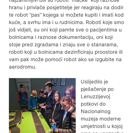
hranu i privlače posjetitelje jer reagiraju na dodir
te robot “pas” kojega si možete kupiti i imati kod
kuće, a svrhu ima i u rudnicima. Roboti koje smo
još vidjeli, su oni koji pamte sve o pacijentima u
bolnicama i raznose dokumentaciju, oni koji
stoje pred zgradama i znaju sve o stanarama,
roboti koji u bolnicama dezinficiraju proostore ili
vam pak može pomoći robot ako se izgubite na
aerodromu.
Uslijedilo je
pješačenje po
Lenuzzijevoj
potkovi do
Nacionalnog
muzeja moderne
umjetnosti u kojoj