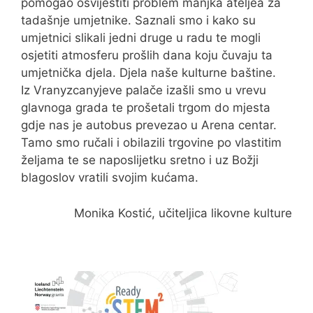
pomogao osvijestiti problem manjka ateljea za
tadašnje umjetnike. Saznali smo i kako su
umjetnici slikali jedni druge u radu te mogli
osjetiti atmosferu prošlih dana koju čuvaju ta
umjetnička djela. Djela naše kulturne baštine.
Iz Vranyzcanyjeve palače izašli smo u vrevu
glavnoga grada te prošetali trgom do mjesta
gdje nas je autobus prevezao u Arena centar.
Tamo smo ručali i obilazili trgovine po vlastitim
željama te se naposlijetku sretno i uz Božji
blagoslov vratili svojim kućama.
Monika Kostić, učiteljica likovne kulture