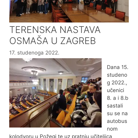
TERENSKA NASTAVA
OSMAŠA U ZAGREB
17. studenoga 2022.
Dana 15.
studeno
g 2022.,
učenici
8. a i 8.b
sastali
su se na
autobus
nom
kolodvoru u Požegi te uz pratnju učiteljica