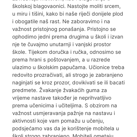
školskoj blagovaonici. Nastojte moliti srcem,
u miru i tišini, kako bi naše riječi donijele plod
i obogatile naš rast. Ne zaboravimo i na
važnost pristojnog ponašanja. Pristojno se
ophodimo jedni prema drugima u školi i izvan
nje te čuvajmo unutarnji i vanjski prostor
škole. Tijekom doručka i ručka, odnosimo se
prema hrani s poštovanjem, a u razrede
ulazimo u školskim papučama. Učionice treba
redovito prozračivati, ali strogo je zabranjeno
naginjati se kroz prozor, dovikivati se ili bacati
predmete. Žvakanje žvakaćih guma za
vrijeme nastave također je neprihvatljivo
prema učenicima i učiteljima. S obzirom na
važnost usmjeravanja pažnje na nastavu i
aktivnosti koje vam pomažu u učenju,
podsjećamo vas da je korištenje mobitela u
školi strogo zabranjeno. Mobiteli ometaju