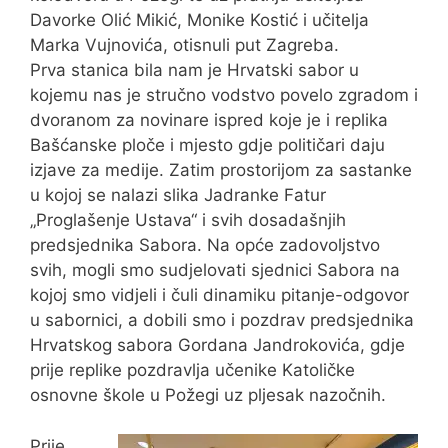
Davorke Olić Mikić, Monike Kostić i učitelja
Marka Vujnovića, otisnuli put Zagreba.
Prva stanica bila nam je Hrvatski sabor u
kojemu nas je stručno vodstvo povelo zgradom i
dvoranom za novinare ispred koje je i replika
Bašćanske ploče i mjesto gdje političari daju
izjave za medije. Zatim prostorijom za sastanke
u kojoj se nalazi slika Jadranke Fatur
„Proglašenje Ustava“ i svih dosadašnjih
predsjednika Sabora. Na opće zadovoljstvo
svih, mogli smo sudjelovati sjednici Sabora na
kojoj smo vidjeli i čuli dinamiku pitanje-odgovor
u sabornici, a dobili smo i pozdrav predsjednika
Hrvatskog sabora Gordana Jandrokovića, gdje
prije replike pozdravlja učenike Katoličke
osnovne škole u Požegi uz pljesak nazočnih.
Prije