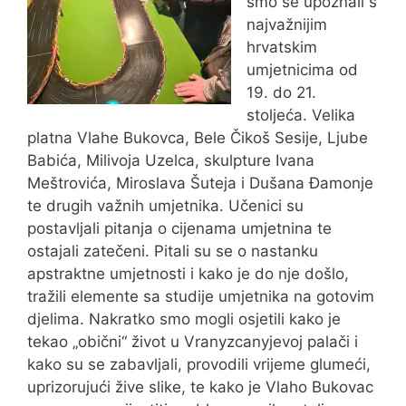
smo se upoznali s
najvažnijim
hrvatskim
umjetnicima od
19. do 21.
stoljeća. Velika
platna Vlahe Bukovca, Bele Čikoš Sesije, Ljube
Babića, Milivoja Uzelca, skulpture Ivana
Meštrovića, Miroslava Šuteja i Dušana Đamonje
te drugih važnih umjetnika. Učenici su
postavljali pitanja o cijenama umjetnina te
ostajali zatečeni. Pitali su se o nastanku
apstraktne umjetnosti i kako je do nje došlo,
tražili elemente sa studije umjetnika na gotovim
djelima. Nakratko smo mogli osjetili kako je
tekao „obični“ život u Vranyzcanyjevoj palači i
kako su se zabavljali, provodili vrijeme glumeći,
uprizorujući žive slike, te kako je Vlaho Bukovac