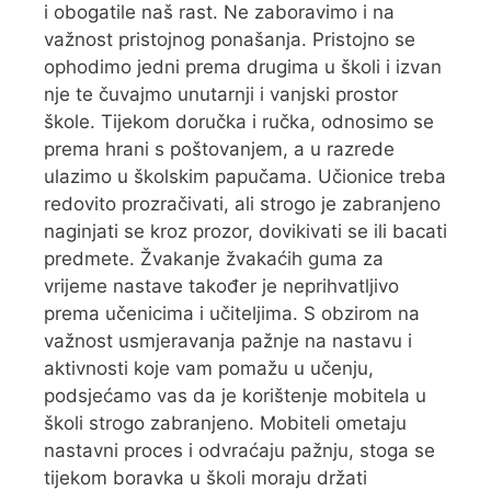
i obogatile naš rast. Ne zaboravimo i na
važnost pristojnog ponašanja. Pristojno se
ophodimo jedni prema drugima u školi i izvan
nje te čuvajmo unutarnji i vanjski prostor
škole. Tijekom doručka i ručka, odnosimo se
prema hrani s poštovanjem, a u razrede
ulazimo u školskim papučama. Učionice treba
redovito prozračivati, ali strogo je zabranjeno
naginjati se kroz prozor, dovikivati se ili bacati
predmete. Žvakanje žvakaćih guma za
vrijeme nastave također je neprihvatljivo
prema učenicima i učiteljima. S obzirom na
važnost usmjeravanja pažnje na nastavu i
aktivnosti koje vam pomažu u učenju,
podsjećamo vas da je korištenje mobitela u
školi strogo zabranjeno. Mobiteli ometaju
nastavni proces i odvraćaju pažnju, stoga se
tijekom boravka u školi moraju držati