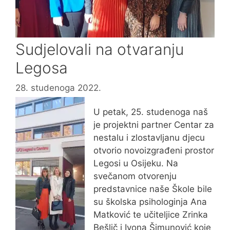
Sudjelovali na otvaranju
Legosa
28. studenoga 2022.
U petak, 25. studenoga naš
je projektni partner Centar za
nestalu i zlostavljanu djecu
otvorio novoizgrađeni prostor
Legosi u Osijeku. Na
svečanom otvorenju
predstavnice naše Škole bile
su školska psihologinja Ana
Matković te učiteljice Zrinka
Bešlič i Ivona Šimunović koje