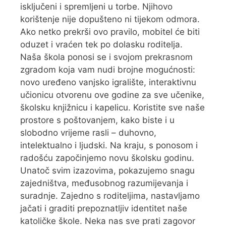
isključeni i spremljeni u torbe. Njihovo
korištenje nije dopušteno ni tijekom odmora.
Ako netko prekrši ovo pravilo, mobitel će biti
oduzet i vraćen tek po dolasku roditelja.
Naša škola ponosi se i svojom prekrasnom
zgradom koja vam nudi brojne mogućnosti:
novo uređeno vanjsko igralište, interaktivnu
učionicu otvorenu ove godine za sve učenike,
školsku knjižnicu i kapelicu. Koristite sve naše
prostore s poštovanjem, kako biste i u
slobodno vrijeme rasli – duhovno,
intelektualno i ljudski. Na kraju, s ponosom i
radošću započinjemo novu školsku godinu.
Unatoč svim izazovima, pokazujemo snagu
zajedništva, međusobnog razumijevanja i
suradnje. Zajedno s roditeljima, nastavljamo
jačati i graditi prepoznatljiv identitet naše
katoličke škole. Neka nas sve prati zagovor