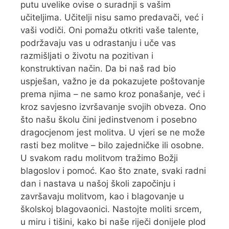
putu uvelike ovise o suradnji s vašim
učiteljima. Učitelji nisu samo predavači, već i
vaši vodiči. Oni pomažu otkriti vaše talente,
podržavaju vas u odrastanju i uče vas
razmišljati o životu na pozitivan i
konstruktivan način. Da bi naš rad bio
uspješan, važno je da pokazujete poštovanje
prema njima – ne samo kroz ponašanje, već i
kroz savjesno izvršavanje svojih obveza. Ono
što našu školu čini jedinstvenom i posebno
dragocjenom jest molitva. U vjeri se ne može
rasti bez molitve – bilo zajedničke ili osobne.
U svakom radu molitvom tražimo Božji
blagoslov i pomoć. Kao što znate, svaki radni
dan i nastava u našoj školi započinju i
završavaju molitvom, kao i blagovanje u
školskoj blagovaonici. Nastojte moliti srcem,
u miru i tišini, kako bi naše riječi donijele plod