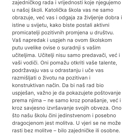
zajedničkog rada i vrijednosti koje njegujemo
u našoj školi. Katolička škola vas ne samo
obrazuje, već vas i odgaja za življenje dobra i
istine u svijetu, kako biste postali aktivni
promicatelji pozitivnih promjena u društvu.
Vaš napredak i uspjeh na ovom školskom
putu uvelike ovise o suradnji s vašim
učiteljima. Učitelji nisu samo predavači, već i
vaši vodiči. Oni pomažu otkriti vaše talente,
podržavaju vas u odrastanju i uče vas
razmišljati o životu na pozitivan i
konstruktivan način. Da bi naš rad bio
uspješan, važno je da pokazujete poštovanje
prema njima – ne samo kroz ponašanje, već i
kroz savjesno izvršavanje svojih obveza. Ono
što našu školu čini jedinstvenom i posebno
dragocjenom jest molitva. U vjeri se ne može
rasti bez molitve – bilo zajedničke ili osobne.