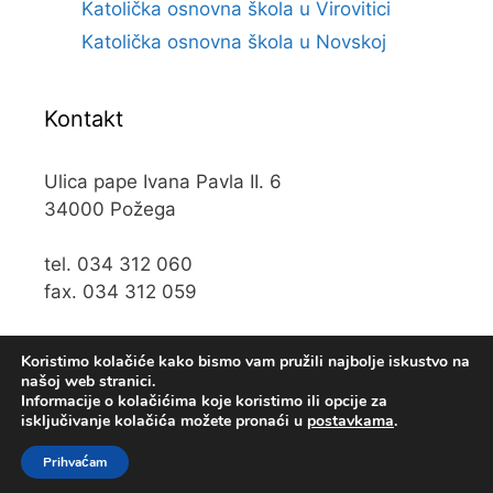
Katolička osnovna škola u Virovitici
Katolička osnovna škola u Novskoj
Kontakt
Ulica pape Ivana Pavla II. 6
34000 Požega
tel. 034 312 060
fax. 034 312 059
e-mail:
kos@kospz.hr
Koristimo kolačiće kako bismo vam pružili najbolje iskustvo na
našoj web stranici.
Informacije o kolačićima koje koristimo ili opcije za
isključivanje kolačića možete pronaći u
postavkama
.
© 2019 Katolička osnova škola u Požegi • Web usluge
KUHADA
Prihvaćam