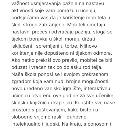
važnost usmjeravanja pažnje na nastavu i
aktivnosti koje vam pomažu u učenju,
podsjećamo vas da je korištenje mobitela u
školi strogo zabranjeno. Mobiteli ometaju
nastavni proces i odvraćaju pažnju, stoga se
tijekom boravka u školi moraju držati
isključeni i spremljeni u torbe. Njihovo
korištenje nije dopušteno ni tijekom odmora.
Ako netko prekrši ovo pravilo, mobitel će biti
oduzet i vraćen tek po dolasku roditelja.
Naša škola ponosi se i svojom prekrasnom
zgradom koja vam nudi brojne mogućnosti:
novo uređeno vanjsko igralište, interaktivnu
učionicu otvorenu ove godine za sve učenike,
školsku knjižnicu i kapelicu. Koristite sve naše
prostore s poštovanjem, kako biste i u
slobodno vrijeme rasli – duhovno,
intelektualno i ljudski. Na kraju, s ponosom i