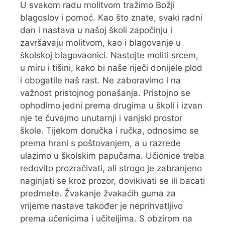
U svakom radu molitvom tražimo Božji
blagoslov i pomoć. Kao što znate, svaki radni
dan i nastava u našoj školi započinju i
završavaju molitvom, kao i blagovanje u
školskoj blagovaonici. Nastojte moliti srcem,
u miru i tišini, kako bi naše riječi donijele plod
i obogatile naš rast. Ne zaboravimo i na
važnost pristojnog ponašanja. Pristojno se
ophodimo jedni prema drugima u školi i izvan
nje te čuvajmo unutarnji i vanjski prostor
škole. Tijekom doručka i ručka, odnosimo se
prema hrani s poštovanjem, a u razrede
ulazimo u školskim papučama. Učionice treba
redovito prozračivati, ali strogo je zabranjeno
naginjati se kroz prozor, dovikivati se ili bacati
predmete. Žvakanje žvakaćih guma za
vrijeme nastave također je neprihvatljivo
prema učenicima i učiteljima. S obzirom na