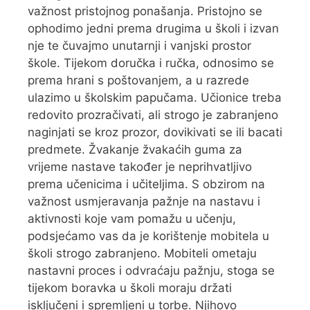
važnost pristojnog ponašanja. Pristojno se
ophodimo jedni prema drugima u školi i izvan
nje te čuvajmo unutarnji i vanjski prostor
škole. Tijekom doručka i ručka, odnosimo se
prema hrani s poštovanjem, a u razrede
ulazimo u školskim papučama. Učionice treba
redovito prozračivati, ali strogo je zabranjeno
naginjati se kroz prozor, dovikivati se ili bacati
predmete. Žvakanje žvakaćih guma za
vrijeme nastave također je neprihvatljivo
prema učenicima i učiteljima. S obzirom na
važnost usmjeravanja pažnje na nastavu i
aktivnosti koje vam pomažu u učenju,
podsjećamo vas da je korištenje mobitela u
školi strogo zabranjeno. Mobiteli ometaju
nastavni proces i odvraćaju pažnju, stoga se
tijekom boravka u školi moraju držati
isključeni i spremljeni u torbe. Njihovo