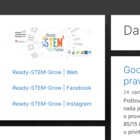
Da
God
Ready-STEM-Grow | Web
pra
Ready-STEM-Grow | Facebook
24. sije
Poštov
Ready-STEM-Grow | Instagram
naša j
o prov
85/15 
u privi