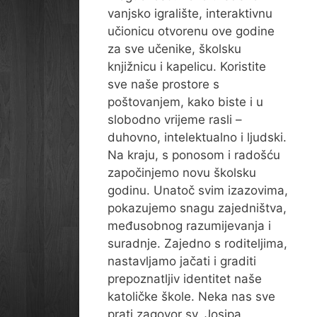
vanjsko igralište, interaktivnu
učionicu otvorenu ove godine
za sve učenike, školsku
knjižnicu i kapelicu. Koristite
sve naše prostore s
poštovanjem, kako biste i u
slobodno vrijeme rasli –
duhovno, intelektualno i ljudski.
Na kraju, s ponosom i radošću
započinjemo novu školsku
godinu. Unatoč svim izazovima,
pokazujemo snagu zajedništva,
međusobnog razumijevanja i
suradnje. Zajedno s roditeljima,
nastavljamo jačati i graditi
prepoznatljiv identitet naše
katoličke škole. Neka nas sve
prati zagovor sv. Josipa,