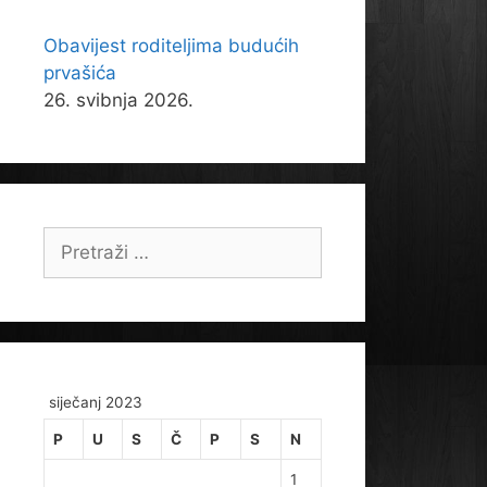
Obavijest roditeljima budućih
prvašića
26. svibnja 2026.
Pretraži:
siječanj 2023
P
U
S
Č
P
S
N
1