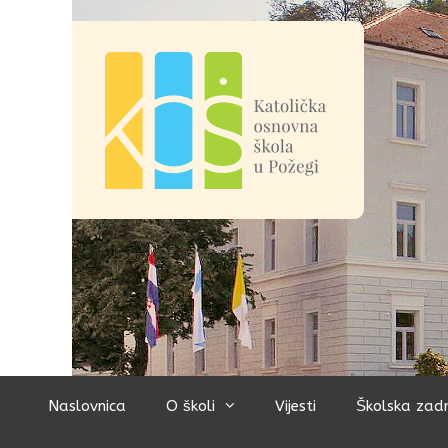
Preskoči
na
sadržaj
Naslovnica
O školi
Vijesti
Školska zad