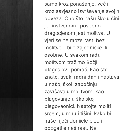
samo kroz ponašanje, već i
kroz savjesno izvršavanje svojih
obveza. Ono što našu školu čini
jedinstvenom i posebno
dragocjenom jest molitva. U
vjeri se ne može rasti bez
molitve – bilo zajedničke ili
osobne. U svakom radu
molitvom tražimo Božji
blagoslov i pomoć. Kao što
znate, svaki radni dan i nastava
u našoj školi započinju i
završavaju molitvom, kao i
blagovanje u školskoj
blagovaonici. Nastojte moliti
srcem, u miru i tišini, kako bi
naše riječi donijele plod i
obogatile naš rast. Ne