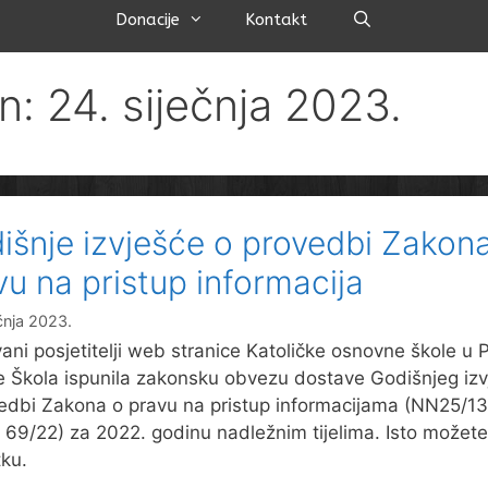
Pretraži
Donacije
Kontakt
n: 24. siječnja 2023.
išnje izvješće o provedbi Zakon
vu na pristup informacija
čnja 2023.
ani posjetitelji web stranice Katoličke osnovne škole u 
e Škola ispunila zakonsku obvezu dostave Godišnjeg iz
edbi Zakona o pravu na pristup informacijama (NN25/13
i 69/22) za 2022. godinu nadležnim tijelima. Isto možete 
tku.