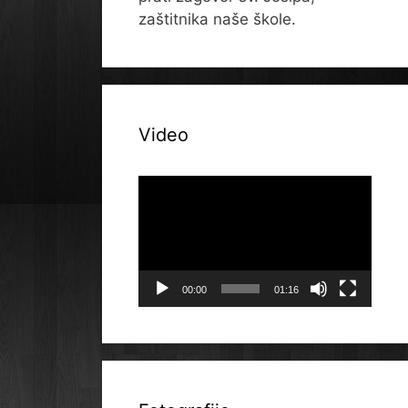
zaštitnika naše škole.
Video
Reproduktor
videozapisa
00:00
01:16