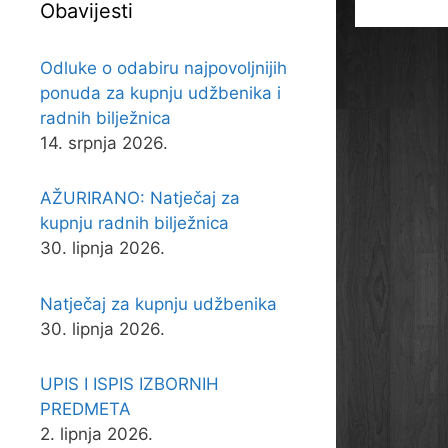
Obavijesti
Odluke o odabiru najpovoljnijih
ponuda za kupnju udžbenika i
radnih bilježnica
14. srpnja 2026.
AŽURIRANO: Natječaj za
kupnju radnih bilježnica
30. lipnja 2026.
Natječaj za kupnju udžbenika
30. lipnja 2026.
UPIS I ISPIS IZBORNIH
PREDMETA
2. lipnja 2026.