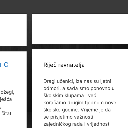
a o
Riječ ravnatelja
Dragi učenici, iza nas su ljetni
odmori, a sada smo ponovno u
Požegi,
školskim klupama i već
vješća
koračamo drugim tjednom nove
,
školske godine. Vrijeme je da
čitati
se prisjetimo važnosti
zajedničkog rada i vrijednosti