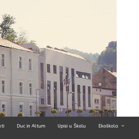
kti
Duc in Altum
Upisi u Školu
Ekoškola