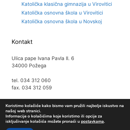
Katolička klasična gimnazija u Virovitici
Katolička osnovna škola u Virovitici
Katolička osnovna škola u Novskoj
Kontakt
Ulica pape Ivana Pavla II. 6
34000 Požega
tel. 034 312 060
fax. 034 312 059
e-mail:
kos@kospz.hr
Koristimo kolačiće kako bismo vam pružili najbolje iskustvo na
našoj web stranici.
Informacije o kolačićima koje koristimo ili opcije za
isključivanje kolačića možete pronaći u
postavkama
.
© 2019 Katolička osnova škola u Požegi • Web usluge