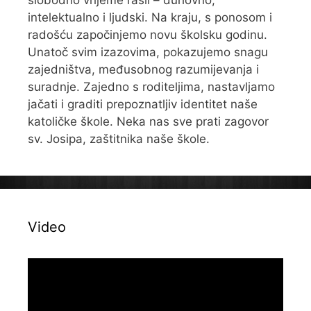
slobodno vrijeme rasli – duhovno,
intelektualno i ljudski. Na kraju, s ponosom i
radošću započinjemo novu školsku godinu.
Unatoč svim izazovima, pokazujemo snagu
zajedništva, međusobnog razumijevanja i
suradnje. Zajedno s roditeljima, nastavljamo
jačati i graditi prepoznatljiv identitet naše
katoličke škole. Neka nas sve prati zagovor
sv. Josipa, zaštitnika naše škole.
Video
Reproduktor
videozapisa