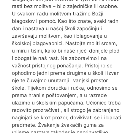
rasti bez molitve – bilo zajedničke ili osobne.
U svakom radu molitvom tražimo Božji
blagoslov i pomoć. Kao što znate, svaki radni
dan i nastava u našoj školi započinju i
završavaju molitvom, kao i blagovanje u
školskoj blagovaonici. Nastojte moliti srcem,
u miru i tišini, kako bi naše riječi donijele plod
i obogatile naš rast. Ne zaboravimo i na
važnost pristojnog ponašanja. Pristojno se
ophodimo jedni prema drugima u školi i izvan
nje te čuvajmo unutarnji i vanjski prostor
škole. Tijekom doručka i ručka, odnosimo se
prema hrani s poštovanjem, a u razrede
ulazimo u školskim papučama. Učionice treba
redovito prozračivati, ali strogo je zabranjeno
naginjati se kroz prozor, dovikivati se ili bacati
predmete. Žvakanje žvakaćih guma za
vrijeme nastave također je neprihvatljivo