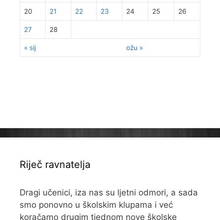
20
21
22
23
24
25
26
27
28
« sij
ožu »
Riječ ravnatelja
Dragi učenici, iza nas su ljetni odmori, a sada
smo ponovno u školskim klupama i već
koračamo drugim tjednom nove školske