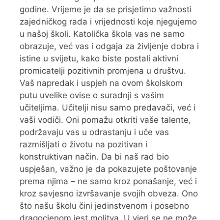
godine. Vrijeme je da se prisjetimo važnosti
zajedničkog rada i vrijednosti koje njegujemo
u našoj školi. Katolička škola vas ne samo
obrazuje, već vas i odgaja za življenje dobra i
istine u svijetu, kako biste postali aktivni
promicatelji pozitivnih promjena u društvu.
Vaš napredak i uspjeh na ovom školskom
putu uvelike ovise o suradnji s vašim
učiteljima. Učitelji nisu samo predavači, već i
vaši vodiči. Oni pomažu otkriti vaše talente,
podržavaju vas u odrastanju i uče vas
razmišljati o životu na pozitivan i
konstruktivan način. Da bi naš rad bio
uspješan, važno je da pokazujete poštovanje
prema njima – ne samo kroz ponašanje, već i
kroz savjesno izvršavanje svojih obveza. Ono
što našu školu čini jedinstvenom i posebno
dragocjenom jest molitva. U vjeri se ne može