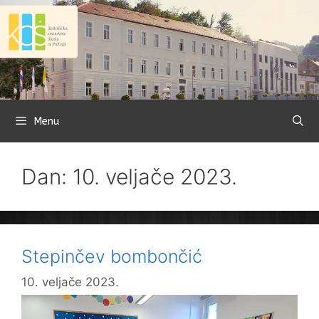
Preskoči
na
sadržaj
Menu
Dan: 10. veljače 2023.
Stepinčev bombončić
10. veljače 2023.