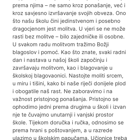
prema njima – ne samo kroz ponašanje, već i
kroz savjesno izvršavanje svojih obveza. Ono
što našu školu čini jedinstvenom i posebno
dragocjenom jest molitva. U vjeri se ne može
rasti bez molitve – bilo zajedničke ili osobne.
U svakom radu molitvom tražimo Božji
blagoslov i pomoć. Kao što znate, svaki radni
dan i nastava u našoj školi započinju i
završavaju molitvom, kao i blagovanje u
školskoj blagovaonici. Nastojte moliti srcem,
u miru i tišini, kako bi naše riječi donijele plod
i obogatile naš rast. Ne zaboravimo i na
važnost pristojnog ponašanja. Pristojno se
ophodimo jedni prema drugima u školi i izvan
nje te čuvajmo unutarnji i vanjski prostor
škole. Tijekom doručka i ručka, odnosimo se
prema hrani s poštovanjem, a u razrede
ulazimo u školskim papučama. Učionice treba