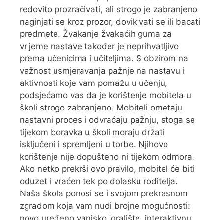
redovito prozračivati, ali strogo je zabranjeno
naginjati se kroz prozor, dovikivati se ili bacati
predmete. Žvakanje žvakaćih guma za
vrijeme nastave također je neprihvatljivo
prema učenicima i učiteljima. S obzirom na
važnost usmjeravanja pažnje na nastavu i
aktivnosti koje vam pomažu u učenju,
podsjećamo vas da je korištenje mobitela u
školi strogo zabranjeno. Mobiteli ometaju
nastavni proces i odvraćaju pažnju, stoga se
tijekom boravka u školi moraju držati
isključeni i spremljeni u torbe. Njihovo
korištenje nije dopušteno ni tijekom odmora.
Ako netko prekrši ovo pravilo, mobitel će biti
oduzet i vraćen tek po dolasku roditelja.
Naša škola ponosi se i svojom prekrasnom
zgradom koja vam nudi brojne mogućnosti:
novo uređeno vanjsko igralište, interaktivnu