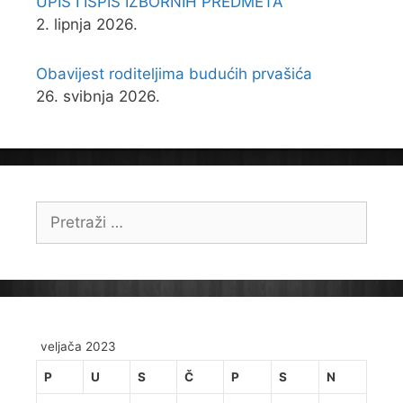
UPIS I ISPIS IZBORNIH PREDMETA
2. lipnja 2026.
Obavijest roditeljima budućih prvašića
26. svibnja 2026.
Pretraži:
veljača 2023
P
U
S
Č
P
S
N