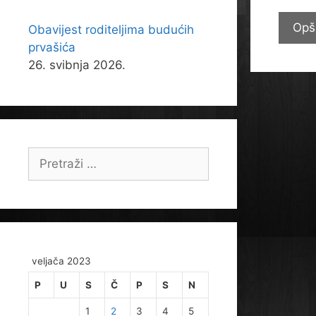
Opš
Obavijest roditeljima budućih
prvašića
26. svibnja 2026.
Pretraži:
veljača 2023
P
U
S
Č
P
S
N
1
2
3
4
5