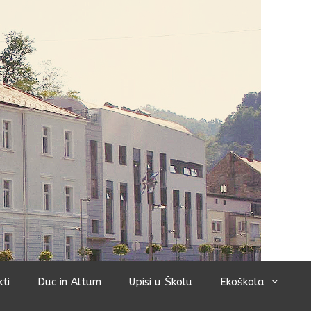
kti
Duc in Altum
Upisi u Školu
Ekoškola