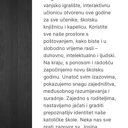
vanjsko igralište, interaktivnu
učionicu otvorenu ove godine
za sve učenike, školsku
knjižnicu i kapelicu. Koristite
sve naše prostore s
poštovanjem, kako biste i u
slobodno vrijeme rasli –
duhovno, intelektualno i ljudski.
Na kraju, s ponosom i radošću
započinjemo novu školsku
godinu. Unatoč svim izazovima,
pokazujemo snagu zajedništva,
međusobnog razumijevanja i
suradnje. Zajedno s roditeljima,
nastavljamo jačati i graditi
prepoznatljiv identitet naše
katoličke škole. Neka nas sve
prati zagovor sv. Josipa,