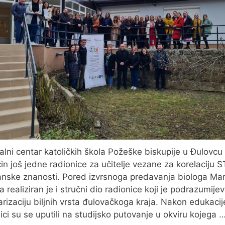
alni centar katoličkih škola Požeške biskupije u Đulovcu 
n još jedne radionice za učitelje vezane za korelaciju 
anske znanosti. Pored izvrsnoga predavanja biologa Ma
 realiziran je i stručni dio radionice koji je podrazumije
arizaciju biljnih vrsta đulovačkoga kraja. Nakon edukacij
ici su se uputili na studijsko putovanje u okviru kojega 