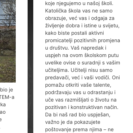
koje njegujemo u našoj školi.
Katolička škola vas ne samo
obrazuje, već vas i odgaja za
življenje dobra i istine u svijetu,
kako biste postali aktivni
promicatelji pozitivnih promjena
u društvu. Vaš napredak i
uspjeh na ovom školskom putu
uvelike ovise o suradnji s vašim
učiteljima. Učitelji nisu samo
predavači, već i vaši vodiči. Oni
pomažu otkriti vaše talente,
bio je
podržavaju vas u odrastanju i
STEM-a
uče vas razmišljati o životu na
rka
pozitivan i konstruktivan način.
vao
Da bi naš rad bio uspješan,
e
važno je da pokazujete
…
poštovanje prema njima – ne