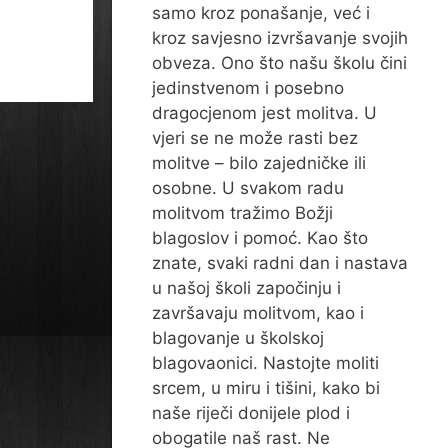
samo kroz ponašanje, već i
kroz savjesno izvršavanje svojih
obveza. Ono što našu školu čini
jedinstvenom i posebno
dragocjenom jest molitva. U
vjeri se ne može rasti bez
molitve – bilo zajedničke ili
osobne. U svakom radu
molitvom tražimo Božji
blagoslov i pomoć. Kao što
znate, svaki radni dan i nastava
u našoj školi započinju i
završavaju molitvom, kao i
blagovanje u školskoj
blagovaonici. Nastojte moliti
srcem, u miru i tišini, kako bi
naše riječi donijele plod i
obogatile naš rast. Ne