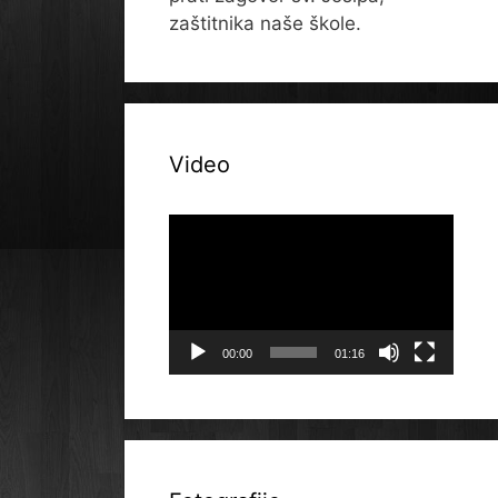
zaštitnika naše škole.
Video
Reproduktor
videozapisa
00:00
01:16