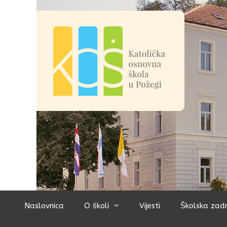
Preskoči
na
sadržaj
Naslovnica
O školi
Vijesti
Školska zad