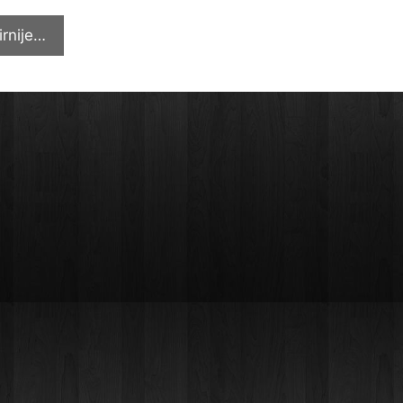
Realizirano
irnije…
studijsko
putovanje
učitelja
u
okviru
projekta
”Ready-
STEM-
Grow”