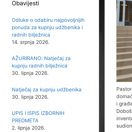
Obavijesti
Odluke o odabiru najpovoljnijih
ponuda za kupnju udžbenika i
radnih bilježnica
14. srpnja 2026.
AŽURIRANO: Natječaj za
kupnju radnih bilježnica
30. lipnja 2026.
Pastor
Natječaj za kupnju udžbenika
domaći
30. lipnja 2026.
i građ
Doboša
UPIS I ISPIS IZBORNIH
invent
PREDMETA
sudion
2. lipnja 2026.