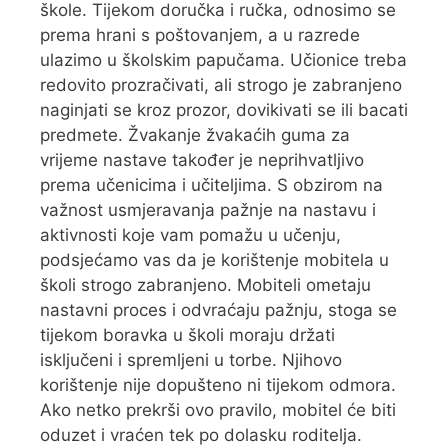
škole. Tijekom doručka i ručka, odnosimo se
prema hrani s poštovanjem, a u razrede
ulazimo u školskim papučama. Učionice treba
redovito prozračivati, ali strogo je zabranjeno
naginjati se kroz prozor, dovikivati se ili bacati
predmete. Žvakanje žvakaćih guma za
vrijeme nastave također je neprihvatljivo
prema učenicima i učiteljima. S obzirom na
važnost usmjeravanja pažnje na nastavu i
aktivnosti koje vam pomažu u učenju,
podsjećamo vas da je korištenje mobitela u
školi strogo zabranjeno. Mobiteli ometaju
nastavni proces i odvraćaju pažnju, stoga se
tijekom boravka u školi moraju držati
isključeni i spremljeni u torbe. Njihovo
korištenje nije dopušteno ni tijekom odmora.
Ako netko prekrši ovo pravilo, mobitel će biti
oduzet i vraćen tek po dolasku roditelja.