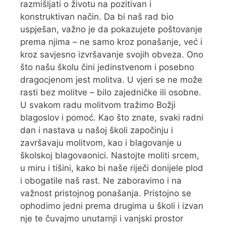
razmišljati o životu na pozitivan i
konstruktivan način. Da bi naš rad bio
uspješan, važno je da pokazujete poštovanje
prema njima – ne samo kroz ponašanje, već i
kroz savjesno izvršavanje svojih obveza. Ono
što našu školu čini jedinstvenom i posebno
dragocjenom jest molitva. U vjeri se ne može
rasti bez molitve – bilo zajedničke ili osobne.
U svakom radu molitvom tražimo Božji
blagoslov i pomoć. Kao što znate, svaki radni
dan i nastava u našoj školi započinju i
završavaju molitvom, kao i blagovanje u
školskoj blagovaonici. Nastojte moliti srcem,
u miru i tišini, kako bi naše riječi donijele plod
i obogatile naš rast. Ne zaboravimo i na
važnost pristojnog ponašanja. Pristojno se
ophodimo jedni prema drugima u školi i izvan
nje te čuvajmo unutarnji i vanjski prostor