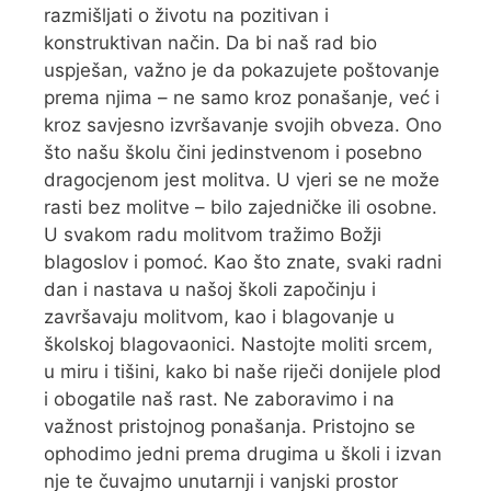
razmišljati o životu na pozitivan i
konstruktivan način. Da bi naš rad bio
uspješan, važno je da pokazujete poštovanje
prema njima – ne samo kroz ponašanje, već i
kroz savjesno izvršavanje svojih obveza. Ono
što našu školu čini jedinstvenom i posebno
dragocjenom jest molitva. U vjeri se ne može
rasti bez molitve – bilo zajedničke ili osobne.
U svakom radu molitvom tražimo Božji
blagoslov i pomoć. Kao što znate, svaki radni
dan i nastava u našoj školi započinju i
završavaju molitvom, kao i blagovanje u
školskoj blagovaonici. Nastojte moliti srcem,
u miru i tišini, kako bi naše riječi donijele plod
i obogatile naš rast. Ne zaboravimo i na
važnost pristojnog ponašanja. Pristojno se
ophodimo jedni prema drugima u školi i izvan
nje te čuvajmo unutarnji i vanjski prostor