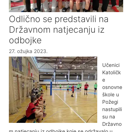
Odlično se predstavili na
Državnom natjecanju iz
odbojke
27. ožujka 2023.
Učenici
Katoličk
e
osnovne
škole u
Požegi
nastupili
su na
Državno
m natjecanju iz odbojke koje se održavalo u