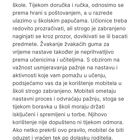
škole. Tijekom doručka i ručka, odnosimo se
prema hrani s poštovanjem, a u razrede
ulazimo u školskim papučama. Učionice treba
redovito prozračivati, ali strogo je zabranjeno
naginjati se kroz prozor, dovikivati se ili bacati
predmete. Žvakanje žvakaćih guma za
vrijeme nastave također je neprihvatljivo
prema učenicima i učiteljima. S obzirom na
važnost usmjeravanja pažnje na nastavu i
aktivnosti koje vam pomažu u učenju,
podsjećamo vas da je korištenje mobitela u
školi strogo zabranjeno. Mobiteli ometaju
nastavni proces i odvraćaju pažnju, stoga se
tijekom boravka u školi moraju držati
isključeni i spremljeni u torbe. Njihovo
korištenje nije dopušteno ni tijekom odmora.
Ako netko prekrši ovo pravilo, mobitel će biti
oduzet i vraćen tek po dolasku roditelja.