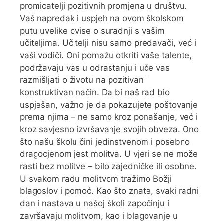
promicatelji pozitivnih promjena u društvu.
Vaš napredak i uspjeh na ovom školskom
putu uvelike ovise o suradnji s vašim
učiteljima. Učitelji nisu samo predavači, već i
vaši vodiči. Oni pomažu otkriti vaše talente,
podržavaju vas u odrastanju i uče vas
razmišljati o životu na pozitivan i
konstruktivan način. Da bi naš rad bio
uspješan, važno je da pokazujete poštovanje
prema njima – ne samo kroz ponašanje, već i
kroz savjesno izvršavanje svojih obveza. Ono
što našu školu čini jedinstvenom i posebno
dragocjenom jest molitva. U vjeri se ne može
rasti bez molitve – bilo zajedničke ili osobne.
U svakom radu molitvom tražimo Božji
blagoslov i pomoć. Kao što znate, svaki radni
dan i nastava u našoj školi započinju i
završavaju molitvom, kao i blagovanje u