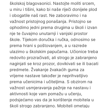
školskoj blagovaonici. Nastojte moliti srcem,
u miru i tišini, kako bi naše riječi donijele plod
i obogatile naš rast. Ne zaboravimo i na
važnost pristojnog ponašanja. Pristojno se
ophodimo jedni prema drugima u školi i izvan
nje te čuvajmo unutarnji i vanjski prostor
škole. Tijekom doručka i ručka, odnosimo se
prema hrani s poštovanjem, a u razrede
ulazimo u školskim papučama. Učionice treba
redovito prozračivati, ali strogo je zabranjeno
naginjati se kroz prozor, dovikivati se ili bacati
predmete. Žvakanje žvakaćih guma za
vrijeme nastave također je neprihvatljivo
prema učenicima i učiteljima. S obzirom na
važnost usmjeravanja pažnje na nastavu i
aktivnosti koje vam pomažu u učenju,
podsjećamo vas da je korištenje mobitela u
školi strogo zabranjeno. Mobiteli ometaju