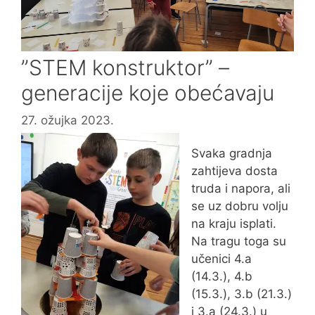
”STEM konstruktor” –
generacije koje obećavaju
27. ožujka 2023.
Svaka gradnja
zahtijeva dosta
truda i napora, ali
se uz dobru volju
na kraju isplati.
Na tragu toga su
učenici 4.a
(14.3.), 4.b
(15.3.), 3.b (21.3.)
i 3.a (24.3.) u