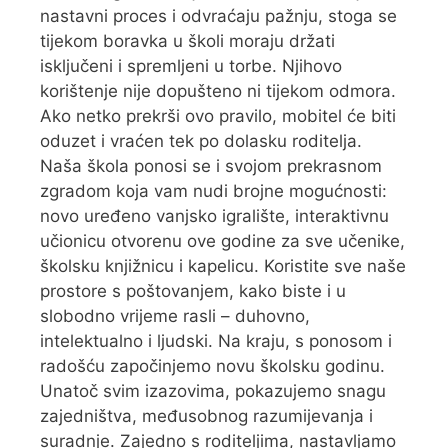
nastavni proces i odvraćaju pažnju, stoga se
tijekom boravka u školi moraju držati
isključeni i spremljeni u torbe. Njihovo
korištenje nije dopušteno ni tijekom odmora.
Ako netko prekrši ovo pravilo, mobitel će biti
oduzet i vraćen tek po dolasku roditelja.
Naša škola ponosi se i svojom prekrasnom
zgradom koja vam nudi brojne mogućnosti:
novo uređeno vanjsko igralište, interaktivnu
učionicu otvorenu ove godine za sve učenike,
školsku knjižnicu i kapelicu. Koristite sve naše
prostore s poštovanjem, kako biste i u
slobodno vrijeme rasli – duhovno,
intelektualno i ljudski. Na kraju, s ponosom i
radošću započinjemo novu školsku godinu.
Unatoč svim izazovima, pokazujemo snagu
zajedništva, međusobnog razumijevanja i
suradnje. Zajedno s roditeljima, nastavljamo