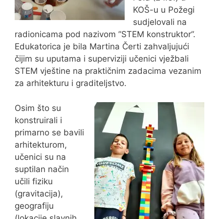
KOŠ-u u Požegi
sudjelovali na
radionicama pod nazivom ”STEM konstruktor”.
Edukatorica je bila Martina Čerti zahvaljujući
čijim su uputama i superviziji učenici vježbali
STEM vještine na praktičnim zadacima vezanim
za arhitekturu i graditeljstvo.
Osim što su
konstruirali i
primarno se bavili
arhitekturom,
učenici su na
suptilan način
učili fiziku
(gravitacija),
geografiju
(lokacije slavnih