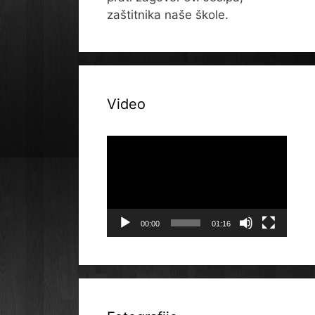
zaštitnika naše škole.
Video
Reproduktor
videozapisa
00:00
01:16