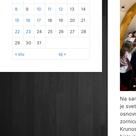
8
9
10
11
12
13
14
15
16
17
18
19
20
21
22
23
24
25
26
27
28
29
30
31
« stu
sij »
Na sam
je sve
osnovn
zornic
Krunos