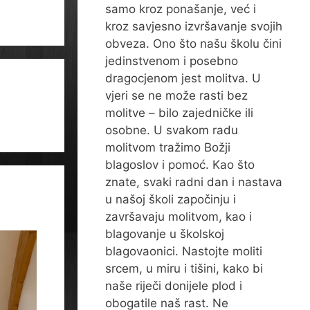
samo kroz ponašanje, već i
kroz savjesno izvršavanje svojih
obveza. Ono što našu školu čini
jedinstvenom i posebno
dragocjenom jest molitva. U
vjeri se ne može rasti bez
molitve – bilo zajedničke ili
osobne. U svakom radu
molitvom tražimo Božji
blagoslov i pomoć. Kao što
znate, svaki radni dan i nastava
u našoj školi započinju i
završavaju molitvom, kao i
blagovanje u školskoj
blagovaonici. Nastojte moliti
srcem, u miru i tišini, kako bi
naše riječi donijele plod i
obogatile naš rast. Ne