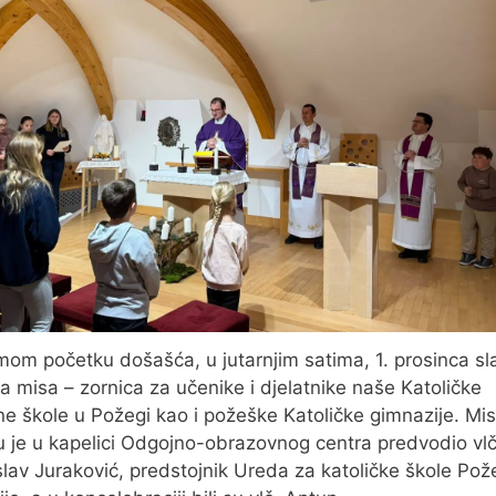
om početku došašća, u jutarnjim satima, 1. prosinca sl
ta misa – zornica za učenike i djelatnike naše Katoličke
e škole u Požegi kao i požeške Katoličke gimnazije. Mi
u je u kapelici Odgojno-obrazovnog centra predvodio vlč
lav Juraković, predstojnik Ureda za katoličke škole Po