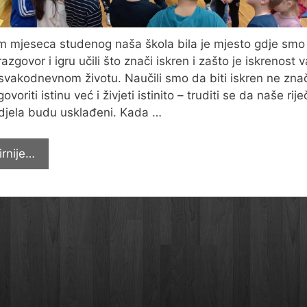
m mjeseca studenog naša škola bila je mjesto gdje smo
razgovor i igru učili što znači iskren i zašto je iskrenost 
i svakodnevnom životu. Naučili smo da biti iskren ne zna
voriti istinu već i živjeti istinito – truditi se da naše riječ
i djela budu usklađeni. Kada …
Vrlina
irnije…
u
studenom
–
ISKRENOST