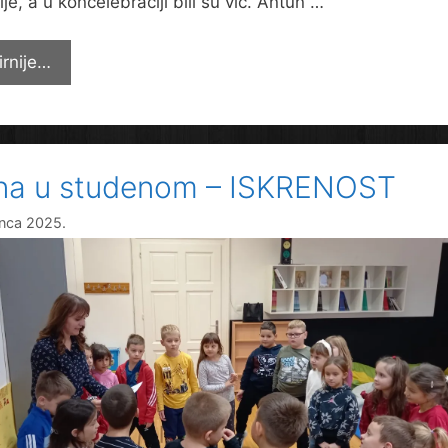
je, a u koncelebraciji bili su vlč. Antun …
Zornicom
irnije…
započeli
vrijeme
došašća
ina u studenom – ISKRENOST
inca 2025.