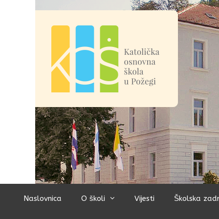
Preskoči
na
sadržaj
Naslovnica
O školi
Vijesti
Školska zad