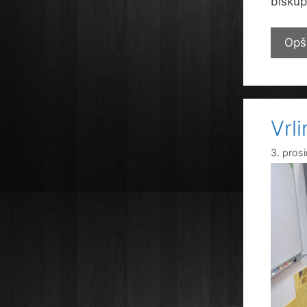
biskupi
Opš
Vrl
3. pros