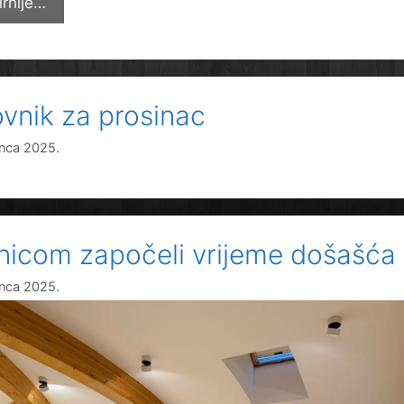
Promocija
irnije…
knjige
Pravi
smisao
Božića
ovnik za prosinac
inca 2025.
nicom započeli vrijeme došašća
inca 2025.