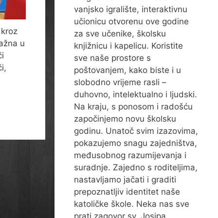
vanjsko igralište, interaktivnu
učionicu otvorenu ove godine
 kroz
za sve učenike, školsku
važna u
knjižnicu i kapelicu. Koristite
či
sve naše prostore s
i,
poštovanjem, kako biste i u
slobodno vrijeme rasli –
duhovno, intelektualno i ljudski.
Na kraju, s ponosom i radošću
započinjemo novu školsku
godinu. Unatoč svim izazovima,
pokazujemo snagu zajedništva,
međusobnog razumijevanja i
suradnje. Zajedno s roditeljima,
nastavljamo jačati i graditi
prepoznatljiv identitet naše
katoličke škole. Neka nas sve
prati zagovor sv. Josipa,