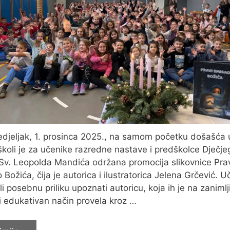
djeljak, 1. prosinca 2025., na samom početku došašća 
školi je za učenike razredne nastave i predškolce Dječje
 Sv. Leopolda Mandića održana promocija slikovnice Pra
 Božića, čija je autorica i ilustratorica Jelena Grčević. U
li posebnu priliku upoznati autoricu, koja ih je na zanimlji
i edukativan način provela kroz …