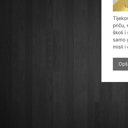
Tijeko
priču, 
školi 
samo go
misli 
Opš