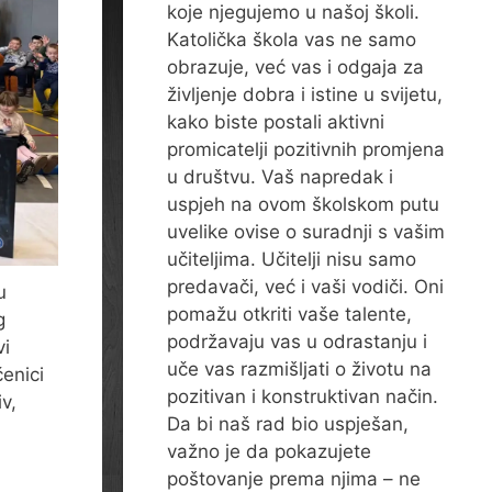
koje njegujemo u našoj školi.
Katolička škola vas ne samo
obrazuje, već vas i odgaja za
življenje dobra i istine u svijetu,
kako biste postali aktivni
promicatelji pozitivnih promjena
u društvu. Vaš napredak i
uspjeh na ovom školskom putu
uvelike ovise o suradnji s vašim
učiteljima. Učitelji nisu samo
predavači, već i vaši vodiči. Oni
u
pomažu otkriti vaše talente,
g
podržavaju vas u odrastanju i
vi
uče vas razmišljati o životu na
čenici
pozitivan i konstruktivan način.
v,
Da bi naš rad bio uspješan,
važno je da pokazujete
poštovanje prema njima – ne