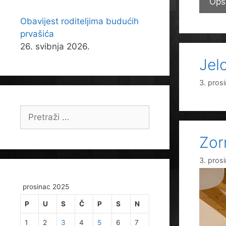
Opš
Obavijest roditeljima budućih
prvašića
26. svibnja 2026.
Jel
3. pros
Pretraži:
Zor
3. pros
prosinac 2025
P
U
S
Č
P
S
N
1
2
3
4
5
6
7