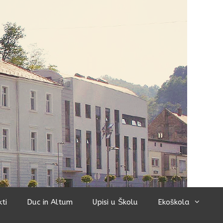
kti
Duc in Altum
Upisi u Školu
Ekoškola