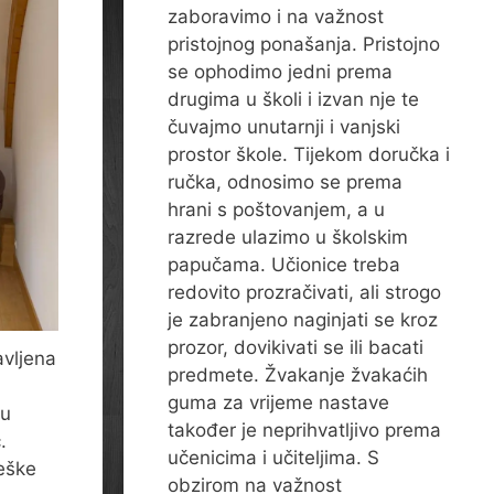
zaboravimo i na važnost
pristojnog ponašanja. Pristojno
se ophodimo jedni prema
drugima u školi i izvan nje te
čuvajmo unutarnji i vanjski
prostor škole. Tijekom doručka i
ručka, odnosimo se prema
hrani s poštovanjem, a u
razrede ulazimo u školskim
papučama. Učionice treba
redovito prozračivati, ali strogo
je zabranjeno naginjati se kroz
prozor, dovikivati se ili bacati
avljena
predmete. Žvakanje žvakaćih
guma za vrijeme nastave
su
također je neprihvatljivo prema
.
učenicima i učiteljima. S
žeške
obzirom na važnost