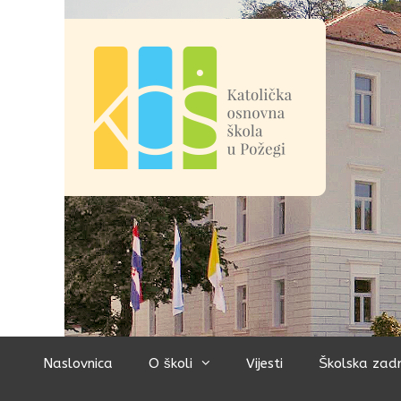
Preskoči
na
sadržaj
Naslovnica
O školi
Vijesti
Školska zad