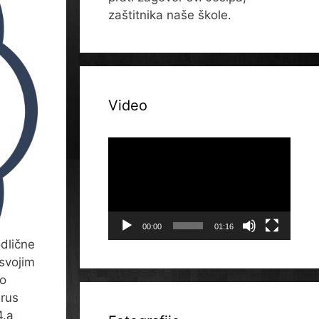
zaštitnika naše škole.
Video
Reproduktor
videozapisa
00:00
01:16
odlične
 svojim
ko
Brus
4.a