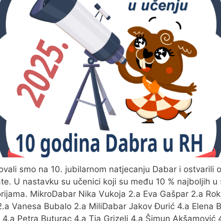
ovali smo na 10. jubilarnom natjecanju Dabar i ostvarili 
ate. U nastavku su učenici koji su među 10 % najboljih u
rijama. MikroDabar Nika Vukoja 2.a Eva Gašpar 2.a Ro
2.a Vanesa Bubalo 2.a MiliDabar Jakov Đurić 4.a Elena 
c 4.a Petra Buturac 4.a Tia Grizelj 4.a Šimun Akšamović 