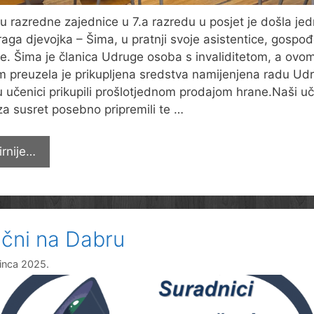
u razredne zajednice u 7.a razredu u posjet je došla je
raga djevojka – Šima, u pratnji svoje asistentice, gospo
e. Šima je članica Udruge osoba s invaliditetom, a ovo
om preuzela je prikupljena sredstva namijenjena radu Ud
u učenici prikupili prošlotjednom prodajom hrane.Naši uč
za susret posebno pripremili te …
Predali
irnije…
pomoć
Udruzi
OSI
ični na Dabru
sinca 2025.