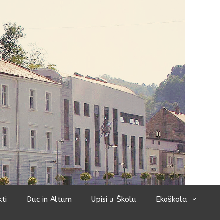
kti
Duc in Altum
Upisi u Školu
Ekoškola