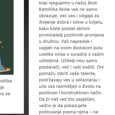
koje njegujemo u našoj školi.
Katolička škola vas ne samo
obrazuje, već vas i odgaja za
življenje dobra i istine u svijetu,
kako biste postali aktivni
promicatelji pozitivnih promjena
u društvu. Vaš napredak i
uspjeh na ovom školskom putu
uvelike ovise o suradnji s vašim
učiteljima. Učitelji nisu samo
predavači, već i vaši vodiči. Oni
pomažu otkriti vaše talente,
podržavaju vas u odrastanju i
oličke
uče vas razmišljati o životu na
ije
pozitivan i konstruktivan način.
mo se
Da bi naš rad bio uspješan,
važno je da pokazujete
poštovanje prema njima – ne