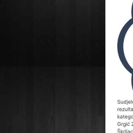
Sudjel
rezult
katego
Grgić 
Škrlja