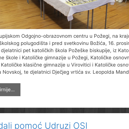
upijskom Odgojno-obrazovnom centru u Požegi, na kraj
školskog polugodišta i pred svetkovinu Božića, 16. prosi
 djelatnici pet katoličkih škola Požeške biskupije, iz Kato
e škole i Katoličke gimnazije u Požegi, Katoličke osnov
i Katoličke klasične gimnazije u Virovitici i Katoličke osn
u Novskoj, te djelatnici Dječjeg vrtića sv. Leopolda Man
Predbožićno
irnije…
čestitanje
djelatnika
odgojno-
obrazovnih
dali pomoć Udruzi OSI
ustanova