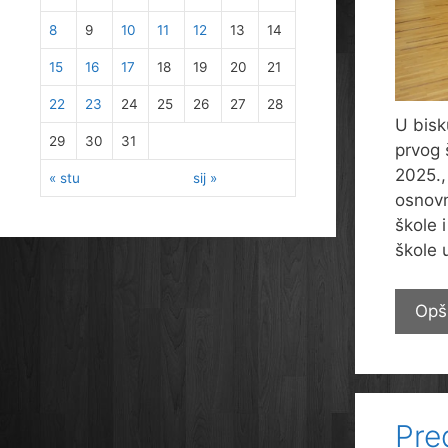
8
9
10
11
12
13
14
15
16
17
18
19
20
21
22
23
24
25
26
27
28
U bisk
29
30
31
prvog 
2025.,
« stu
sij »
osnovn
škole 
škole 
Opš
Pre