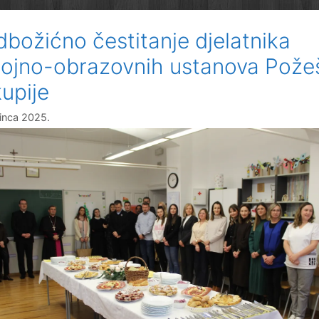
dbožićno čestitanje djelatnika
ojno-obrazovnih ustanova Pože
kupije
sinca 2025.