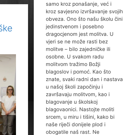
samo kroz ponašanje, već i
kroz savjesno izvršavanje svojih
obveza. Ono što našu školu čini
ške
jedinstvenom i posebno
dragocjenom jest molitva. U
vjeri se ne može rasti bez
molitve – bilo zajedničke ili
osobne. U svakom radu
molitvom tražimo Božji
blagoslov i pomoć. Kao što
znate, svaki radni dan i nastava
u našoj školi započinju i
završavaju molitvom, kao i
blagovanje u školskoj
blagovaonici. Nastojte moliti
srcem, u miru i tišini, kako bi
naše riječi donijele plod i
obogatile naš rast. Ne