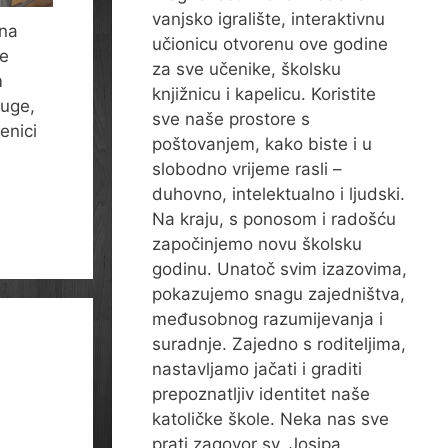
vanjsko igralište, interaktivnu
dna
učionicu otvorenu ove godine
đe
za sve učenike, školsku
m
knjižnicu i kapelicu. Koristite
ruge,
sve naše prostore s
enici
poštovanjem, kako biste i u
slobodno vrijeme rasli –
duhovno, intelektualno i ljudski.
Na kraju, s ponosom i radošću
započinjemo novu školsku
godinu. Unatoč svim izazovima,
pokazujemo snagu zajedništva,
međusobnog razumijevanja i
suradnje. Zajedno s roditeljima,
nastavljamo jačati i graditi
prepoznatljiv identitet naše
katoličke škole. Neka nas sve
prati zagovor sv. Josipa,