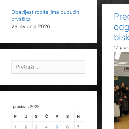
Obavijest roditeljima budućih
Pre
prvašića
odg
26. svibnja 2026.
bis
17. pro
Pretraži:
prosinac 2025
P
U
S
Č
P
S
N
1
2
3
4
5
6
7