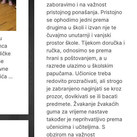
zaboravimo i na važnost
pristojnog ponašanja. Pristojno
se ophodimo jedni prema
drugima u školi i izvan nje te
čuvajmo unutarnji i vanjski
u
prostor škole. Tijekom doručka i
nca
ručka, odnosimo se prema
ličke
hrani s poštovanjem, a u
ne
razrede ulazimo u školskim
ovne
papučama. Učionice treba
dića …
redovito prozračivati, ali strogo
je zabranjeno naginjati se kroz
prozor, dovikivati se ili bacati
predmete. Žvakanje žvakaćih
guma za vrijeme nastave
također je neprihvatljivo prema
učenicima i učiteljima. S
obzirom na važnost