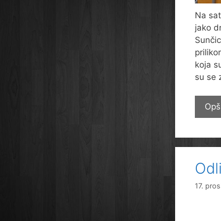
Na sat
jako d
Sunčic
prilik
koja s
su se 
Opš
Odl
17. pro