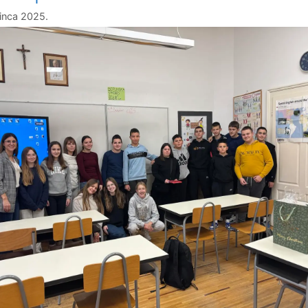
Požeške
sinca 2025.
biskupije