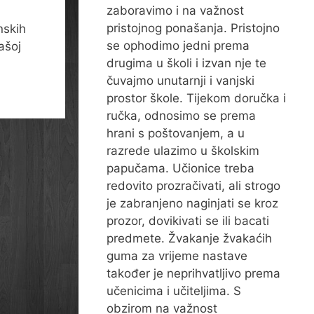
zaboravimo i na važnost
pristojnog ponašanja. Pristojno
nskih
se ophodimo jedni prema
ašoj
drugima u školi i izvan nje te
čuvajmo unutarnji i vanjski
prostor škole. Tijekom doručka i
ručka, odnosimo se prema
hrani s poštovanjem, a u
razrede ulazimo u školskim
papučama. Učionice treba
redovito prozračivati, ali strogo
je zabranjeno naginjati se kroz
prozor, dovikivati se ili bacati
predmete. Žvakanje žvakaćih
guma za vrijeme nastave
također je neprihvatljivo prema
učenicima i učiteljima. S
obzirom na važnost