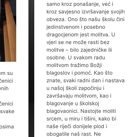
samo kroz ponašanje, već i
kroz savjesno izvršavanje svojih
obveza. Ono što našu školu čini
jedinstvenom i posebno
dragocjenom jest molitva. U
vjeri se ne može rasti bez
molitve – bilo zajedničke ili
osobne. U svakom radu
molitvom tražimo Božji
blagoslov i pomoć. Kao što
jem su
znate, svaki radni dan i nastava
čenici
u našoj školi započinju i
vnih
završavaju molitvom, kao i
blagovanje u školskoj
čenici
blagovaonici. Nastojte moliti
 svake
srcem, u miru i tišini, kako bi
naše riječi donijele plod i
nosima
obogatile naš rast. Ne