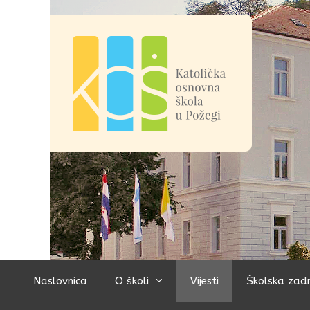
Preskoči
na
sadržaj
Naslovnica
O školi
Vijesti
Školska zad