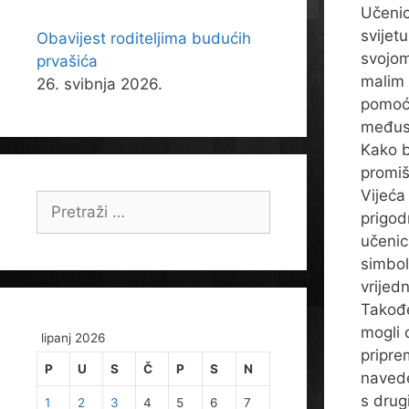
Učenic
svijet
Obavijest roditeljima budućih
svojom
prvašića
malim 
26. svibnja 2026.
pomoći
međus
Kako b
promiš
Vijeća
Pretraži:
prigod
učenici
simbol
vrijed
Takođe
mogli 
lipanj 2026
pripre
P
U
S
Č
P
S
N
navede
s drug
1
2
3
4
5
6
7