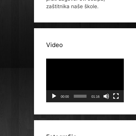
zaštitnika naše škole.
Video
Reproduktor
videozapisa
00:00
01:16