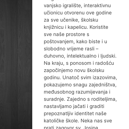
vanjsko igralište, interaktivnu
učionicu otvorenu ove godine
za sve učenike, školsku
knjižnicu i kapelicu. Koristite
sve naše prostore s
poštovanjem, kako biste i u
slobodno vrijeme rasli –
duhovno, intelektualno i ljudski.
Na kraju, s ponosom i radošću
započinjemo novu školsku
godinu. Unatoč svim izazovima,
pokazujemo snagu zajedništva,
međusobnog razumijevanja i
suradnje. Zajedno s roditeljima,
nastavljamo jačati i graditi
prepoznatljiv identitet naše
katoličke škole. Neka nas sve
prati zagovor sv. Josipa,