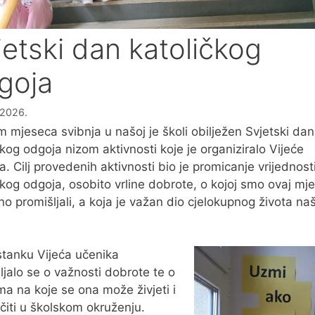
jetski dan katoličkog
goja
a 2026.
m mjeseca svibnja u našoj je školi obilježen Svjetski dan
čkog odgoja nizom aktivnosti koje je organiziralo Vijeće
a. Cilj provedenih aktivnosti bio je promicanje vrijednost
čkog odgoja, osobito vrline dobrote, o kojoj smo ovaj mj
o promišljali, a koja je važan dio cjelokupnog života na
tanku Vijeća učenika
ljalo se o važnosti dobrote te o
ma na koje se ona može živjeti i
čiti u školskom okruženju.