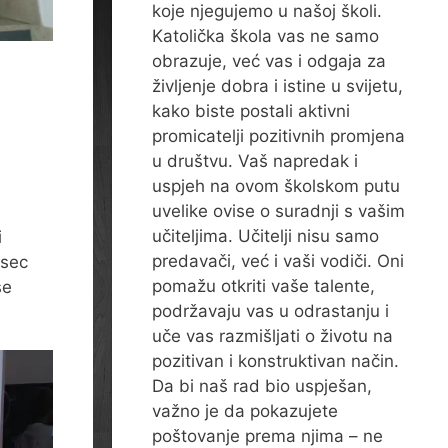
koje njegujemo u našoj školi.
Katolička škola vas ne samo
obrazuje, već vas i odgaja za
življenje dobra i istine u svijetu,
kako biste postali aktivni
promicatelji pozitivnih promjena
u društvu. Vaš napredak i
uspjeh na ovom školskom putu
uvelike ovise o suradnji s vašim
učiteljima. Učitelji nisu samo
i
predavači, već i vaši vodiči. Oni
esec
pomažu otkriti vaše talente,
še
podržavaju vas u odrastanju i
uče vas razmišljati o životu na
pozitivan i konstruktivan način.
Da bi naš rad bio uspješan,
važno je da pokazujete
poštovanje prema njima – ne