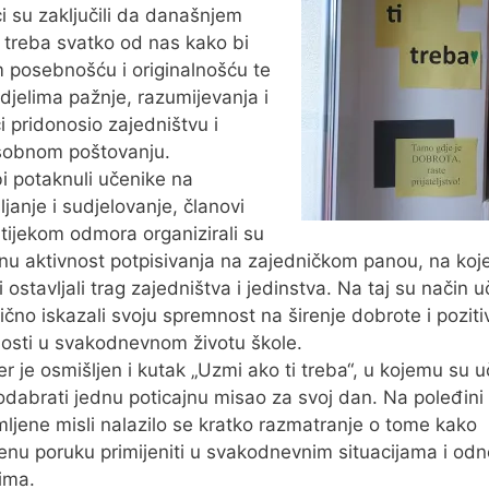
i su zaključili da današnjem
u treba svatko od nas kako bi
 posebnošću i originalnošću te
djelima pažnje, razumijevanja i
 pridonosio zajedništvu i
obnom poštovanju.
i potaknuli učenike na
ljanje i sudjelovanje, članovi
 tijekom odmora organizirali su
nu aktivnost potpisivanja na zajedničkom panou, na ko
 ostavljali trag zajedništva i jedinstva. Na taj su način u
ično iskazali svoju spremnost na širenje dobrote i poziti
nosti u svakodnevnom životu škole.
r je osmišljen i kutak „Uzmi ako ti treba“, u kojemu su u
odabrati jednu poticajnu misao za svoj dan. Na poleđini
mljene misli nalazilo se kratko razmatranje o tome kako
nu poruku primijeniti u svakodnevnim situacijama i od
ima.