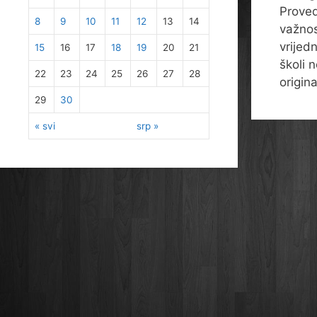
Proved
8
9
10
11
12
13
14
važnos
vrijed
15
16
17
18
19
20
21
školi 
22
23
24
25
26
27
28
origina
29
30
« svi
srp »