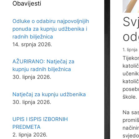
Obavijesti
Sv
Odluke o odabiru najpovoljnijih
ponuda za kupnju udžbenika i
od
radnih bilježnica
14. srpnja 2026.
1. lipnj
Tijeko
AŽURIRANO: Natječaj za
katoli
kupnju radnih bilježnica
učenik
30. lipnja 2026.
katoli
posebn
Natječaj za kupnju udžbenika
škole.
30. lipnja 2026.
Na sas
UPIS I ISPIS IZBORNIH
promiš
PREDMETA
načini
2. lipnja 2026.
svjedo