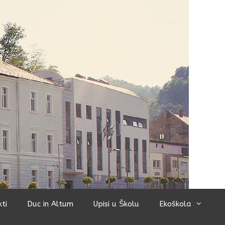
kti
Duc in Altum
Upisi u Školu
Ekoškola