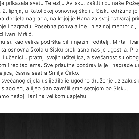
je prikazala svetu Tereziju Avilsku, zaštitnicu naše Pože
 2. lipnja, u Katoličkoj osnovnoj školi u Sisku održana je
a dodjela nagrada, na kojoj je Hana za svoj ostvaraj pri
nje i nagradu. Posebna pohvala ide i njezinoj mentorici,
ici Ivani Mršić.
 su kao velika podrška bili i njezini roditelji, Mirta i Iva
čka osnovna škola u Sisku prekrasno nas je ugostila. Pr
li učenici u pratnji svojih učiteljica, a svečanost su oboga
m i recitacijama. Sve prisutne pozdravila je i nagrade ur
eljica, časna sestra Smilja Čirko.
svečanog dijela uslijedilo je ugodno druženje uz zakusk
i sladoled, a lijep dan završili smo šetnjom po Sisku.
amo našoj Hani na velikom uspjehu!