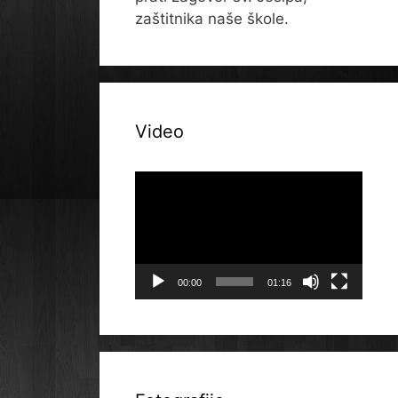
zaštitnika naše škole.
Video
Reproduktor
videozapisa
00:00
01:16