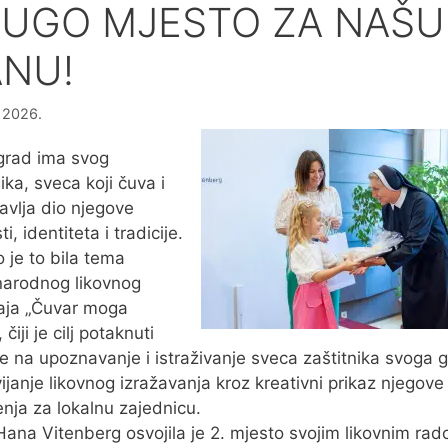
UGO MJESTO ZA NAŠU
NU!
a 2026.
grad ima svog
ika, sveca koji čuva i
avlja dio njegove
ti, identiteta i tradicije.
 je to bila tema
arodnog likovnog
aja „Čuvar moga
 čiji je cilj potaknuti
e na upoznavanje i istraživanje sveca zaštitnika svoga 
vijanje likovnog izražavanja kroz kreativni prikaz njegove
enja za lokalnu zajednicu.
ana Vitenberg osvojila je 2. mjesto svojim likovnim ra