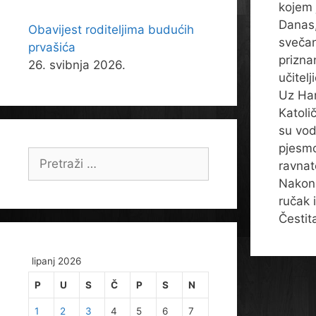
kojem 
Danas,
Obavijest roditeljima budućih
svečan
prvašića
prizna
26. svibnja 2026.
učitelj
Uz Hanu
Katoli
su vodi
pjesmo
Pretraži:
ravnat
Nakon 
ručak 
Čestit
lipanj 2026
P
U
S
Č
P
S
N
1
2
3
4
5
6
7