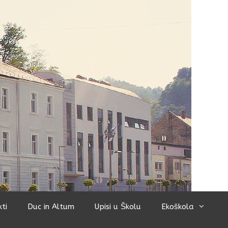
kti
Duc in Altum
Upisi u Školu
Ekoškola