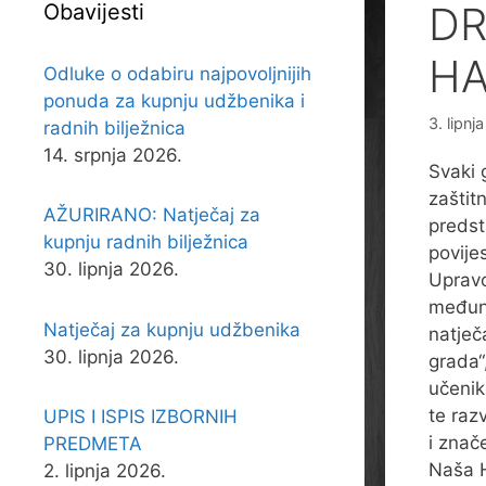
DR
Obavijesti
HA
Odluke o odabiru najpovoljnijih
ponuda za kupnju udžbenika i
3. lipnj
radnih bilježnica
14. srpnja 2026.
Svaki 
zaštitn
AŽURIRANO: Natječaj za
predst
kupnju radnih bilježnica
povijes
30. lipnja 2026.
Upravo
međun
Natječaj za kupnju udžbenika
natječ
30. lipnja 2026.
grada“,
učenik
te raz
UPIS I ISPIS IZBORNIH
i znač
PREDMETA
Naša H
2. lipnja 2026.