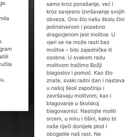
ge.
samo kroz ponašanje, već i
kroz savjesno izvršavanje svojih
mila
obveza. Ono što našu školu čini
jedinstvenom i posebno
dragocjenom jest molitva. U
n.
vjeri se ne može rasti bez
ogram
molitve – bilo zajedničke ili
tili
osobne. U svakom radu
učila
molitvom tražimo Božji
blagoslov i pomoć. Kao što
u,
znate, svaki radni dan i nastava
u našoj školi započinju i
završavaju molitvom, kao i
blagovanje u školskoj
blagovaonici. Nastojte moliti
srcem, u miru i tišini, kako bi
naše riječi donijele plod i
obogatile naš rast. Ne