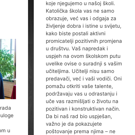
koje njegujemo u našoj školi.
Katolička škola vas ne samo
obrazuje, već vas i odgaja za
življenje dobra i istine u svijetu,
kako biste postali aktivni
promicatelji pozitivnih promjena
u društvu. Vaš napredak i
uspjeh na ovom školskom putu
uvelike ovise o suradnji s vašim
učiteljima. Učitelji nisu samo
predavači, već i vaši vodiči. Oni
pomažu otkriti vaše talente,
podržavaju vas u odrastanju i
uče vas razmišljati o životu na
grada
pozitivan i konstruktivan način.
 uloge
Da bi naš rad bio uspješan,
važno je da pokazujete
dom u
poštovanje prema njima – ne