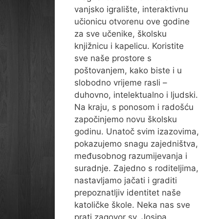
vanjsko igralište, interaktivnu
učionicu otvorenu ove godine
za sve učenike, školsku
knjižnicu i kapelicu. Koristite
sve naše prostore s
poštovanjem, kako biste i u
slobodno vrijeme rasli –
duhovno, intelektualno i ljudski.
Na kraju, s ponosom i radošću
započinjemo novu školsku
godinu. Unatoč svim izazovima,
pokazujemo snagu zajedništva,
međusobnog razumijevanja i
suradnje. Zajedno s roditeljima,
nastavljamo jačati i graditi
prepoznatljiv identitet naše
katoličke škole. Neka nas sve
prati zagovor sv. Josipa,