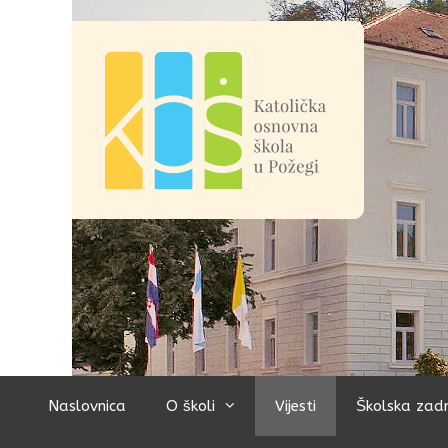
Preskoči
na
sadržaj
Naslovnica
O školi
Vijesti
Školska zad