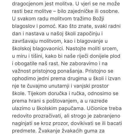
dragocjenom jest molitva. U vjeri se ne može
rasti bez molitve – bilo zajedničke ili osobne.
U svakom radu molitvom tražimo Božji
blagoslov i pomoć. Kao što znate, svaki radni
dan i nastava u našoj školi započinju i
završavaju molitvom, kao i blagovanje u
školskoj blagovaonici. Nastojte moliti srcem,
u miru i tišini, kako bi naše riječi donijele plod
i obogatile naš rast. Ne zaboravimo i na
važnost pristojnog ponašanja. Pristojno se
ophodimo jedni prema drugima u školi i izvan
nje te čuvajmo unutarnji i vanjski prostor
škole. Tijekom doručka i ručka, odnosimo se
prema hrani s poštovanjem, a u razrede
ulazimo u školskim papučama. Učionice treba
redovito prozračivati, ali strogo je zabranjeno
naginjati se kroz prozor, dovikivati se ili bacati
predmete. Žvakanje žvakaćih guma za