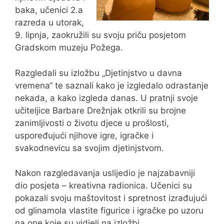
baka, učenici 2.a
razreda u utorak,
9. lipnja, zaokružili su svoju priču posjetom
Gradskom muzeju Požega.
Razgledali su izložbu „Djetinjstvo u davna
vremena“ te saznali kako je izgledalo odrastanje
nekada, a kako izgleda danas. U pratnji svoje
učiteljice Barbare Drežnjak otkrili su brojne
zanimljivosti o životu djece u prošlosti,
uspoređujući njihove igre, igračke i
svakodnevicu sa svojim djetinjstvom.
Nakon razgledavanja uslijedio je najzabavniji
dio posjeta – kreativna radionica. Učenici su
pokazali svoju maštovitost i spretnost izrađujući
od glinamola vlastite figurice i igračke po uzoru
na one koje su vidjeli na izložbi.