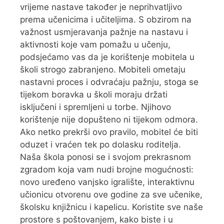
vrijeme nastave također je neprihvatljivo
prema učenicima i učiteljima. S obzirom na
važnost usmjeravanja pažnje na nastavu i
aktivnosti koje vam pomažu u učenju,
podsjećamo vas da je korištenje mobitela u
školi strogo zabranjeno. Mobiteli ometaju
nastavni proces i odvraćaju pažnju, stoga se
tijekom boravka u školi moraju držati
isključeni i spremljeni u torbe. Njihovo
korištenje nije dopušteno ni tijekom odmora.
Ako netko prekrši ovo pravilo, mobitel će biti
oduzet i vraćen tek po dolasku roditelja.
Naša škola ponosi se i svojom prekrasnom
zgradom koja vam nudi brojne mogućnosti:
novo uređeno vanjsko igralište, interaktivnu
učionicu otvorenu ove godine za sve učenike,
školsku knjižnicu i kapelicu. Koristite sve naše
prostore s poštovanjem, kako biste i u