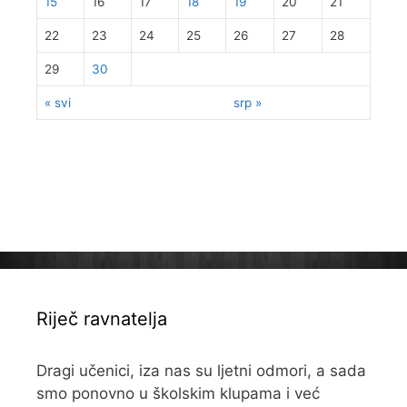
15
16
17
18
19
20
21
22
23
24
25
26
27
28
29
30
« svi
srp »
Riječ ravnatelja
Dragi učenici, iza nas su ljetni odmori, a sada
smo ponovno u školskim klupama i već