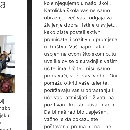
la
koje njegujemo u našoj školi.
Katolička škola vas ne samo
obrazuje, već vas i odgaja za
življenje dobra i istine u svijetu,
kako biste postali aktivni
promicatelji pozitivnih promjena
u društvu. Vaš napredak i
uspjeh na ovom školskom putu
uvelike ovise o suradnji s vašim
učiteljima. Učitelji nisu samo
predavači, već i vaši vodiči. Oni
pomažu otkriti vaše talente,
podržavaju vas u odrastanju i
uče vas razmišljati o životu na
lji
pozitivan i konstruktivan način.
dnako
Da bi naš rad bio uspješan,
vjeku
važno je da pokazujete
u
poštovanje prema njima – ne