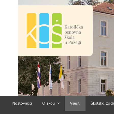
Preskoči
na
sadržaj
Naslovnica
O školi
Vijesti
Školska zad