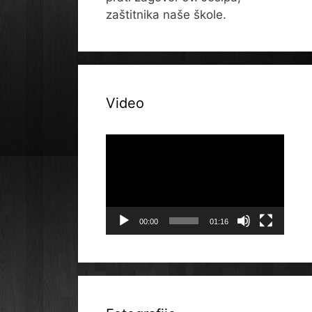
zaštitnika naše škole.
Video
Reproduktor
videozapisa
00:00
01:16