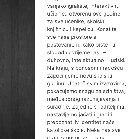
vanjsko igralište, interaktivnu
učionicu otvorenu ove godine
za sve učenike, školsku
knjižnicu i kapelicu. Koristite
sve naše prostore s
poštovanjem, kako biste i u
slobodno vrijeme rasli –
duhovno, intelektualno i ljudski.
Na kraju, s ponosom i radošću
započinjemo novu školsku
godinu. Unatoč svim izazovima,
pokazujemo snagu zajedništva,
međusobnog razumijevanja i
suradnje. Zajedno s roditeljima,
nastavljamo jačati i graditi
prepoznatljiv identitet naše
katoličke škole. Neka nas sve
prati zagovor sv. Josipa,