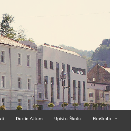
kti
Duc in Altum
Upisi u Školu
Ekoškola