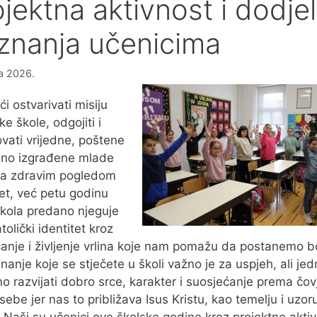
ojektna aktivnost i dodje
iznanja učenicima
ja 2026.
ći ostvarivati misiju
ke škole, odgojiti i
vati vrijedne, poštene
lno izgrađene mlade
sa zdravim pogledom
jet, već petu godinu
kola predano njeguje
tolički identitet kroz
anje i življenje vrlina koje nam pomažu da postanemo bo
 Znanje koje se stječete u školi važno je za uspjeh, ali je
no razvijati dobro srce, karakter i suosjećanje prema čo
sebe jer nas to približava Isus Kristu, kao temelju i uzor