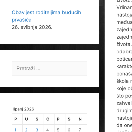
životu
Vrlina
Obavijest roditeljima budućih
nastoj
prvašića
međuso
26. svibnja 2026.
zajedn
zajedn
života
odabra
potica
Pretraži:
karakt
ponaša
škola 
koje o
što po
zahval
lipanj 2026
drugim
nastoja
P
U
S
Č
P
S
N
da one
1
2
3
4
5
6
7