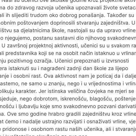
. Naši su učenici ove školske godine kroz projektne aktiv
ma do zdravog razvoja učenika upoznavali živote svetac
ali ih slijediti trudom oko dobrog ponašanja. Također su
bnim poštovanjem doprinosili stvaranju zajedništva. U
ištvu sa djelatnicima škole, nastojali su da upravo vrline
o njegujemo, postanu sastavni dio njihovog svakodnev
. U završnoj projektnoj aktivnosti, učenici su u svakom r
li predstavnika koji se na osobit način istaknuo u vrlina
nju pozitivnog ozračja. Učenici prepoznati u izvrsnosti
era istaknuti su i nagrađeni zadnji dan škole za lijepo
nje i osobni rast. Ova aktivnost nam je poticaj da i dalj
rastemo, ne samo u znanju, nego i u vrijednostima i vrl
blikuju karakter. Jer istinska veličina čovjeka ne mjeri s
sjeduje, nego dobrotom, iskrenošću, blagošću, poštenj
nošću i ljubavlju koje smo svakodnevno pozvani darivati
a. Ove smo godine hrabro gradili zajedništvu kroz vrline
t ćemo i nadalje ustrajno razvijati i osnaživati vrline, vje
 pridonose i osobnom rastu naših učenika, ali i stvaranj