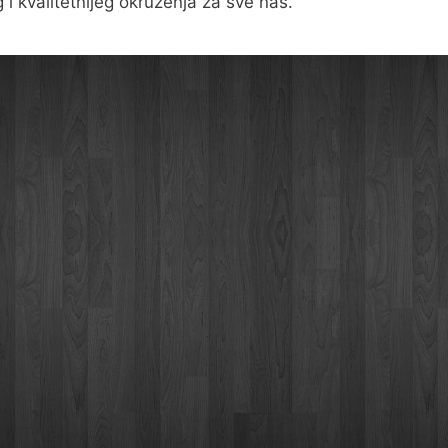
g i kvalitetnijeg okruženja za sve nas.