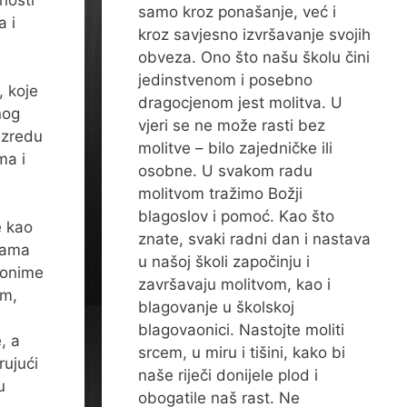
nosti
samo kroz ponašanje, već i
a i
kroz savjesno izvršavanje svojih
obveza. Ono što našu školu čini
jedinstvenom i posebno
, koje
dragocjenom jest molitva. U
nog
vjeri se ne može rasti bez
azredu
molitve – bilo zajedničke ili
ma i
osobne. U svakom radu
molitvom tražimo Božji
blagoslov i pomoć. Kao što
e kao
znate, svaki radni dan i nastava
inama
u našoj školi započinju i
e onime
završavaju molitvom, kao i
em,
blagovanje u školskoj
blagovaonici. Nastojte moliti
, a
srcem, u miru i tišini, kako bi
rujući
naše riječi donijele plod i
u
obogatile naš rast. Ne