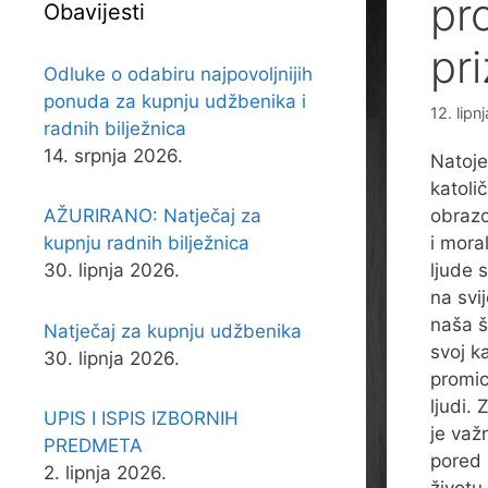
pr
Obavijesti
pr
Odluke o odabiru najpovoljnijih
ponuda za kupnju udžbenika i
12. lipn
radnih bilježnica
14. srpnja 2026.
Natoje
katolič
AŽURIRANO: Natječaj za
obrazo
kupnju radnih bilježnica
i mora
30. lipnja 2026.
ljude 
na svi
naša š
Natječaj za kupnju udžbenika
svoj ka
30. lipnja 2026.
promic
ljudi.
UPIS I ISPIS IZBORNIH
je važ
PREDMETA
pored 
2. lipnja 2026.