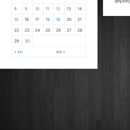
ljepše
8
9
10
11
12
13
14
15
16
17
18
19
20
21
22
23
24
25
26
27
28
29
30
« svi
srp »