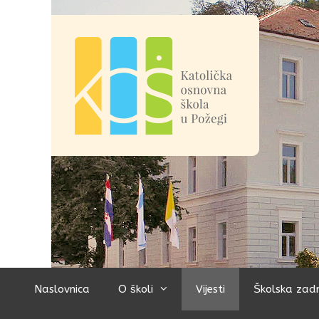
Preskoči
na
sadržaj
Naslovnica
O školi
Vijesti
Školska zad