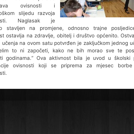
stava ovisnosti i
oškom slijedu razvoja
nosti. Naglasak je
to stavljen na promjene, odnosno trajne posljedic
st ostavlja na zdravlje, obitelj i društvo općenito. Ostv
 učenja na ovom satu potvrđen je zaključkom jednog u
elim to ni započeti, kako ne bih morao sve te posl
iti godinama.“ Ova aktivnost bila je uvod u školski 
ncije ovisnosti koji se priprema za mjesec borbe 
sti.