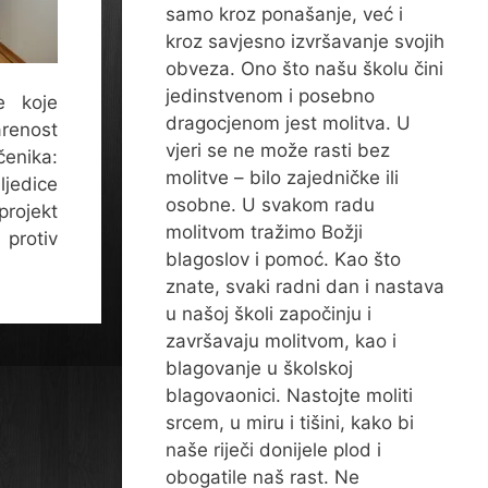
samo kroz ponašanje, već i
kroz savjesno izvršavanje svojih
obveza. Ono što našu školu čini
jedinstvenom i posebno
e koje
dragocjenom jest molitva. U
arenost
vjeri se ne može rasti bez
čenika:
molitve – bilo zajedničke ili
jedice
osobne. U svakom radu
projekt
molitvom tražimo Božji
protiv
blagoslov i pomoć. Kao što
znate, svaki radni dan i nastava
u našoj školi započinju i
završavaju molitvom, kao i
blagovanje u školskoj
blagovaonici. Nastojte moliti
srcem, u miru i tišini, kako bi
naše riječi donijele plod i
obogatile naš rast. Ne