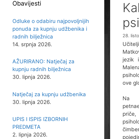
Obavijesti
Ka
ps
Odluke o odabiru najpovoljnijih
ponuda za kupnju udžbenika i
28. lis
radnih bilježnica
Učitel
14. srpnja 2026.
Matkov
jezik 
AŽURIRANO: Natječaj za
Malena
kupnju radnih bilježnica
psihol
30. lipnja 2026.
ove gl
Natječaj za kupnju udžbenika
Na
30. lipnja 2026.
petna
priče,
UPIS I ISPIS IZBORNIH
psih
PREDMETA
čimbe
2. lipnja 2026.
pojed