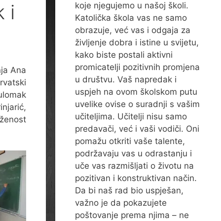
 i
koje njegujemo u našoj školi.
Katolička škola vas ne samo
obrazuje, već vas i odgaja za
življenje dobra i istine u svijetu,
kako biste postali aktivni
promicatelji pozitivnih promjena
nja Ana
u društvu. Vaš napredak i
rvatski
uspjeh na ovom školskom putu
 ulomak
uvelike ovise o suradnji s vašim
njarić,
učiteljima. Učitelji nisu samo
oženost
predavači, već i vaši vodiči. Oni
pomažu otkriti vaše talente,
podržavaju vas u odrastanju i
uče vas razmišljati o životu na
pozitivan i konstruktivan način.
Da bi naš rad bio uspješan,
važno je da pokazujete
poštovanje prema njima – ne