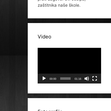
zaštitnika naše škole.
Video
Reproduktor
videozapisa
00:00
01:16