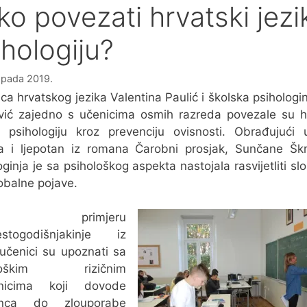
ko povezati hrvatski jezik
ihologiju?
topada 2019.
jica hrvatskog jezika Valentina Paulić i školska psihologi
ić zajedno s učenicima osmih razreda povezale su h
i psihologiju kroz prevenciju ovisnosti. Obrađujući
 i ljepotan iz romana Čarobni prosjak, Sunčane Škri
oginja je sa psihološkog aspekta nastojala rasvijetliti sl
obalne pojave.
 primjeru
estogodišnjakinje iz
 učenici su upoznati sa
ološkim rizičnim
nicima koji dovode
inca do zlouporabe