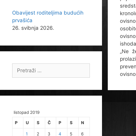
sred
Obavijest roditeljima budućih
kronol
prvašića
ovis
26. svibnja 2026.
osobi
ovisno
ishoda
„Ne ž
prolaz
preve
Pretraži:
ovisno
listopad 2019
P
U
S
Č
P
S
N
1
2
3
4
5
6