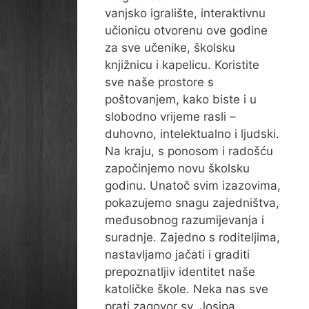
vanjsko igralište, interaktivnu
učionicu otvorenu ove godine
za sve učenike, školsku
knjižnicu i kapelicu. Koristite
sve naše prostore s
poštovanjem, kako biste i u
slobodno vrijeme rasli –
duhovno, intelektualno i ljudski.
Na kraju, s ponosom i radošću
započinjemo novu školsku
godinu. Unatoč svim izazovima,
pokazujemo snagu zajedništva,
međusobnog razumijevanja i
suradnje. Zajedno s roditeljima,
nastavljamo jačati i graditi
prepoznatljiv identitet naše
katoličke škole. Neka nas sve
prati zagovor sv. Josipa,