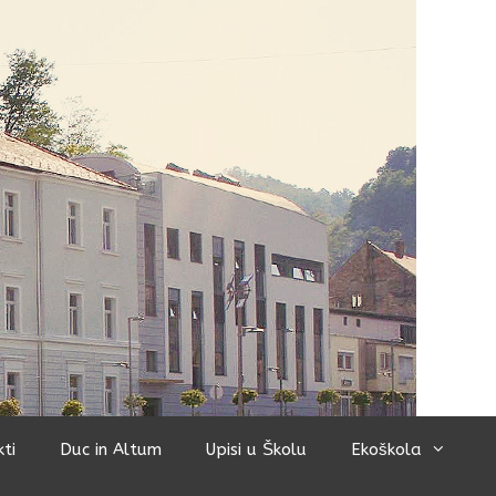
kti
Duc in Altum
Upisi u Školu
Ekoškola