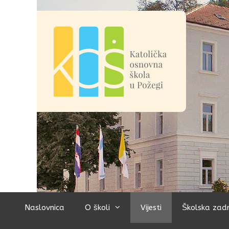
Preskoči
na
sadržaj
Naslovnica
O školi
Vijesti
Školska zad