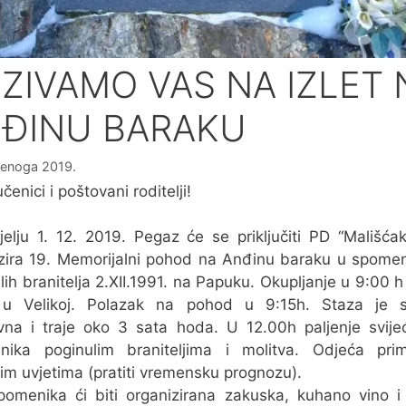
ZIVAMO VAS NA IZLET 
ĐINU BARAKU
denoga 2019.
čenici i poštovani roditelji!
elju 1. 12. 2019. Pegaz će se priključiti PD “Mališćak
zira 19. Memorijalni pohod na Anđinu baraku u spome
lih branitelja 2.XII.1991. na Papuku. Okupljanje u 9:00 h
 u Velikoj. Polazak na pohod u 9:15h. Staza je s
vna i traje oko 3 sata hoda. U 12.00h paljenje svij
nika poginulim braniteljima i molitva. Odjeća prim
jim uvjetima (pratiti vremensku prognozu).
omenika ći biti organizirana zakuska, kuhano vino i 