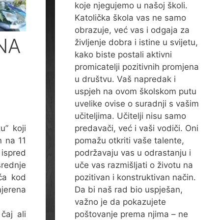
koje njegujemo u našoj školi.
Katolička škola vas ne samo
obrazuje, već vas i odgaja za
NA
življenje dobra i istine u svijetu,
kako biste postali aktivni
promicatelji pozitivnih promjena
u društvu. Vaš napredak i
uspjeh na ovom školskom putu
uvelike ovise o suradnji s vašim
učiteljima. Učitelji nisu samo
predavači, već i vaši vodiči. Oni
u” koji
pomažu otkriti vaše talente,
n na 11
podržavaju vas u odrastanju i
 ispred
uče vas razmišljati o životu na
rednje
pozitivan i konstruktivan način.
eća kod
Da bi naš rad bio uspješan,
jerena
važno je da pokazujete
poštovanje prema njima – ne
čaj ali