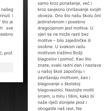
samo kroz ponašanje, već i
kroz savjesno izvršavanje svojih
z našeg
obveza. Ono što našu školu čini
inuti i
jedinstvenom i posebno
 što je
dragocjenom jest molitva. U
ih sve
vjeri se ne može rasti bez
posebno
molitve – bilo zajedničke ili
osobne. U svakom radu
molitvom tražimo Božji
, prof.
blagoslov i pomoć. Kao što
znate, svaki radni dan i nastava
u našoj školi započinju i
završavaju molitvom, kao i
blagovanje u školskoj
blagovaonici. Nastojte moliti
srcem, u miru i tišini, kako bi
naše riječi donijele plod i
obogatile naš rast. Ne