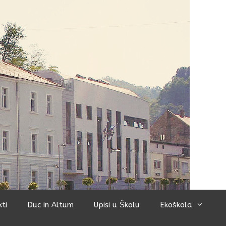
kti
Duc in Altum
Upisi u Školu
Ekoškola