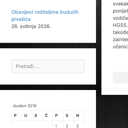
svaka
ponije
Obavijest roditeljima budućih
vodiča
prvašića
HGSS. 
26. svibnja 2026.
takođ
zainte
učenici
Pretraži:
studeni 2019
P
U
S
Č
P
S
N
1
2
3