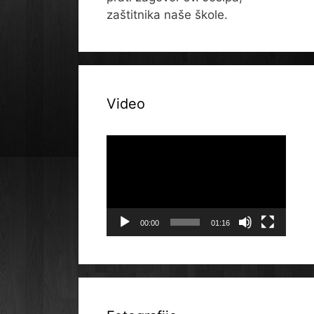
zaštitnika naše škole.
Video
Reproduktor
videozapisa
00:00
01:16