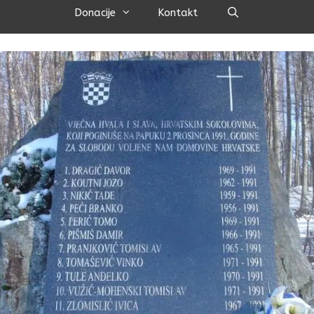
Pretraži
Donacije
Kontakt