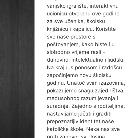
vanjsko igralište, interaktivnu
učionicu otvorenu ove godine
za sve učenike, školsku
knjižnicu i kapelicu. Koristite
sve naše prostore s
poštovanjem, kako biste i u
slobodno vrijeme rasli –
duhovno, intelektualno i ljudski.
Na kraju, s ponosom i radošću
započinjemo novu školsku
godinu. Unatoč svim izazovima,
pokazujemo snagu zajedništva,
međusobnog razumijevanja i
suradnje. Zajedno s roditeljima,
nastavljamo jačati i graditi
prepoznatljiv identitet naše
katoličke škole. Neka nas sve
prati zagovor sv. Josipa,