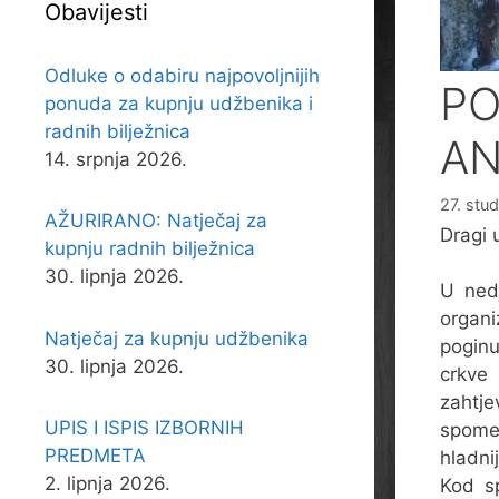
Obavijesti
Odluke o odabiru najpovoljnijih
PO
ponuda za kupnju udžbenika i
radnih bilježnica
AN
14. srpnja 2026.
27. stu
AŽURIRANO: Natječaj za
Dragi u
kupnju radnih bilježnica
30. lipnja 2026.
U nedj
organi
Natječaj za kupnju udžbenika
poginu
30. lipnja 2026.
crkve
zahtje
UPIS I ISPIS IZBORNIH
spome
PREDMETA
hladni
2. lipnja 2026.
Kod sp