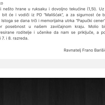
ko
ti nešto hrane u ruksaku i dovoljno tekućine (1,5l). U
 bit će i vodiči iz PD “Mališćak”, a za sigurnost će br
Istoga se dana trči i memorijalna utrka “Papučki cener”
er posebnost u našem zavičajnom kraju. Molio b
resirane roditelje i učenike da nam se priključe, a 
 7. i 8. razreda.
Ravnatelj Frano Barišić