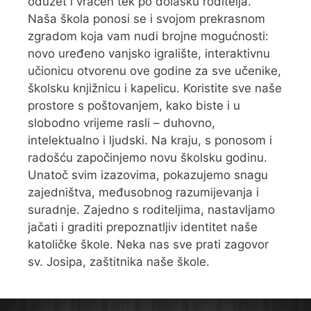
oduzet i vraćen tek po dolasku roditelja.
Naša škola ponosi se i svojom prekrasnom
zgradom koja vam nudi brojne mogućnosti:
novo uređeno vanjsko igralište, interaktivnu
učionicu otvorenu ove godine za sve učenike,
školsku knjižnicu i kapelicu. Koristite sve naše
prostore s poštovanjem, kako biste i u
slobodno vrijeme rasli – duhovno,
intelektualno i ljudski. Na kraju, s ponosom i
radošću započinjemo novu školsku godinu.
Unatoč svim izazovima, pokazujemo snagu
zajedništva, međusobnog razumijevanja i
suradnje. Zajedno s roditeljima, nastavljamo
jačati i graditi prepoznatljiv identitet naše
katoličke škole. Neka nas sve prati zagovor
sv. Josipa, zaštitnika naše škole.