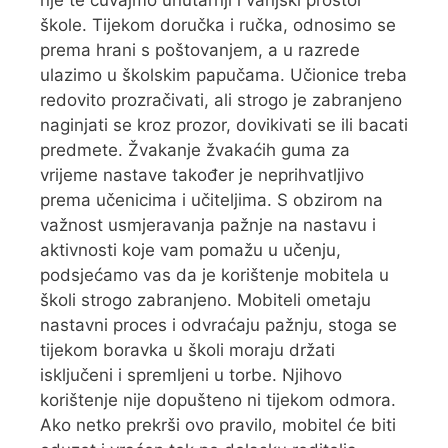
nje te čuvajmo unutarnji i vanjski prostor
škole. Tijekom doručka i ručka, odnosimo se
prema hrani s poštovanjem, a u razrede
ulazimo u školskim papučama. Učionice treba
redovito prozračivati, ali strogo je zabranjeno
naginjati se kroz prozor, dovikivati se ili bacati
predmete. Žvakanje žvakaćih guma za
vrijeme nastave također je neprihvatljivo
prema učenicima i učiteljima. S obzirom na
važnost usmjeravanja pažnje na nastavu i
aktivnosti koje vam pomažu u učenju,
podsjećamo vas da je korištenje mobitela u
školi strogo zabranjeno. Mobiteli ometaju
nastavni proces i odvraćaju pažnju, stoga se
tijekom boravka u školi moraju držati
isključeni i spremljeni u torbe. Njihovo
korištenje nije dopušteno ni tijekom odmora.
Ako netko prekrši ovo pravilo, mobitel će biti