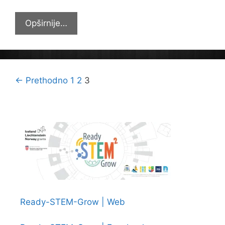
Obilježili
Opširnije…
Dan
osoba
s
invaliditetom
Navigacija
← Prethodno
1
2
3
objava
Ready-STEM-Grow | Web