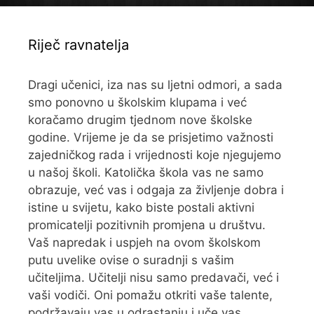
Riječ ravnatelja
Dragi učenici, iza nas su ljetni odmori, a sada
smo ponovno u školskim klupama i već
koračamo drugim tjednom nove školske
godine. Vrijeme je da se prisjetimo važnosti
zajedničkog rada i vrijednosti koje njegujemo
u našoj školi. Katolička škola vas ne samo
obrazuje, već vas i odgaja za življenje dobra i
istine u svijetu, kako biste postali aktivni
promicatelji pozitivnih promjena u društvu.
Vaš napredak i uspjeh na ovom školskom
putu uvelike ovise o suradnji s vašim
učiteljima. Učitelji nisu samo predavači, već i
vaši vodiči. Oni pomažu otkriti vaše talente,
podržavaju vas u odrastanju i uče vas