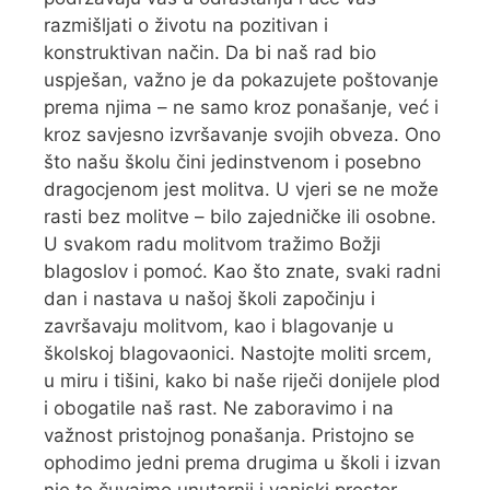
razmišljati o životu na pozitivan i
konstruktivan način. Da bi naš rad bio
uspješan, važno je da pokazujete poštovanje
prema njima – ne samo kroz ponašanje, već i
kroz savjesno izvršavanje svojih obveza. Ono
što našu školu čini jedinstvenom i posebno
dragocjenom jest molitva. U vjeri se ne može
rasti bez molitve – bilo zajedničke ili osobne.
U svakom radu molitvom tražimo Božji
blagoslov i pomoć. Kao što znate, svaki radni
dan i nastava u našoj školi započinju i
završavaju molitvom, kao i blagovanje u
školskoj blagovaonici. Nastojte moliti srcem,
u miru i tišini, kako bi naše riječi donijele plod
i obogatile naš rast. Ne zaboravimo i na
važnost pristojnog ponašanja. Pristojno se
ophodimo jedni prema drugima u školi i izvan