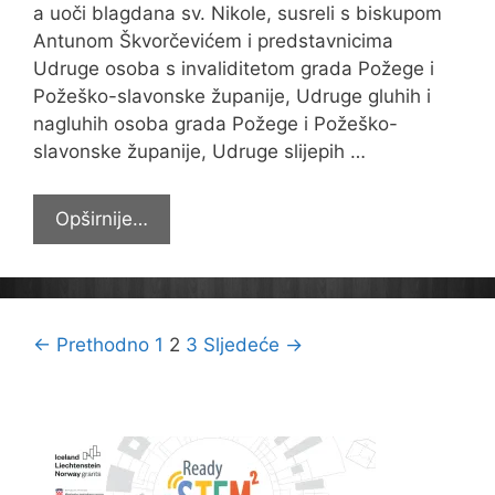
a uoči blagdana sv. Nikole, susreli s biskupom
Antunom Škvorčevićem i predstavnicima
Udruge osoba s invaliditetom grada Požege i
Požeško-slavonske županije, Udruge gluhih i
nagluhih osoba grada Požege i Požeško-
slavonske županije, Udruge slijepih …
Prigodom
Opširnije…
Sv.
Nikole
obradovali
djecu
Navigacija
← Prethodno
1
2
3
Sljedeće →
s
objava
poteškoćama