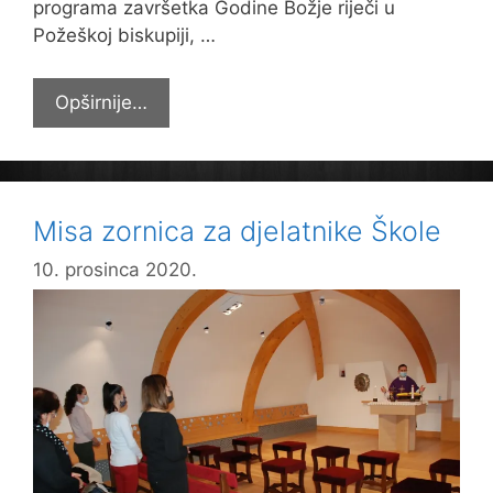
programa završetka Godine Božje riječi u
Požeškoj biskupiji, …
Učenici
Opširnije…
posjetili
izložbu
starih
Biblija
Misa zornica za djelatnike Škole
10. prosinca 2020.