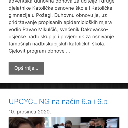
adventska duhovna obnova za učitelje i druge
djelatnike Katoličke osnovne škole i Katoličke
gimnazije u Požegi. Duhovnu obnovu je, uz
pridržavanje propisanih epidemioloških mjera
vodio Pavao Mikulčić, svećenik Đakovačko-
osječke nadbiskupije i povjerenik za osnivanje
tamošnjih nadbiskupijskih katoličkih škola.
Cjelovit program obnove …
Adventska
Opširnije…
duhovna
obnova
djelatnika
požeških
UPCYCLING na način 6.a i 6.b
katoličkih
škola
10. prosinca 2020.