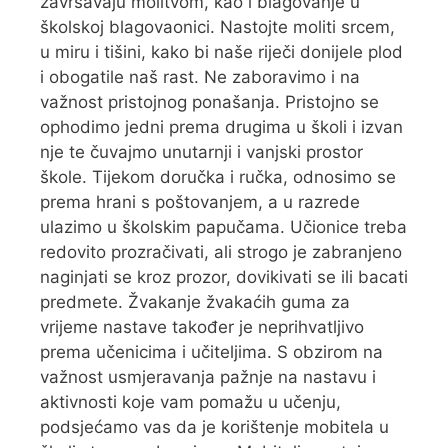
završavaju molitvom, kao i blagovanje u
školskoj blagovaonici. Nastojte moliti srcem,
u miru i tišini, kako bi naše riječi donijele plod
i obogatile naš rast. Ne zaboravimo i na
važnost pristojnog ponašanja. Pristojno se
ophodimo jedni prema drugima u školi i izvan
nje te čuvajmo unutarnji i vanjski prostor
škole. Tijekom doručka i ručka, odnosimo se
prema hrani s poštovanjem, a u razrede
ulazimo u školskim papučama. Učionice treba
redovito prozračivati, ali strogo je zabranjeno
naginjati se kroz prozor, dovikivati se ili bacati
predmete. Žvakanje žvakaćih guma za
vrijeme nastave također je neprihvatljivo
prema učenicima i učiteljima. S obzirom na
važnost usmjeravanja pažnje na nastavu i
aktivnosti koje vam pomažu u učenju,
podsjećamo vas da je korištenje mobitela u