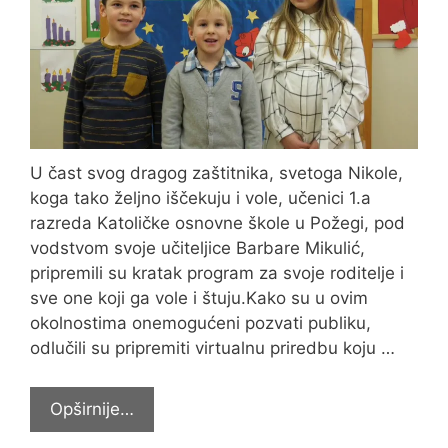
U čast svog dragog zaštitnika, svetoga Nikole,
koga tako željno iščekuju i vole, učenici 1.a
razreda Katoličke osnovne škole u Požegi, pod
vodstvom svoje učiteljice Barbare Mikulić,
pripremili su kratak program za svoje roditelje i
sve one koji ga vole i štuju.Kako su u ovim
okolnostima onemogućeni pozvati publiku,
odlučili su pripremiti virtualnu priredbu koju …
Virtualno
Opširnije…
pozdravili