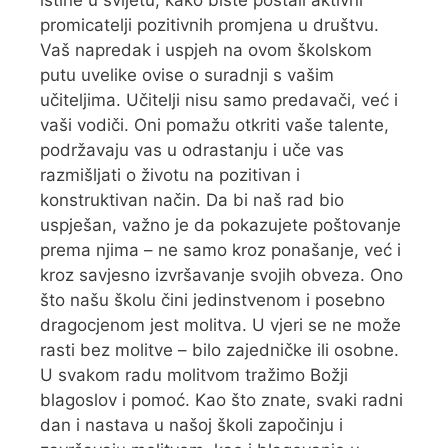
istine u svijetu, kako biste postali aktivni
promicatelji pozitivnih promjena u društvu.
Vaš napredak i uspjeh na ovom školskom
putu uvelike ovise o suradnji s vašim
učiteljima. Učitelji nisu samo predavači, već i
vaši vodiči. Oni pomažu otkriti vaše talente,
podržavaju vas u odrastanju i uče vas
razmišljati o životu na pozitivan i
konstruktivan način. Da bi naš rad bio
uspješan, važno je da pokazujete poštovanje
prema njima – ne samo kroz ponašanje, već i
kroz savjesno izvršavanje svojih obveza. Ono
što našu školu čini jedinstvenom i posebno
dragocjenom jest molitva. U vjeri se ne može
rasti bez molitve – bilo zajedničke ili osobne.
U svakom radu molitvom tražimo Božji
blagoslov i pomoć. Kao što znate, svaki radni
dan i nastava u našoj školi započinju i