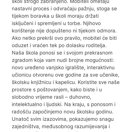
školi strogo zabranjeno. Mobiteli ometaju
nastavni proces i odvraćaju pažnju, stoga se
tijekom boravka u školi moraju držati
isključeni i spremljeni u torbe. Njihovo
korištenje nije dopušteno ni tijekom odmora.
Ako netko prekrši ovo pravilo, mobitel će biti
oduzet i vraćen tek po dolasku roditelja.
Naša škola ponosi se i svojom prekrasnom
zgradom koja vam nudi brojne mogućnosti:
novo uređeno vanjsko igralište, interaktivnu
učionicu otvorenu ove godine za sve učenike,
školsku knjižnicu i kapelicu. Koristite sve naše
prostore s poštovanjem, kako biste i u
slobodno vrijeme rasli – duhovno,
intelektualno i ljudski. Na kraju, s ponosom i
radošću započinjemo novu školsku godinu.
Unatoč svim izazovima, pokazujemo snagu
zajedništva, međusobnog razumijevanja i