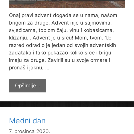
Onaj pravi advent događa se u nama, našom
brigom za druge. Advent nije u sajmovima,
svjećicama, toplom čaju, vinu i kobasicama,
klizanju… Advent je u srcu! Mom, tvom. 1.b
razred odradio je jedan od svojih adventskih
zadataka i tako pokazao koliko srce i brigu
imaju za druge. Zavirili su u svoje ormare i
pronašli jaknu, …
Advent
Opširnije…
ove
godine
ipak
nije
Medni dan
odgođen!
7. prosinca 2020.