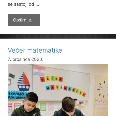
se sastoji od …
Izvrsni
Opširnije…
na
Dabru
Večer matematike
7. prosinca 2020.