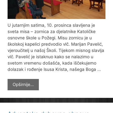
U jutarnjim satima, 10. prosinca slavljena je
sveta misa – zornica za djelatnike Katoličke
osnovne škole u Požegi. Misu zornicu je u
školskoj kapelici predvodio vlč. Marijan Pavelić,
vjeroučitelj u našoj Školi. Tijekom misnog slavlja
vlč. Pavelić je istaknuo kako se nalazimo u
svetom vremenu došašća, kada iščekujemo
dolazak i rođenje Isusa Krista, našega Boga …
Misa
Opširnije…
zornica
za
djelatnike
Škole