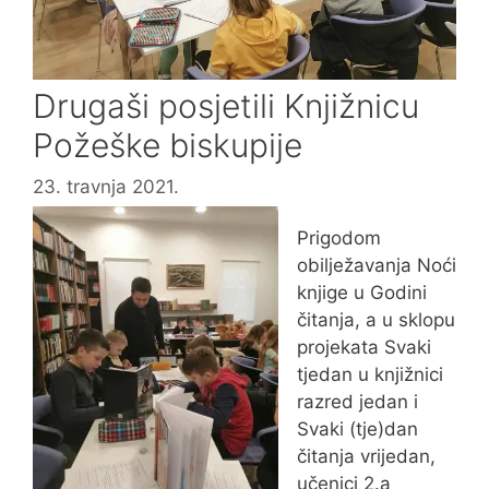
Drugaši posjetili Knjižnicu
Požeške biskupije
23. travnja 2021.
Prigodom
obilježavanja Noći
knjige u Godini
čitanja, a u sklopu
projekata Svaki
tjedan u knjižnici
razred jedan i
Svaki (tje)dan
čitanja vrijedan,
učenici 2.a