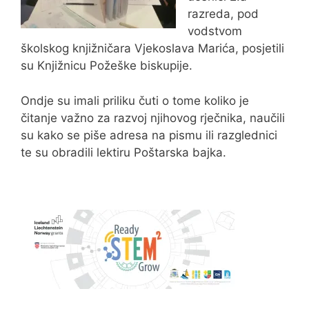
razreda, pod
vodstvom
školskog knjižničara Vjekoslava Marića, posjetili
su Knjižnicu Požeške biskupije.
Ondje su imali priliku čuti o tome koliko je
čitanje važno za razvoj njihovog rječnika, naučili
su kako se piše adresa na pismu ili razglednici
te su obradili lektiru Poštarska bajka.