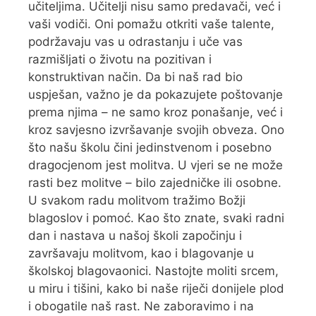
učiteljima. Učitelji nisu samo predavači, već i
vaši vodiči. Oni pomažu otkriti vaše talente,
podržavaju vas u odrastanju i uče vas
razmišljati o životu na pozitivan i
konstruktivan način. Da bi naš rad bio
uspješan, važno je da pokazujete poštovanje
prema njima – ne samo kroz ponašanje, već i
kroz savjesno izvršavanje svojih obveza. Ono
što našu školu čini jedinstvenom i posebno
dragocjenom jest molitva. U vjeri se ne može
rasti bez molitve – bilo zajedničke ili osobne.
U svakom radu molitvom tražimo Božji
blagoslov i pomoć. Kao što znate, svaki radni
dan i nastava u našoj školi započinju i
završavaju molitvom, kao i blagovanje u
školskoj blagovaonici. Nastojte moliti srcem,
u miru i tišini, kako bi naše riječi donijele plod
i obogatile naš rast. Ne zaboravimo i na