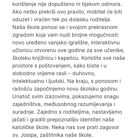
korištenje nije dopušteno ni tijekom odmora.
Ako netko prekrši ovo pravilo, mobitel će biti
oduzet i vraćen tek po dolasku roditelja.
Naša škola ponosi se i svojom prekrasnom
zgradom koja vam nudi brojne mogućnosti:
novo uređeno vanjsko igralište, interaktivnu
učionicu otvorenu ove godine za sve učenike,
školsku knjižnicu i kapelicu. Koristite sve naše
prostore s poštovanjem, kako biste i u
slobodno vrijeme rasli – duhovno,
intelektualno i ljudski. Na kraju, s ponosom i
radošću započinjemo novu školsku godinu.
Unatoč svim izazovima, pokazujemo snagu
zajedništva, međusobnog razumijevanja i
suradnje. Zajedno s roditeljima, nastavljamo
jačati i graditi prepoznatljiv identitet naše
katoličke škole. Neka nas sve prati zagovor
sv. Josipa, zaštitnika naše škole.