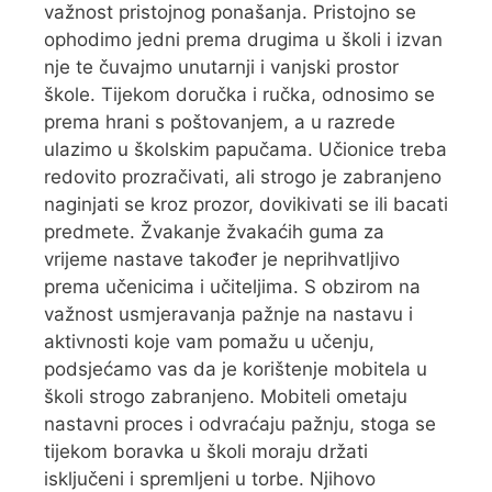
važnost pristojnog ponašanja. Pristojno se
ophodimo jedni prema drugima u školi i izvan
nje te čuvajmo unutarnji i vanjski prostor
škole. Tijekom doručka i ručka, odnosimo se
prema hrani s poštovanjem, a u razrede
ulazimo u školskim papučama. Učionice treba
redovito prozračivati, ali strogo je zabranjeno
naginjati se kroz prozor, dovikivati se ili bacati
predmete. Žvakanje žvakaćih guma za
vrijeme nastave također je neprihvatljivo
prema učenicima i učiteljima. S obzirom na
važnost usmjeravanja pažnje na nastavu i
aktivnosti koje vam pomažu u učenju,
podsjećamo vas da je korištenje mobitela u
školi strogo zabranjeno. Mobiteli ometaju
nastavni proces i odvraćaju pažnju, stoga se
tijekom boravka u školi moraju držati
isključeni i spremljeni u torbe. Njihovo