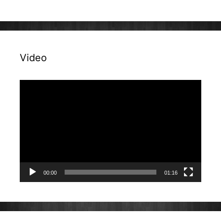
Video
Reproduktor
videozapisa
00:00
01:16