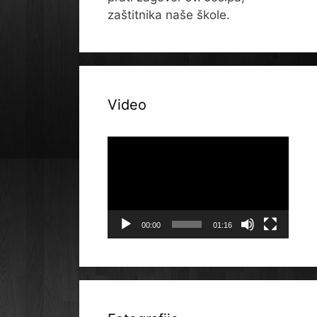
zaštitnika naše škole.
Video
Reproduktor
videozapisa
00:00
01:16