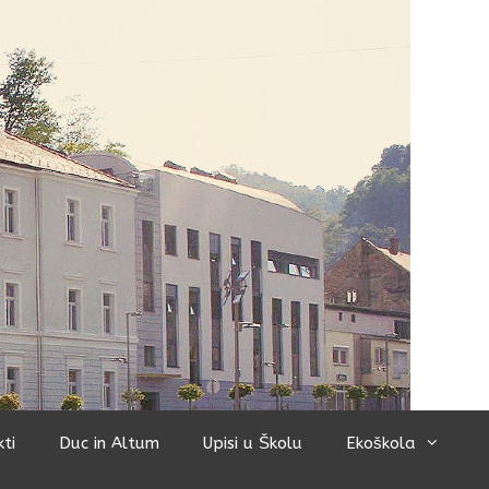
kti
Duc in Altum
Upisi u Školu
Ekoškola