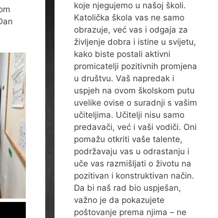
koje njegujemo u našoj školi.
jom
Katolička škola vas ne samo
 Dan
obrazuje, već vas i odgaja za
življenje dobra i istine u svijetu,
kako biste postali aktivni
promicatelji pozitivnih promjena
u društvu. Vaš napredak i
uspjeh na ovom školskom putu
uvelike ovise o suradnji s vašim
učiteljima. Učitelji nisu samo
predavači, već i vaši vodiči. Oni
pomažu otkriti vaše talente,
podržavaju vas u odrastanju i
uče vas razmišljati o životu na
pozitivan i konstruktivan način.
Da bi naš rad bio uspješan,
važno je da pokazujete
poštovanje prema njima – ne