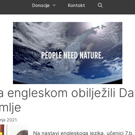
Pretraži
Donacije
Kontakt
na engleskom obilježili D
mlje
nja 2021.
Na nastavi engleskoga jezika, učenici 7.b, 