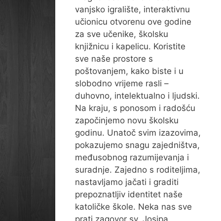
vanjsko igralište, interaktivnu
učionicu otvorenu ove godine
za sve učenike, školsku
knjižnicu i kapelicu. Koristite
sve naše prostore s
poštovanjem, kako biste i u
slobodno vrijeme rasli –
duhovno, intelektualno i ljudski.
Na kraju, s ponosom i radošću
započinjemo novu školsku
godinu. Unatoč svim izazovima,
pokazujemo snagu zajedništva,
međusobnog razumijevanja i
suradnje. Zajedno s roditeljima,
nastavljamo jačati i graditi
prepoznatljiv identitet naše
katoličke škole. Neka nas sve
prati zagovor sv. Josipa,