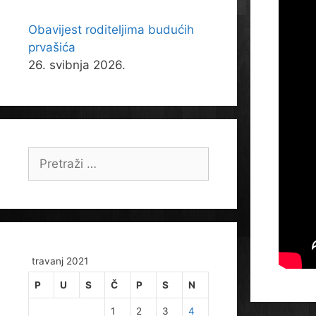
Obavijest roditeljima budućih
prvašića
26. svibnja 2026.
Pretraži:
travanj 2021
P
U
S
Č
P
S
N
1
2
3
4