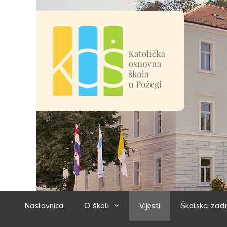
Preskoči
na
sadržaj
Naslovnica
O školi
Vijesti
Školska zad