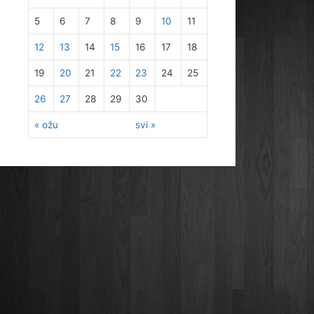
5
6
7
8
9
10
11
12
13
14
15
16
17
18
19
20
21
22
23
24
25
26
27
28
29
30
« ožu
svi »