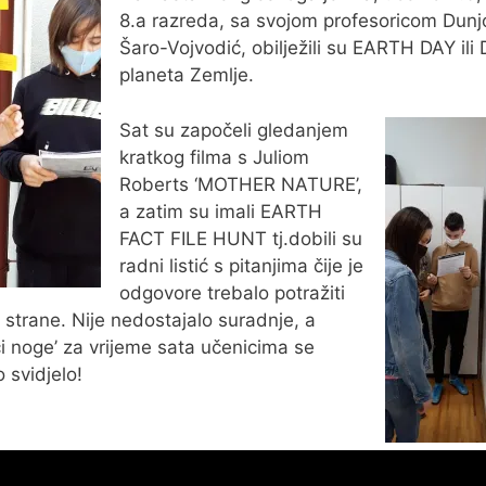
8.a razreda, sa svojom profesoricom Dun
Šaro-Vojvodić, obilježili su EARTH DAY ili
planeta Zemlje.
Sat su započeli gledanjem
kratkog filma s Juliom
Roberts ‘MOTHER NATURE’,
a zatim su imali EARTH
FACT FILE HUNT tj.dobili su
radni listić s pitanjima čije je
odgovore trebalo potražiti
 strane. Nije nedostajalo suradnje, a
ći noge’ za vrijeme sata učenicima se
o svidjelo!